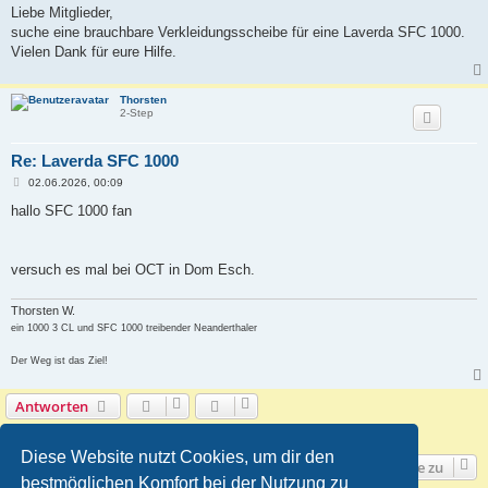
i
Liebe Mitglieder,
t
suche eine brauchbare Verkleidungsscheibe für eine Laverda SFC 1000.
r
a
Vielen Dank für eure Hilfe.
g
Thorsten
2-Step
Re: Laverda SFC 1000
B
02.06.2026, 00:09
e
i
hallo SFC 1000 fan
t
r
a
g
versuch es mal bei OCT in Dom Esch.
Thorsten W.
ein 1000 3 CL und SFC 1000 treibender Neanderthaler
Der Weg ist das Ziel!
Antworten
2 Beiträge • Seite
1
von
1
Diese Website nutzt Cookies, um dir den
Gehe zu
bestmöglichen Komfort bei der Nutzung zu