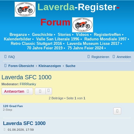
Laverda
-Register
-
Forum
Breganze
•
Geschichte
•
Stories
•
Videos
•
Registertreffen
•
Kalenderbilder
•
Valle San Liberale 1996
•
Raduno Mondiale 1997
•
Retro Classic Stuttgart 2016
•
Laverda Museum Lisse 2017
•
70 Jahre Feier 2019
•
75 Jahre Feier 2024
•
FAQ
Registrieren
Anmelden
Foren-Übersicht
Kleinanzeigen
Suche
Laverda SFC 1000
Moderator:
FRRRanky
Antworten
2 Beiträge • Seite
1
von
1
120 Grad Fan
2-Step
Laverda SFC 1000
B
01.06.2026, 17:59
e