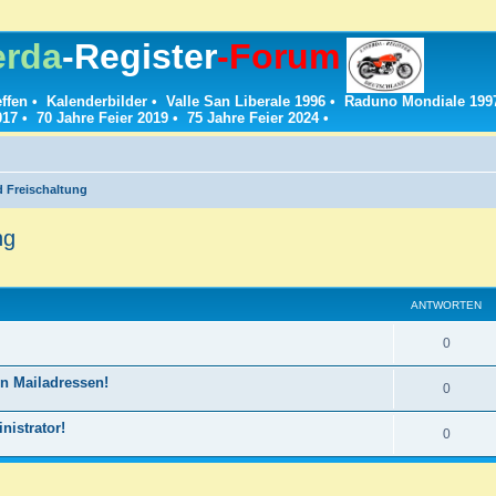
erda
-Register
-Forum
effen
•
Kalenderbilder
•
Valle San Liberale 1996
•
Raduno Mondiale 199
017
•
70 Jahre Feier 2019
•
75 Jahre Feier 2024
•
d Freischaltung
ng
ANTWORTEN
A
0
n
n Mailadressen!
A
0
t
n
istrator!
w
A
0
t
o
n
w
r
t