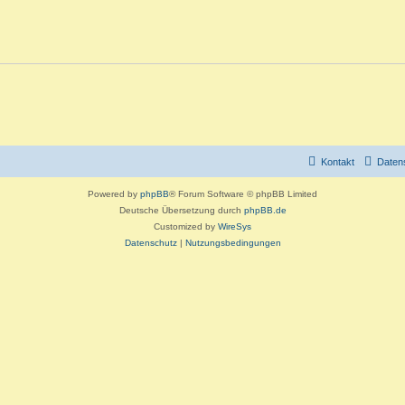
o
t
w
r
e
o
t
n
r
e
t
n
e
n
Kontakt
Daten
Powered by
phpBB
® Forum Software © phpBB Limited
Deutsche Übersetzung durch
phpBB.de
Customized by
WireSys
Datenschutz
|
Nutzungsbedingungen