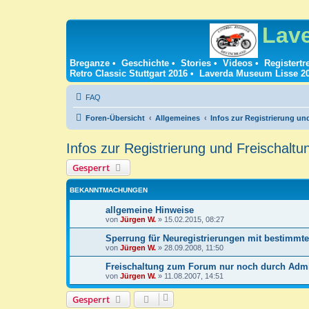
Lav
Breganze
•
Geschichte
•
Stories
•
Videos
•
Registertr
Retro Classic Stuttgart 2016
•
Laverda Museum Lisse 2
FAQ
Foren-Übersicht
Allgemeines
Infos zur Registrierung un
Infos zur Registrierung und Freischaltu
Gesperrt
BEKANNTMACHUNGEN
allgemeine Hinweise
von
Jürgen W.
»
15.02.2015, 08:27
Sperrung für Neuregistrierungen mit bestimmte
von
Jürgen W.
»
28.09.2008, 11:50
Freischaltung zum Forum nur noch durch Admin
von
Jürgen W.
»
11.08.2007, 14:51
Gesperrt