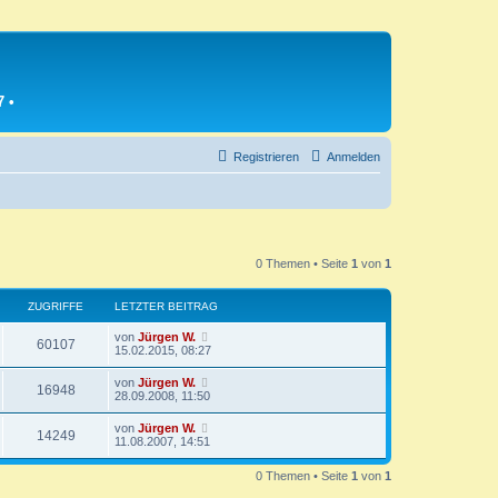
7
•
Registrieren
Anmelden
0 Themen • Seite
1
von
1
ZUGRIFFE
LETZTER BEITRAG
L
von
Jürgen W.
Z
60107
e
15.02.2015, 08:27
t
u
z
L
von
Jürgen W.
Z
16948
t
e
28.09.2008, 11:50
g
e
t
r
u
z
L
von
Jürgen W.
r
B
Z
14249
t
e
11.08.2007, 14:51
e
g
e
t
i
i
r
u
z
t
r
B
0 Themen • Seite
1
von
1
t
r
f
e
g
e
a