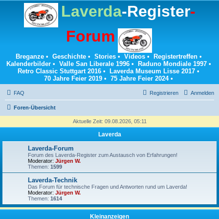
Laverda
-Register
-
Forum
Breganze
•
Geschichte
•
Stories
•
Videos
•
Registertreffen
•
Kalenderbilder
•
Valle San Liberale 1996
•
Raduno Mondiale 1997
•
Retro Classic Stuttgart 2016
•
Laverda Museum Lisse 2017
•
70 Jahre Feier 2019
•
75 Jahre Feier 2024
•
FAQ
Registrieren
Anmelden
Foren-Übersicht
Aktuelle Zeit: 09.08.2026, 05:11
Laverda
Laverda-Forum
Forum des Laverda-Register zum Austausch von Erfahrungen!
Moderator:
Jürgen W.
Themen:
1599
Laverda-Technik
Das Forum für technische Fragen und Antworten rund um Laverda!
Moderator:
Jürgen W.
Themen:
1614
Kleinanzeigen