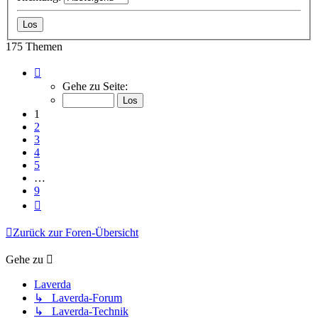
175 Themen
Seite
1
Gehe zu Seite:
von
9
1
2
3
4
5
…
9
Nächste
Zurück zur Foren-Übersicht
Gehe zu
Laverda
↳ Laverda-Forum
↳ Laverda-Technik