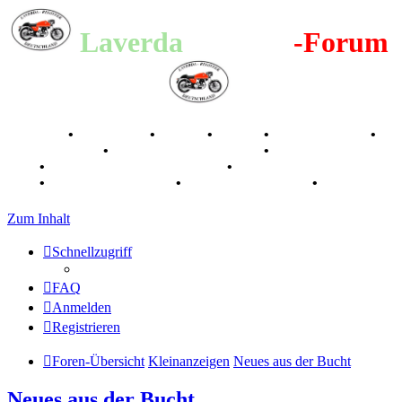
Laverda
-Register
-Forum
Breganze
•
Geschichte
•
Stories
•
Videos
•
Registertreffen
•
Kalenderbilder
•
Valle San Liberale 1996
•
Raduno Mondiale
1997
•
Retro Classic Stuttgart 2016
•
Laverda Museum Lisse
2017
•
70 Jahre Feier 2019
•
75 Jahre Feier 2024
•
Zum Inhalt
Schnellzugriff
FAQ
Anmelden
Registrieren
Foren-Übersicht
Kleinanzeigen
Neues aus der Bucht
Neues aus der Bucht