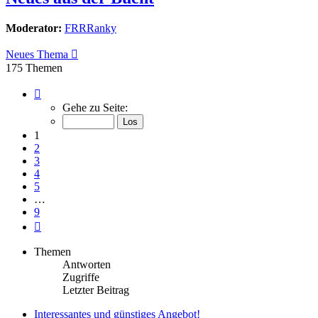
Moderator:
FRRRanky
Neues Thema
175 Themen
Seite
1
Gehe zu Seite:
von
9
1
2
3
4
5
…
9
Nächste
Themen
Antworten
Zugriffe
Letzter Beitrag
Interessantes und günstiges Angebot!