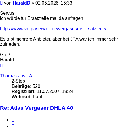
Beitrag
von
HaraldD
»
02.05.2026, 15:33
Servus,
ich würde für Ersatzteile mal da anfragen:
https://www.vergaserwelt.de/vergaser/de ... satzteile/
Es gibt mehrere Anbieter, aber bei JPA war ich immer sehr
zufrieden.
Gruß
Harald
Nach
oben
Thomas aus LAU
2-Step
Beiträge:
520
Registriert:
11.07.2007, 19:24
Wohnort:
Lauf
Re: Atlas Vergaser DHLA 40
Zitieren