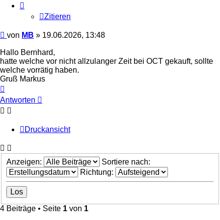
Zitieren
Beitrag
von
MB
»
19.06.2026, 13:48
Hallo Bernhard,
hatte welche vor nicht allzulanger Zeit bei OCT gekauft, sollte
welche vorrätig haben.
Gruß Markus
Nach
oben
Antworten
Druckansicht
Anzeigen:
Sortiere nach:
Richtung:
4 Beiträge • Seite
1
von
1