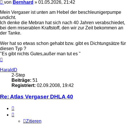
Beitrag
von
Bernhard
»
01.05.2026, 21:42
Mein Vergaser ist unten am Hebel der beschleunigerpumpe
undicht.
Ich denke die Mebran hat sich nach 40 Jahren verabschiedet,
bei dem miserablen Kraftstoff, den wir zur Zeit bekommen an
der Tanke.
Wer hat so etwas schon gehabt bzw. gibt es Dichtungsätze für
diesen Typ ?
"Es gibt nichts Gutes,außer man tut es "
Nach
oben
HaraldD
2-Step
Beiträge:
51
Registriert:
02.09.2008, 19:42
Re: Atlas Vergaser DHLA 40
Zitieren
Zitieren