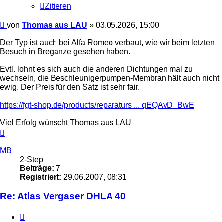
Zitieren
Beitrag
von
Thomas aus LAU
»
03.05.2026, 15:00
Der Typ ist auch bei Alfa Romeo verbaut, wie wir beim letzten
Besuch in Breganze gesehen haben.
Evtl. lohnt es sich auch die anderen Dichtungen mal zu
wechseln, die Beschleunigerpumpen-Membran hält auch nicht
ewig. Der Preis für den Satz ist sehr fair.
https://fgt-shop.de/products/reparaturs ... qEQAvD_BwE
Viel Erfolg wünscht Thomas aus LAU
Nach
oben
MB
2-Step
Beiträge:
7
Registriert:
29.06.2007, 08:31
Re: Atlas Vergaser DHLA 40
Zitieren