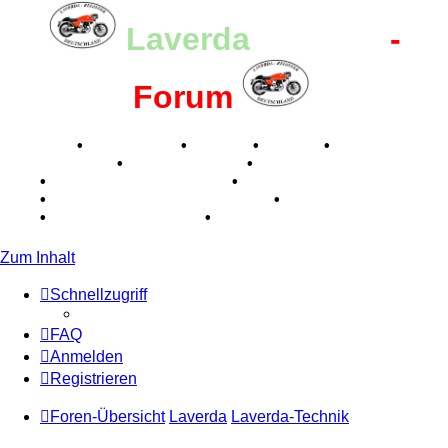
Laverda
-Register
-
Forum
Breganze
•
Geschichte
•
Stories
•
Videos
•
Registertreffen
•
Kalenderbilder
•
Valle San Liberale
1996
•
Raduno Mondiale 1997
•
Retro Classic Stuttgart
2016
•
Laverda Museum Lisse 2017
•
70 Jahre Feier
2019
•
75 Jahre Feier 2024
•
Zum Inhalt
Schnellzugriff
FAQ
Anmelden
Registrieren
Foren-Übersicht
Laverda
Laverda-Technik