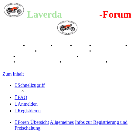
Laverda
-Register
-Forum
Breganze
•
Geschichte
•
Stories
•
Videos
•
Registertreffen
•
Kalenderbilder
•
Valle San Liberale 1996
•
Raduno Mondiale
1997
•
Retro Classic Stuttgart 2016
•
Laverda Museum Lisse
2017
•
70 Jahre Feier 2019
•
75 Jahre Feier 2024
•
Zum Inhalt
Schnellzugriff
FAQ
Anmelden
Registrieren
Foren-Übersicht
Allgemeines
Infos zur Registrierung und
Freischaltung