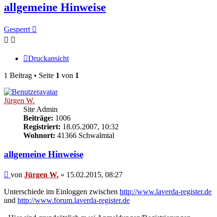
allgemeine Hinweise
Gesperrt
Druckansicht
1 Beitrag • Seite
1
von
1
Jürgen W.
Site Admin
Beiträge:
1006
Registriert:
18.05.2007, 10:32
Wohnort:
41366 Schwalmtal
allgemeine Hinweise
Beitrag
von
Jürgen W.
»
15.02.2015, 08:27
Unterschiede im Einloggen zwischen
http://www.laverda-register.de
und
http://www.forum.laverda-register.de