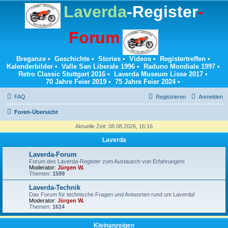
Laverda
-Register
-
Forum
Breganze
•
Geschichte
•
Stories
•
Videos
•
Registertreffen
•
Kalenderbilder
•
Valle San Liberale 1996
•
Raduno Mondiale 1997
•
Retro Classic Stuttgart 2016
•
Laverda Museum Lisse 2017
•
70 Jahre Feier 2019
•
75 Jahre Feier 2024
•
FAQ
Registrieren
Anmelden
Foren-Übersicht
Aktuelle Zeit: 08.08.2026, 16:16
Laverda
Laverda-Forum
Forum des Laverda-Register zum Austausch von Erfahrungen!
Moderator:
Jürgen W.
Themen:
1599
Laverda-Technik
Das Forum für technische Fragen und Antworten rund um Laverda!
Moderator:
Jürgen W.
Themen:
1614
Kleinanzeigen