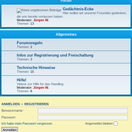
Forum
Gedächtnis-Ecke
Hier wollen wir unseren Freunden gedenken,
die uns bereits verlassen haben.
Moderator:
Jürgen W.
Themen:
13
Allgemeines
Forumsregeln
Themen:
2
Infos zur Registrierung und Freischaltung
Themen:
3
Technische Hinweise
Themen:
15
Hilfe!
Videos zur Hilfe für das Handling
Moderator:
Jürgen W.
Themen:
8
ANMELDEN
•
REGISTRIEREN
Benutzername:
Passwort:
Ich habe mein Passwort vergessen
Angemeldet bleiben