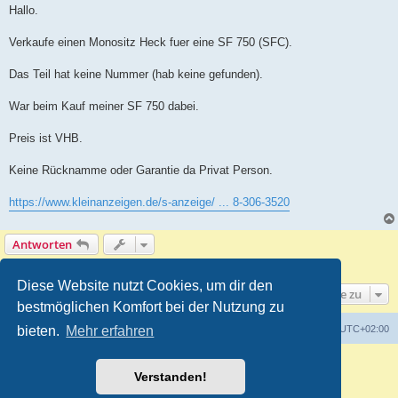
i
Hallo.
t
r
a
Verkaufe einen Monositz Heck fuer eine SF 750 (SFC).
g
Das Teil hat keine Nummer (hab keine gefunden).
War beim Kauf meiner SF 750 dabei.
Preis ist VHB.
Keine Rücknamme oder Garantie da Privat Person.
https://www.kleinanzeigen.de/s-anzeige/ ... 8-306-3520
Antworten
1 Beitrag • Seite
1
von
1
Diese Website nutzt Cookies, um dir den
Gehe zu
bestmöglichen Komfort bei der Nutzung zu
bieten.
Mehr erfahren
Foren-Übersicht
Alle Zeiten sind
UTC+02:00
Powered by
phpBB
® Forum Software © phpBB Limited
Verstanden!
Deutsche Übersetzung durch
phpBB.de
Customized by
WireSys