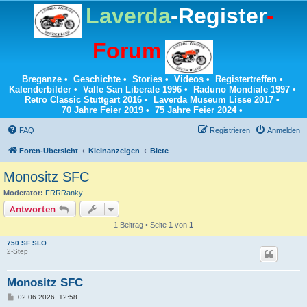
Laverda
-Register
-
Forum
Breganze
•
Geschichte
•
Stories
•
Videos
•
Registertreffen
•
Kalenderbilder
•
Valle San Liberale 1996
•
Raduno Mondiale 1997
•
Retro Classic Stuttgart 2016
•
Laverda Museum Lisse 2017
•
70 Jahre Feier 2019
•
75 Jahre Feier 2024
•
FAQ
Registrieren
Anmelden
Foren-Übersicht
Kleinanzeigen
Biete
Monositz SFC
Moderator:
FRRRanky
Antworten
1 Beitrag • Seite
1
von
1
750 SF SLO
2-Step
Monositz SFC
B
02.06.2026, 12:58
e