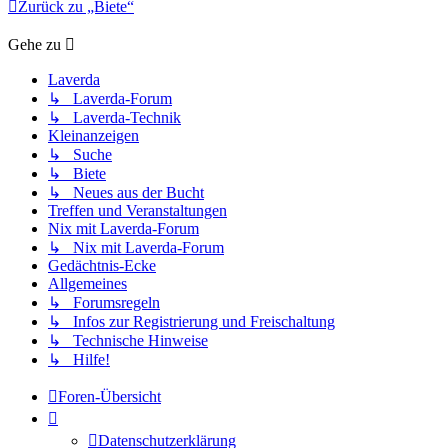
Zurück zu „Biete“
Gehe zu
Laverda
↳ Laverda-Forum
↳ Laverda-Technik
Kleinanzeigen
↳ Suche
↳ Biete
↳ Neues aus der Bucht
Treffen und Veranstaltungen
Nix mit Laverda-Forum
↳ Nix mit Laverda-Forum
Gedächtnis-Ecke
Allgemeines
↳ Forumsregeln
↳ Infos zur Registrierung und Freischaltung
↳ Technische Hinweise
↳ Hilfe!
Foren-Übersicht
Datenschutzerklärung