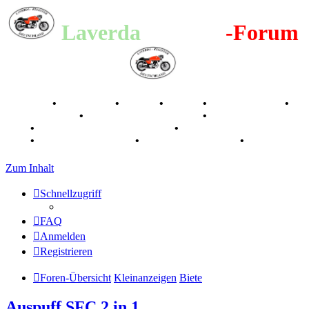
Laverda
-Register
-Forum
Breganze
•
Geschichte
•
Stories
•
Videos
•
Registertreffen
•
Kalenderbilder
•
Valle San Liberale 1996
•
Raduno Mondiale
1997
•
Retro Classic Stuttgart 2016
•
Laverda Museum Lisse
2017
•
70 Jahre Feier 2019
•
75 Jahre Feier 2024
•
Zum Inhalt
Schnellzugriff
FAQ
Anmelden
Registrieren
Foren-Übersicht
Kleinanzeigen
Biete
Auspuff SFC 2 in 1