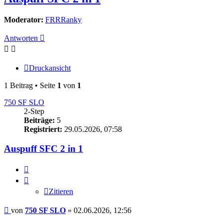
Moderator:
FRRRanky
Antworten
Druckansicht
1 Beitrag • Seite
1
von
1
750 SF SLO
2-Step
Beiträge:
5
Registriert:
29.05.2026, 07:58
Auspuff SFC 2 in 1
Zitieren
Zitieren
Beitrag
von
750 SF SLO
»
02.06.2026, 12:56