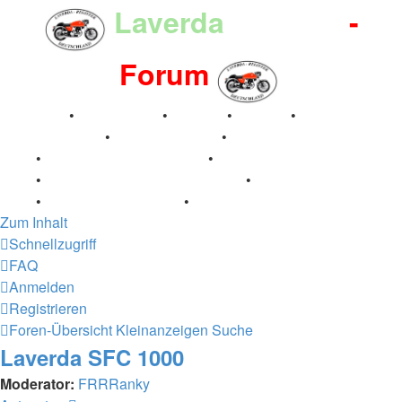
Laverda
-Register
-
Forum
Breganze
•
Geschichte
•
Stories
•
Videos
•
Registertreffen
•
Kalenderbilder
•
Valle San Liberale
1996
•
Raduno Mondiale 1997
•
Retro Classic Stuttgart
2016
•
Laverda Museum Lisse 2017
•
70 Jahre Feier
2019
•
75 Jahre Feier 2024
•
Zum Inhalt
Schnellzugriff
FAQ
Anmelden
Registrieren
Foren-Übersicht
Kleinanzeigen
Suche
Laverda SFC 1000
Moderator:
FRRRanky