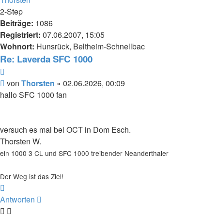
2-Step
Beiträge:
1086
Registriert:
07.06.2007, 15:05
Wohnort:
Hunsrück, Beltheim-Schnellbac
Re: Laverda SFC 1000
Zitieren
Beitrag
von
Thorsten
»
02.06.2026, 00:09
hallo SFC 1000 fan
versuch es mal bei OCT in Dom Esch.
Thorsten W.
ein 1000 3 CL und SFC 1000 treibender Neanderthaler
Der Weg ist das Ziel!
Nach
oben
Antworten