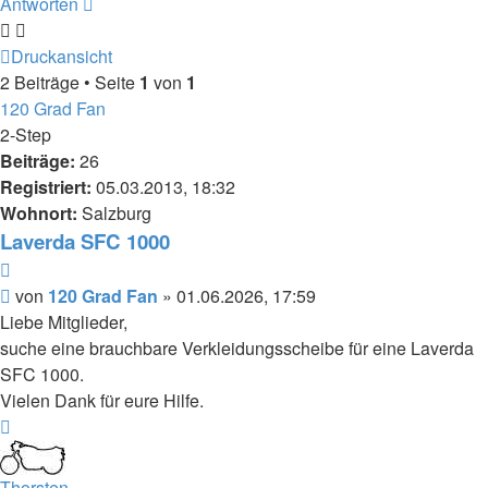
Antworten
Druckansicht
2 Beiträge • Seite
1
von
1
120 Grad Fan
2-Step
Beiträge:
26
Registriert:
05.03.2013, 18:32
Wohnort:
Salzburg
Laverda SFC 1000
Zitieren
Beitrag
von
120 Grad Fan
»
01.06.2026, 17:59
Liebe Mitglieder,
suche eine brauchbare Verkleidungsscheibe für eine Laverda
SFC 1000.
Vielen Dank für eure Hilfe.
Nach
oben
Thorsten