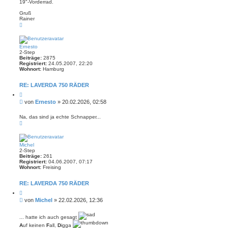
r
19"-Vorderrad.
t
e
r
n
Gruß
a
Rainer
g
N
a
c
h
o
Ernesto
b
2-Step
e
Beiträge:
2875
n
Registriert:
24.05.2007, 22:20
Wohnort:
Hamburg
RE: LAVERDA 750 RÄDER
Z
i
B
von
Ernesto
»
20.02.2026, 02:58
t
e
i
i
e
Na, das sind ja echte Schnapper...
r
N
t
e
a
r
n
c
a
h
g
o
Michel
b
2-Step
e
Beiträge:
261
n
Registriert:
04.06.2007, 07:17
Wohnort:
Freising
RE: LAVERDA 750 RÄDER
Z
i
B
von
Michel
»
22.02.2026, 12:36
t
e
i
i
e
... hatte ich auch gesagt
r
t
e
A
uf keinen
F
all,
D
igga
r