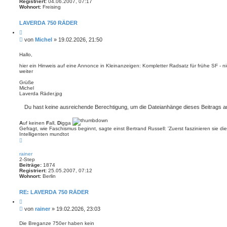
Registriert:
04.06.2007, 07:17
Wohnort:
Freising
LAVERDA 750 RÄDER
Z
i
B
von
Michel
»
19.02.2026, 21:50
t
e
i
i
e
Hallo,
r
t
e
hier ein Hinweis auf eine Annonce in Kleinanzeigen: Kompletter Radsatz für frühe SF - n
r
n
weiter
a
g
Grüße
Michel
Laverda Räder.jpg
Du hast keine ausreichende Berechtigung, um die Dateianhänge dieses Beitrags 
A
uf keinen
F
all,
D
igga
Gefragt, wie Faschismus beginnt, sagte einst Bertrand Russell: 'Zuerst faszinieren sie
Intelligenten mundtot
N
a
c
rainer
h
2-Step
o
Beiträge:
1874
b
Registriert:
25.05.2007, 07:12
e
Wohnort:
Berlin
n
RE: LAVERDA 750 RÄDER
Z
i
B
von
rainer
»
19.02.2026, 23:03
t
e
i
i
e
Die Breganze 750er haben kein