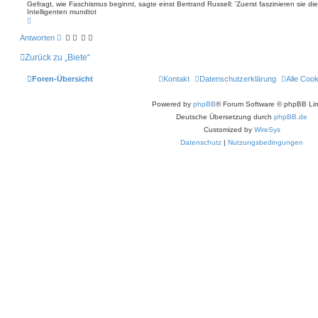
n
Gefragt, wie Faschismus beginnt, sagte einst Bertrand Russell: 'Zuerst faszinieren sie
a
Intelligenten mundtot
N
g
a
c
Antworten
h
o
Zurück zu „Biete“
b
e
n
Foren-Übersicht
Kontakt
Datenschutzerklärung
Alle Coo
Powered by
phpBB
® Forum Software © phpBB Lim
Deutsche Übersetzung durch
phpBB.de
Customized by
WireSys
Datenschutz
|
Nutzungsbedingungen