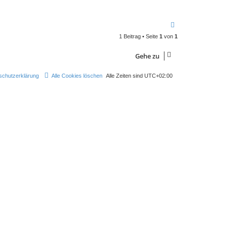
N
a
1 Beitrag • Seite
1
von
1
c
h
o
Gehe zu
b
e
n
schutzerklärung
Alle Cookies löschen
Alle Zeiten sind
UTC+02:00