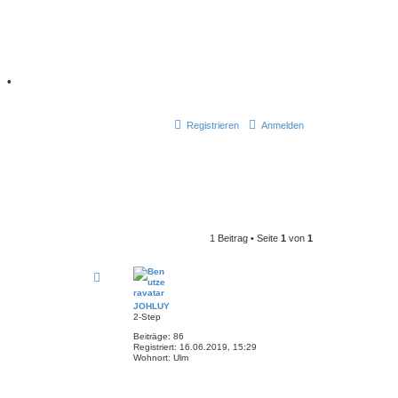
7
•
Registrieren
Anmelden
1 Beitrag • Seite
1
von
1
JOHLUY
2-Step
Beiträge:
86
Registriert:
16.06.2019, 15:29
Wohnort:
Ulm