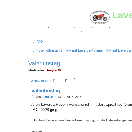
Lav
Breganze
•
Geschichte
•
Stories
•
Videos
•
Registertr
Retro Classic Stuttgart 2016
•
Laverda Museum Lisse 2
FAQ
Foren-Übersicht
Nix mit Laverda-Forum
Nix mit Laverda
Valentinstag
Moderator:
Jürgen W.
Antworten
Valentinstag
B
von
JOHLUY
»
14.02.2026, 21:57
e
i
Allen Laverda Racern wünsche ich mit der „Epicattley Orang
t
IMG_9928.jpeg
r
a
g
Du hast keine ausreichende Berechtigung, um die Dateianhänge die
Johann