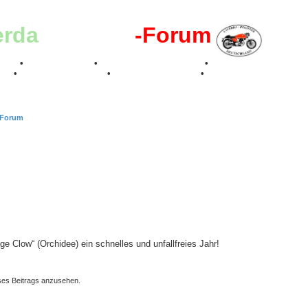
erda
-Register
-Forum
effen
•
Kalenderbilder
•
Valle San Liberale 1996
•
Raduno Mondiale 199
017
•
70 Jahre Feier 2019
•
75 Jahre Feier 2024
•
-Forum
e Clow“ (Orchidee) ein schnelles und unfallfreies Jahr!
ses Beitrags anzusehen.