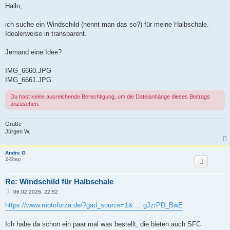
i
Hallo,
t
r
a
ich suche ein Windschild (nennt man das so?) für meine Halbschale.
g
Idealerweise in transparent.
Jemand eine Idee?
IMG_6660.JPG
IMG_6661.JPG
Du hast keine ausreichende Berechtigung, um die Dateianhänge dieses Beitrags
anzusehen.
Grüße
Jürgen W.
Andre G
2-Step
Re: Windschild für Halbschale
B
06.02.2026, 22:52
e
i
https://www.motoforza.de/?gad_source=1& ... gJzrPD_BwE
t
r
a
Ich habe da schon ein paar mal was bestellt, die bieten auch SFC
g