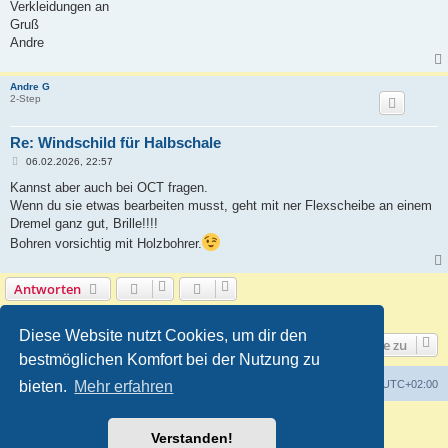
Verkleidungen an
Gruß
Andre
Andre G
2-Step
Re: Windschild für Halbschale
B
06.02.2026, 22:57
e
i
Kannst aber auch bei OCT fragen.
t
Wenn du sie etwas bearbeiten musst, geht mit ner Flexscheibe an einem
r
a
Dremel ganz gut, Brille!!!!
g
Bohren vorsichtig mit Holzbohrer.
Antworten
3 Beiträge • Seite
1
von
1
Diese Website nutzt Cookies, um dir den
Gehe zu
bestmöglichen Komfort bei der Nutzung zu
Foren-Übersicht
Alle Zeiten sind
UTC+02:00
bieten.
Mehr erfahren
Powered by
phpBB
® Forum Software © phpBB Limited
Verstanden!
Deutsche Übersetzung durch
phpBB.de