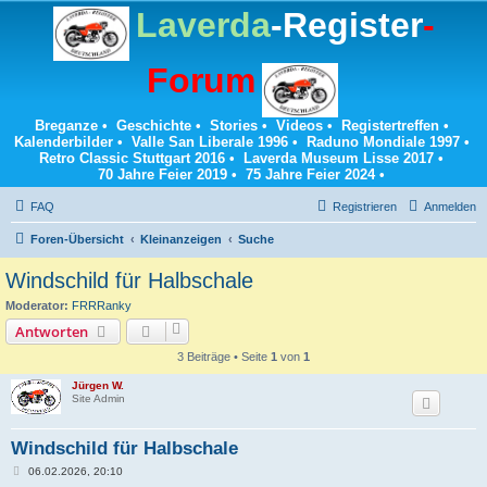
Laverda
-Register
-
Forum
Breganze
•
Geschichte
•
Stories
•
Videos
•
Registertreffen
•
Kalenderbilder
•
Valle San Liberale 1996
•
Raduno Mondiale 1997
•
Retro Classic Stuttgart 2016
•
Laverda Museum Lisse 2017
•
70 Jahre Feier 2019
•
75 Jahre Feier 2024
•
FAQ
Registrieren
Anmelden
Foren-Übersicht
Kleinanzeigen
Suche
Windschild für Halbschale
Moderator:
FRRRanky
Antworten
3 Beiträge • Seite
1
von
1
Jürgen W.
Site Admin
Windschild für Halbschale
B
06.02.2026, 20:10
e