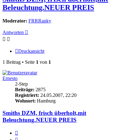
Beleuchtung.NEUER PREIS
Moderator:
FRRRanky
Antworten
Druckansicht
1 Beitrag • Seite
1
von
1
Ernesto
2-Step
Beiträge:
2875
Registriert:
24.05.2007, 22:20
Wohnort:
Hamburg
Smiths DZM, frisch überholt,mit
Beleuchtung.NEUER PREIS
Zitieren