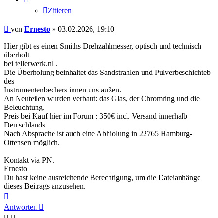
Zitieren
Beitrag
von
Ernesto
»
03.02.2026, 19:10
Hier gibt es einen Smiths Drehzahlmesser, optisch und technisch
überholt
bei tellerwerk.nl .
Die Überholung beinhaltet das Sandstrahlen und Pulverbeschichteb
des
Instrumentenbechers innen uns außen.
An Neuteilen wurden verbaut: das Glas, der Chromring und die
Beleuchtung.
Preis bei Kauf hier im Forum : 350€ incl. Versand innerhalb
Deutschlands.
Nach Absprache ist auch eine Abhiolung in 22765 Hamburg-
Ottensen möglich.
Kontakt via PN.
Ernesto
Du hast keine ausreichende Berechtigung, um die Dateianhänge
dieses Beitrags anzusehen.
Nach
oben
Antworten