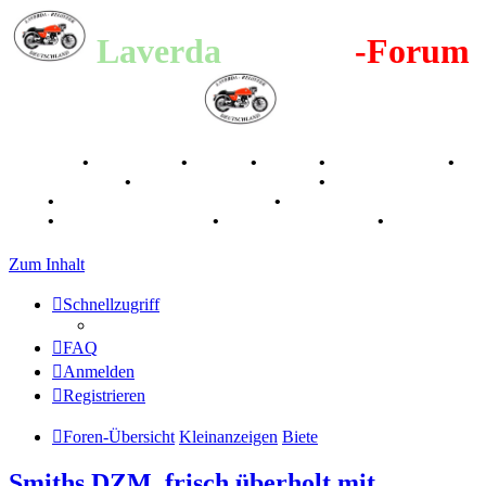
Laverda
-Register
-Forum
Breganze
•
Geschichte
•
Stories
•
Videos
•
Registertreffen
•
Kalenderbilder
•
Valle San Liberale 1996
•
Raduno Mondiale
1997
•
Retro Classic Stuttgart 2016
•
Laverda Museum Lisse
2017
•
70 Jahre Feier 2019
•
75 Jahre Feier 2024
•
Zum Inhalt
Schnellzugriff
FAQ
Anmelden
Registrieren
Foren-Übersicht
Kleinanzeigen
Biete
Smiths DZM, frisch überholt,mit