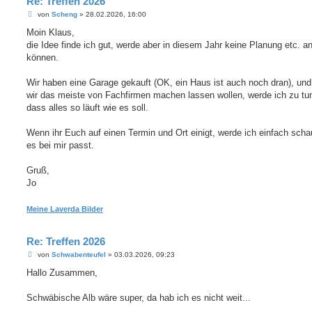
Re: Treffen 2026
B
von
Scheng
»
28.02.2026, 16:00
e
i
Moin Klaus,
t
die Idee finde ich gut, werde aber in diesem Jahr keine Planung etc. a
r
a
können.
g
Wir haben eine Garage gekauft (OK, ein Haus ist auch noch dran), und
wir das meiste von Fachfirmen machen lassen wollen, werde ich zu tu
dass alles so läuft wie es soll.
Wenn ihr Euch auf einen Termin und Ort einigt, werde ich einfach scha
es bei mir passt.
Gruß,
Jo
Meine Laverda Bilder
Re: Treffen 2026
B
von
Schwabenteufel
»
03.03.2026, 09:23
e
i
Hallo Zusammen,
t
r
a
Schwäbische Alb wäre super, da hab ich es nicht weit...
g