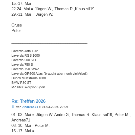
a
15.-17. Mai =
g
22.24. Mai = Jürgen W., Thomas R.,Klaus sil19
29.-31. Mai = Jürgen W.
Gruss
Peter
__________________________________________
Laverda Jota 120°
Laverda RGS 1000
Laverda 500 SFC
Laverda 750 S
Laverda 750 Strike
Laverda OR600 Atlas (braucht aber noch viel Arbeit)
Ducati Multistrada 1000
BMW R80 ST
MZ 660 Skorpion Sport
Re: Treffen 2026
B
von
Andreas71
»
04.03.2026, 20:09
e
i
01.-03. Mai = Jürgen W. Andre G, Thomas R.,Klaus sol19, Peter M.,
t
Andreas71
r
a
08.-10. Mai =Peter M.
g
15.-17. Mai =