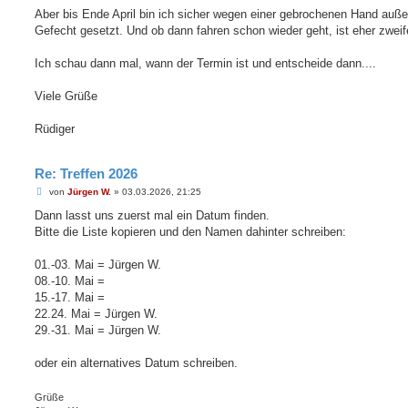
Aber bis Ende April bin ich sicher wegen einer gebrochenen Hand auße
Gefecht gesetzt. Und ob dann fahren schon wieder geht, ist eher zweife
Ich schau dann mal, wann der Termin ist und entscheide dann....
Viele Grüße
Rüdiger
Re: Treffen 2026
B
von
Jürgen W.
»
03.03.2026, 21:25
e
i
Dann lasst uns zuerst mal ein Datum finden.
t
Bitte die Liste kopieren und den Namen dahinter schreiben:
r
a
g
01.-03. Mai = Jürgen W.
08.-10. Mai =
15.-17. Mai =
22.24. Mai = Jürgen W.
29.-31. Mai = Jürgen W.
oder ein alternatives Datum schreiben.
Grüße