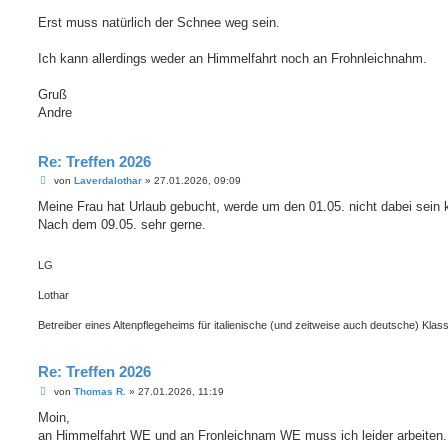
r
a
Erst muss natürlich der Schnee weg sein.
g
Ich kann allerdings weder an Himmelfahrt noch an Frohnleichnahm.
Gruß
Andre
Re: Treffen 2026
B
von
Laverdalothar
»
27.01.2026, 09:09
e
i
Meine Frau hat Urlaub gebucht, werde um den 01.05. nicht dabei sein 
t
Nach dem 09.05. sehr gerne.
r
a
g
LG
Lothar
Betreiber eines Altenpflegeheims für italienische (und zeitweise auch deutsche) Klass
Re: Treffen 2026
B
von
Thomas R.
»
27.01.2026, 11:19
e
i
Moin,
t
an Himmelfahrt WE und an Fronleichnam WE muss ich leider arbeiten.
r