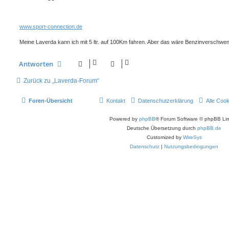
t
r
a
g
www.sport-connection.de
Meine Laverda kann ich mit 5 ltr. auf 100Km fahren. Aber das wäre Benzinverschwe
Antworten
Zurück zu „Laverda-Forum“
Foren-Übersicht
Kontakt
Datenschutzerklärung
Alle Coo
Powered by
phpBB
® Forum Software © phpBB Lim
Deutsche Übersetzung durch
phpBB.de
Customized by
WireSys
Datenschutz
|
Nutzungsbedingungen