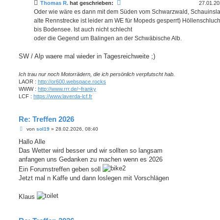
Thomas R.
hat geschrieben:
27.01.20
r
a
Oder wie wäre es dann mit dem Süden vom Schwarzwald, Schauinsla
g
alte Rennstrecke ist leider am WE für Mopeds gesperrt) Höllenschlucht
bis Bodensee. Ist auch nicht schlecht
oder die Gegend um Balingen an der Schwäbische Alb.
SW / Alp waere mal wieder in Tagesreichweite ;)
Ich trau nur noch Motorrädern, die ich persönlich verpfutscht hab.
LAOR :
http://or600.webspace.rocks
WWW :
http://www.rrr.de/~franky
LCF :
https://www.laverda-lcf.fr
Re: Treffen 2026
B
von
sol19
»
28.02.2026, 08:40
e
i
Hallo Alle
t
Das Wetter wird besser und wir sollten so langsam
r
a
anfangen uns Gedanken zu machen wenn es 2026
g
Ein Forumstreffen geben soll
Jetzt mal n Kaffe und dann loslegen mit Vorschlägen
Klaus