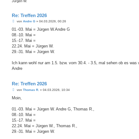
Jürgen W.
Re: Treffen 2026
B
von
Andre G
»
04.03.2026, 00:26
e
i
01.-03. Mai = Jürgen W.Andre G
t
08.-10. Mai =
r
a
15.-17. Mai =
g
22.24. Mai = Jürgen W.
29.-31. Mai = Jürgen W.
Ich kann wohl nur am 1.5. bzw. vom 30.4. - 3.5, mal sehen ob es was 
Andre
Re: Treffen 2026
B
von
Thomas R.
»
04.03.2026, 10:34
e
i
Moin,
t
r
a
01.-03. Mai = Jürgen W. Andre G, Thomas R.,
g
08.-10. Mai =
15.-17. Mai =
22.24. Mai = Jürgen W., Thomas R.,
29.-31. Mai = Jürgen W.