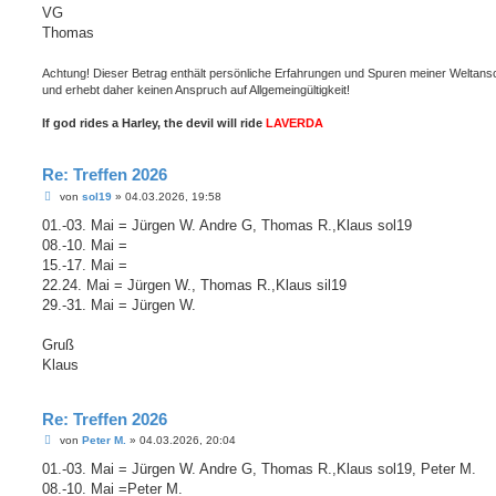
VG
Thomas
Achtung! Dieser Betrag enthält persönliche Erfahrungen und Spuren meiner Weltan
und erhebt daher keinen Anspruch auf Allgemeingültigkeit!
If god rides a Harley, the devil will ride
LAVERDA
Re: Treffen 2026
B
von
sol19
»
04.03.2026, 19:58
e
i
01.-03. Mai = Jürgen W. Andre G, Thomas R.,Klaus sol19
t
08.-10. Mai =
r
a
15.-17. Mai =
g
22.24. Mai = Jürgen W., Thomas R.,Klaus sil19
29.-31. Mai = Jürgen W.
Gruß
Klaus
Re: Treffen 2026
B
von
Peter M.
»
04.03.2026, 20:04
e
i
01.-03. Mai = Jürgen W. Andre G, Thomas R.,Klaus sol19, Peter M.
t
08.-10. Mai =Peter M.
r