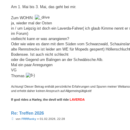
a
g
Am 1. Mai bis 3. Mai, das geht bei mir.
Zum WOHIN:
ja, wieder mal der Osten
in / um Leipzig ist doch ein Laverda-Fahrer( ich glaub Kimme nennt er s
im Forum)
vielleicht kann er was arrangieren?
Oder wie wäre es dann mit dem Süden vom Schwarzwald, Schauinslan
alte Rennstrecke ist leider am WE für Mopeds gesperrt) Höllenschlucht
Bodensee. Ist auch nicht schlecht
oder die Gegend um Balingen an der Schwäbische Alb.
Mal ein paar Anregungen
VG
Thomas
Achtung! Dieser Betrag enthält persönliche Erfahrungen und Spuren meiner Weltan
und erhebt daher keinen Anspruch auf Allgemeingültigkeit!
If god rides a Harley, the devil will ride
LAVERDA
Re: Treffen 2026
B
von
FRRRanky
»
01.02.2026, 22:28
e
i
t