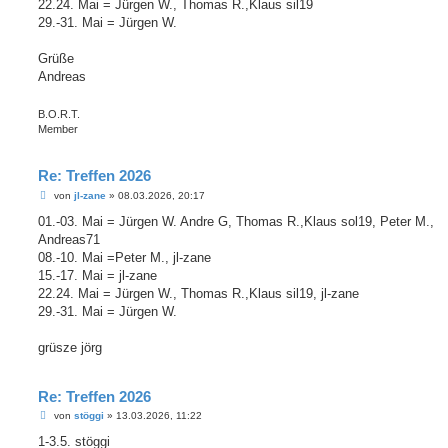
22.24. Mai = Jürgen W., Thomas R.,Klaus sil19
29.-31. Mai = Jürgen W.
Grüße
Andreas
B.O.R.T.
Member
Re: Treffen 2026
B
von
jl-zane
»
08.03.2026, 20:17
e
i
01.-03. Mai = Jürgen W. Andre G, Thomas R.,Klaus sol19, Peter M.,
t
Andreas71
r
a
08.-10. Mai =Peter M., jl-zane
g
15.-17. Mai = jl-zane
22.24. Mai = Jürgen W., Thomas R.,Klaus sil19, jl-zane
29.-31. Mai = Jürgen W.
grüsze jörg
Re: Treffen 2026
B
von
stöggi
»
13.03.2026, 11:22
e
i
1-3.5. stöggi