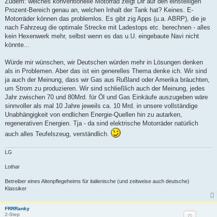
Zudem: welches konventionelle Motorrad zeigt Dir auf den einstelligen
Prozent-Bereich genau an, welchen Inhalt der Tank hat? Keines. E-
Motorräder können das problemlos. Es gibt zig Apps (u.a. ABRP), die je
nach Fahrzeug die optimale Strecke mit Ladestops etc. berechnen - alles
kein Hexenwerk mehr, selbst wenn es das u.U. eingebaute Navi nicht
könnte...
Würde mir wünschen, wir Deutschen würden mehr in Lösungen denken
als in Problemen. Aber das ist ein generelles Thema denke ich. Wir sind
ja auch der Meinung, dass wir Gas aus Rußland oder Amerika bräuchten,
um Strom zu produzieren. Wir sind schließlich auch der Meinung, jedes
Jahr zwischen 70 und 80Mrd. für Öl und Gas Einkäufe auszugeben wäre
sinnvoller als mal 10 Jahre jeweils ca. 10 Mrd. in unsere vollständige
Unabhängigkeit von endlichen Energie-Quellen hin zu autarken,
regenerativen Energien. Tja - da sind elektrische Motorräder natürlich
auch alles Teufelszeug, verständlich.
LG
Lothar
Betreiber eines Altenpflegeheims für italienische (und zeitweise auch deutsche)
Klassiker
FRRRanky
2-Step