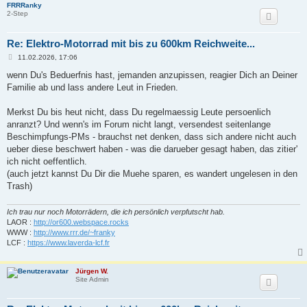
FRRRanky
2-Step
Re: Elektro-Motorrad mit bis zu 600km Reichweite...
B
11.02.2026, 17:06
e
i
wenn Du's Beduerfnis hast, jemanden anzupissen, reagier Dich an Deiner
t
Familie ab und lass andere Leut in Frieden.
r
a
g
Merkst Du bis heut nicht, dass Du regelmaessig Leute persoenlich
anranzt? Und wenn's im Forum nicht langt, versendest seitenlange
Beschimpfungs-PMs - brauchst net denken, dass sich andere nicht auch
ueber diese beschwert haben - was die darueber gesagt haben, das zitier'
ich nicht oeffentlich.
(auch jetzt kannst Du Dir die Muehe sparen, es wandert ungelesen in den
Trash)
Ich trau nur noch Motorrädern, die ich persönlich verpfutscht hab.
LAOR :
http://or600.webspace.rocks
WWW :
http://www.rrr.de/~franky
LCF :
https://www.laverda-lcf.fr
Jürgen W.
Site Admin