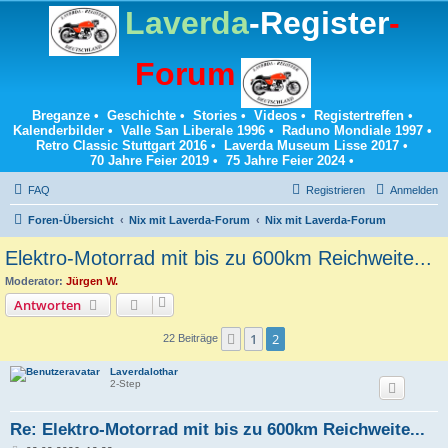
Laverda
-Register
-
Forum
Breganze
•
Geschichte
•
Stories
•
Videos
•
Registertreffen
•
Kalenderbilder
•
Valle San Liberale 1996
•
Raduno Mondiale 1997
•
Retro Classic Stuttgart 2016
•
Laverda Museum Lisse 2017
•
70 Jahre Feier 2019
•
75 Jahre Feier 2024
•
FAQ
Registrieren
Anmelden
Foren-Übersicht
Nix mit Laverda-Forum
Nix mit Laverda-Forum
Elektro-Motorrad mit bis zu 600km Reichweite...
Moderator:
Jürgen W.
Antworten
1
2
Vorherige
22 Beiträge
Laverdalothar
2-Step
Re: Elektro-Motorrad mit bis zu 600km Reichweite...