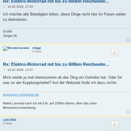
Re: Elektro-Motorrad mit bis zu 600km Reichweite...
B
11.02.2026, 17:20
e
i
Ich möchte alle Beteiligten bitten, diese Dinge nicht hier im Forum weiter
t
zu diskutieren.
r
a
g
Grüße
Jürgen W.
stöggi
2-Step
Re: Elektro-Motorrad mit bis zu 600km Reichweite...
B
12.02.2026, 11:57
e
i
Mich würde ja mal interessieren ob das Ding ein Getriebe hat. Oder für
t
was ist der Kupplungshebel? Auf der Webside finde ich dazu nichts.
r
a
g
www.sport-connection.de
Meine Laverda kann ich mit 5 ltr. auf 100Km fahren. Aber das wäre
Benzinverschwendung.
ralle1964
2-Step