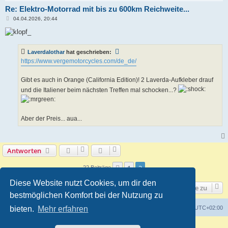
Re: Elektro-Motorrad mit bis zu 600km Reichweite...
B
04.04.2026, 20:44
e
i
t
r
a
Laverdalothar
hat geschrieben:
g
https://www.vergemotorcycles.com/de_de/
Gibt es auch in Orange (California Edition)! 2 Laverda-Aufkleber drauf
und die Italiener beim nächsten Treffen mal schocken...?
Aber der Preis... aua...
Antworten
1
2
Vorherige
22 Beiträge
Diese Website nutzt Cookies, um dir den
Gehe zu
bestmöglichen Komfort bei der Nutzung zu
bieten.
Foren-Übersicht
Mehr erfahren
Alle Zeiten sind
UTC+02:00
Powered by
phpBB
® Forum Software © phpBB Limited