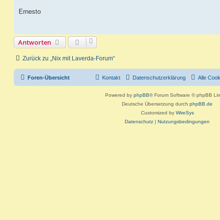
r
a
Ernesto
g
Antworten
Zurück zu „Nix mit Laverda-Forum“
Foren-Übersicht
Kontakt
Datenschutzerklärung
Alle Coo
Powered by
phpBB
® Forum Software © phpBB Lim
Deutsche Übersetzung durch
phpBB.de
Customized by
WireSys
Datenschutz
|
Nutzungsbedingungen