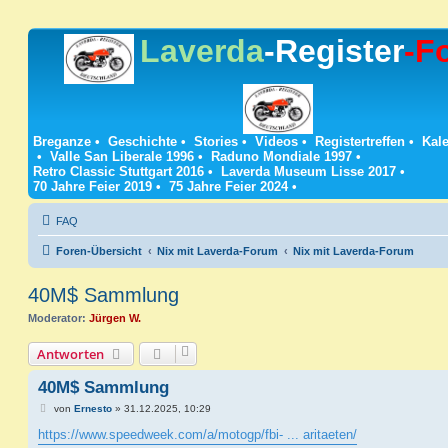
Laverda
-Register
-F
Breganze
•
Geschichte
•
Stories
•
Videos
•
Registertreffen
•
Kale
•
Valle San Liberale 1996
•
Raduno Mondiale 1997
•
Retro Classic Stuttgart 2016
•
Laverda Museum Lisse 2017
•
70 Jahre Feier 2019
•
75 Jahre Feier 2024
•
FAQ
Foren-Übersicht
Nix mit Laverda-Forum
Nix mit Laverda-Forum
40M$ Sammlung
Moderator:
Jürgen W.
Antworten
40M$ Sammlung
B
von
Ernesto
»
31.12.2025, 10:29
e
i
https://www.speedweek.com/a/motogp/fbi- ... aritaeten/
t