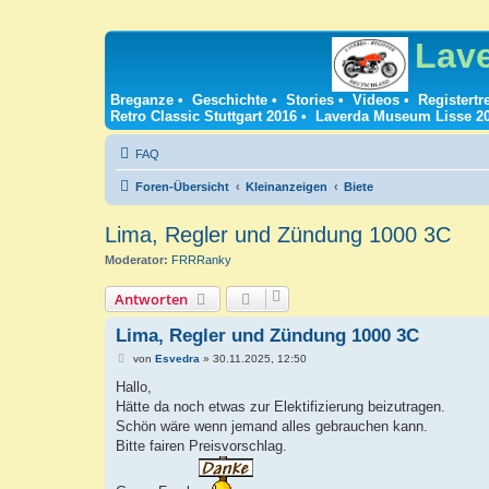
Lav
Breganze
•
Geschichte
•
Stories
•
Videos
•
Registertr
Retro Classic Stuttgart 2016
•
Laverda Museum Lisse 2
FAQ
Foren-Übersicht
Kleinanzeigen
Biete
Lima, Regler und Zündung 1000 3C
Moderator:
FRRRanky
Antworten
Lima, Regler und Zündung 1000 3C
B
von
Esvedra
»
30.11.2025, 12:50
e
i
Hallo,
t
Hätte da noch etwas zur Elektifizierung beizutragen.
r
a
Schön wäre wenn jemand alles gebrauchen kann.
g
Bitte fairen Preisvorschlag.