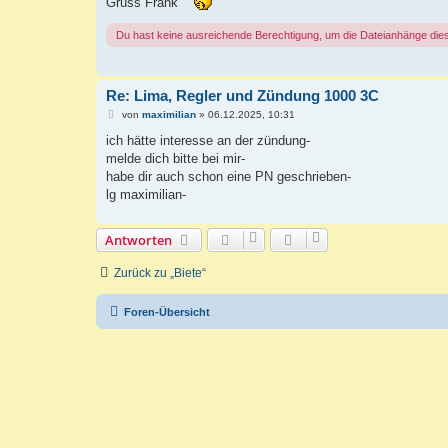
Gruss Frank
Du hast keine ausreichende Berechtigung, um die Dateianhänge die
Re: Lima, Regler und Zündung 1000 3C
B
von
maximilian
»
06.12.2025, 10:31
e
i
ich hätte interesse an der zündung-
t
melde dich bitte bei mir-
r
a
habe dir auch schon eine PN geschrieben-
g
lg maximilian-
Antworten
Zurück zu „Biete“
Foren-Übersicht