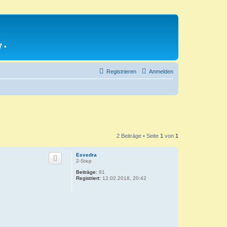
7
•
Registrieren
Anmelden
2 Beiträge • Seite
1
von
1
Esvedra
2-Step
Beiträge:
81
Registriert:
12.02.2018, 20:42