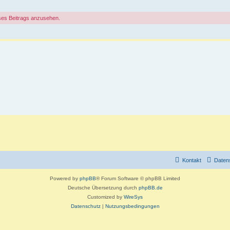
ses Beitrags anzusehen.
Kontakt
Daten
Powered by
phpBB
® Forum Software © phpBB Limited
Deutsche Übersetzung durch
phpBB.de
Customized by
WireSys
Datenschutz
|
Nutzungsbedingungen