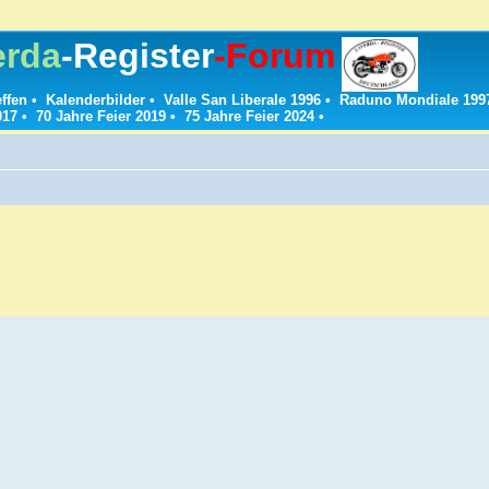
erda
-Register
-Forum
effen
•
Kalenderbilder
•
Valle San Liberale 1996
•
Raduno Mondiale 199
017
•
70 Jahre Feier 2019
•
75 Jahre Feier 2024
•