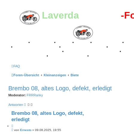
Laverda
-Register
-F
Breganze
•
Geschichte
•
Stories
•
Videos
•
Registertreffen
•
Kale
•
Valle San Liberale 1996
•
Raduno Mondiale 1997
•
Retro Classic Stuttgart 2016
•
Laverda Museum Lisse 2017
•
70 Jahre Feier 2019
•
75 Jahre Feier 2024
•
FAQ
Foren-Übersicht
Kleinanzeigen
Biete
Brembo 08, altes Logo, defekt, erledigt
Moderator:
FRRRanky
Antworten
Brembo 08, altes Logo, defekt,
erledigt
Z
B
i
von
Ernesto
»
09.08.2025, 19:55
e