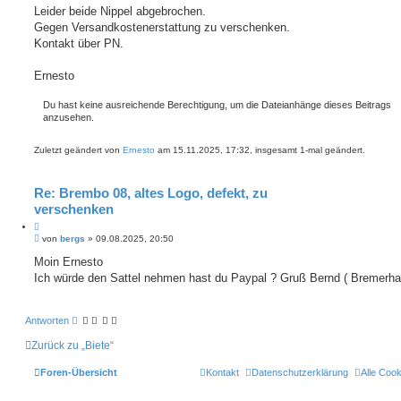
t
i
Leider beide Nippel abgebrochen.
i
t
Gegen Versandkostenerstattung zu verschenken.
e
r
r
a
Kontakt über PN.
e
g
n
Ernesto
Du hast keine ausreichende Berechtigung, um die Dateianhänge dieses Beitrags
anzusehen.
Zuletzt geändert von
Ernesto
am 15.11.2025, 17:32, insgesamt 1-mal geändert.
Re: Brembo 08, altes Logo, defekt, zu
verschenken
Z
B
i
von
bergs
»
09.08.2025, 20:50
e
t
i
Moin Ernesto
i
t
Ich würde den Sattel nehmen hast du Paypal ? Gruß Bernd ( Bremerha
e
r
r
a
e
g
n
Antworten
Zurück zu „Biete“
Foren-Übersicht
Kontakt
Datenschutzerklärung
Alle Coo