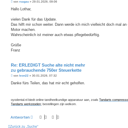
B
von
rsagau
»
29.01.2026, 09:06
e
i
Hallo Lothar,
t
r
a
vielen Dank für das Update.
g
Das hilft mir schon weiter. Dann werde ich mich vielleicht doch mal a
Motor machen.
Wahrscheinlich ist meiner auch etwas pflegebedürftig.
Grüße
Franz
Re: ERLEDIGT Suche alte nicht mehr
zu gebrauchende 750er Steuerkette
B
von
leon22
»
30.01.2026, 07:32
e
i
Danke fürs Teilen, das hat mir echt geholfen.
t
r
a
g
oyodental.nl biedt online tandheelkundige apparatuur aan, zoals
Tandarts compresso
Tandarts werkstoelen
; bestellingen zijn welkom.
Antworten
Zurück zu „Suche“