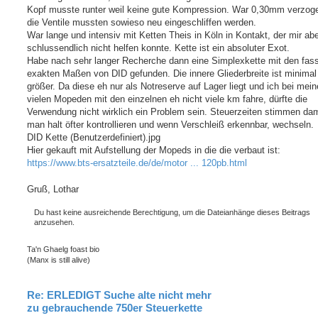
Kopf musste runter weil keine gute Kompression. War 0,30mm verzog
die Ventile mussten sowieso neu eingeschliffen werden.
War lange und intensiv mit Ketten Theis in Köln in Kontakt, der mir ab
schlussendlich nicht helfen konnte. Kette ist ein absoluter Exot.
Habe nach sehr langer Recherche dann eine Simplexkette mit den fass
exakten Maßen von DID gefunden. Die innere Gliederbreite ist minimal
größer. Da diese eh nur als Notreserve auf Lager liegt und ich bei mei
vielen Mopeden mit den einzelnen eh nicht viele km fahre, dürfte die
Verwendung nicht wirklich ein Problem sein. Steuerzeiten stimmen da
man halt öfter kontrollieren und wenn Verschleiß erkennbar, wechseln.
DID Kette (Benutzerdefiniert).jpg
Hier gekauft mit Aufstellung der Mopeds in die die verbaut ist:
https://www.bts-ersatzteile.de/de/motor ... 120pb.html
Gruß, Lothar
Du hast keine ausreichende Berechtigung, um die Dateianhänge dieses Beitrags
anzusehen.
Ta'n Ghaelg foast bio
(Manx is still alive)
Re: ERLEDIGT Suche alte nicht mehr
zu gebrauchende 750er Steuerkette