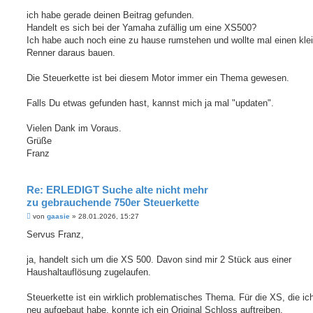
r
a
ich habe gerade deinen Beitrag gefunden.
g
Handelt es sich bei der Yamaha zufällig um eine XS500?
Ich habe auch noch eine zu hause rumstehen und wollte mal einen kle
Renner daraus bauen.
Die Steuerkette ist bei diesem Motor immer ein Thema gewesen.
Falls Du etwas gefunden hast, kannst mich ja mal "updaten".
Vielen Dank im Voraus.
Grüße
Franz
Re: ERLEDIGT Suche alte nicht mehr
zu gebrauchende 750er Steuerkette
B
von
gaasie
»
28.01.2026, 15:27
e
i
Servus Franz,
t
r
a
ja, handelt sich um die XS 500. Davon sind mir 2 Stück aus einer
g
Haushaltauflösung zugelaufen.
Steuerkette ist ein wirklich problematisches Thema. Für die XS, die ich
neu aufgebaut habe, konnte ich ein Original Schloss auftreiben.