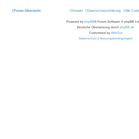
Foren-Übersicht
Kontakt
Datenschutzerklärung
Alle Coo
Powered by
phpBB
® Forum Software © phpBB Lim
Deutsche Übersetzung durch
phpBB.de
Customized by
WireSys
Datenschutz
|
Nutzungsbedingungen