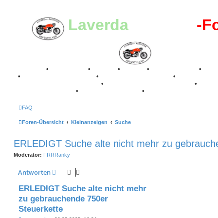
Laverda
-Register
-F
Breganze
•
Geschichte
•
Stories
•
Videos
•
Registertreffen
•
Kale
•
Valle San Liberale 1996
•
Raduno Mondiale 1997
•
Retro Classic Stuttgart 2016
•
Laverda Museum Lisse 2017
•
70 Jahre Feier 2019
•
75 Jahre Feier 2024
•
FAQ
Foren-Übersicht
Kleinanzeigen
Suche
ERLEDIGT Suche alte nicht mehr zu gebrauche
Moderator:
FRRRanky
Antworten
ERLEDIGT Suche alte nicht mehr
zu gebrauchende 750er
Steuerkette