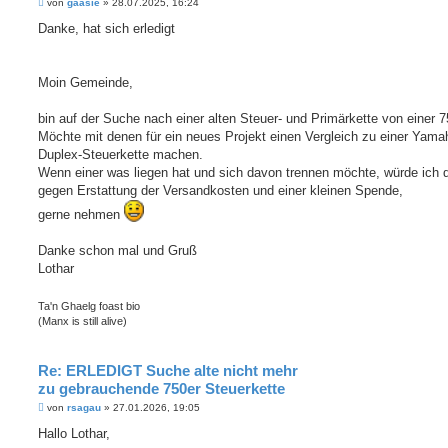
B
von
gaasie
»
28.07.2025, 16:24
e
i
Danke, hat sich erledigt
t
r
a
g
Moin Gemeinde,
bin auf der Suche nach einer alten Steuer- und Primärkette von einer 
Möchte mit denen für ein neues Projekt einen Vergleich zu einer Yama
Duplex-Steuerkette machen.
Wenn einer was liegen hat und sich davon trennen möchte, würde ich d
gegen Erstattung der Versandkosten und einer kleinen Spende,
gerne nehmen
Danke schon mal und Gruß
Lothar
Ta'n Ghaelg foast bio
(Manx is still alive)
Re: ERLEDIGT Suche alte nicht mehr
zu gebrauchende 750er Steuerkette
B
von
rsagau
»
27.01.2026, 19:05
e
i
Hallo Lothar,
t