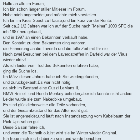
i
Hallo an alle im Forum,
t
Ich bin schon länger stiller Mitleser im Forum.
r
a
Habe mich angemeldet,und möchte mich vorstellen.
g
Ich bin im Kreis Soest zu Hause,und bin kurz vor der Rente.
Seit ca.2 1/2 Jahren war ich auf der Suche nach "Meiner" 1000 SFC die
ich 1987 neu gekauft,
und in 1997 an einen Bekannten verkauft habe.
Den Kontakt zu dem Bekannten ging verloren,
die Erinnerung an die Laverda und die tolle Zeit mit Ihr nie.
Nach zwei Besuchen bei dem Laverdatreffen in Darfeld war der Virus
wieder aktiv!
Als ich leider vom Tod des Bekannten erfahren habe,
ging die Suche los.
Im März diesen Jahres habe ich Sie wiedergefunden,
und zurückgekauft.Es war nicht nötig,
da sich im Bestand eine Guzzi LeMans II,
BMW RnineT und Honda Monkey befinden,aber ich konnte nicht anders.
Leider wurde sie zum Nakedbike umgebaut.
Es sind glücklicherweise alle Teile vorhanden,
und der Gesamtzustand für das Alter recht gut.
Sie ist angemeldet,und läuft nach Instandsetzung vom Kabelbaum der
Pick Ups schon gut.
Diese Saison fahre ich,
und wenn die Technik o.k.ist wird sie im Winter wieder Original.
Ich freue mich jetzt dabei zu sein,und werde berichten.