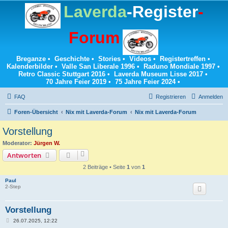
Laverda
-Register
-
Forum
Breganze
•
Geschichte
•
Stories
•
Videos
•
Registertreffen
•
Kalenderbilder
•
Valle San Liberale 1996
•
Raduno Mondiale 1997
•
Retro Classic Stuttgart 2016
•
Laverda Museum Lisse 2017
•
70 Jahre Feier 2019
•
75 Jahre Feier 2024
•
FAQ
Registrieren
Anmelden
Foren-Übersicht
Nix mit Laverda-Forum
Nix mit Laverda-Forum
Vorstellung
Moderator:
Jürgen W.
Antworten
2 Beiträge • Seite
1
von
1
Paul
2-Step
Vorstellung
B
26.07.2025, 12:22
e