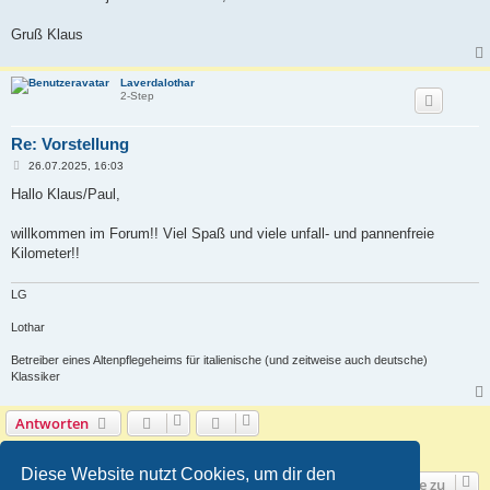
Gruß Klaus
Laverdalothar
2-Step
Re: Vorstellung
B
26.07.2025, 16:03
e
i
Hallo Klaus/Paul,
t
r
a
willkommen im Forum!! Viel Spaß und viele unfall- und pannenfreie
g
Kilometer!!
LG
Lothar
Betreiber eines Altenpflegeheims für italienische (und zeitweise auch deutsche)
Klassiker
Antworten
2 Beiträge • Seite
1
von
1
Diese Website nutzt Cookies, um dir den
Gehe zu