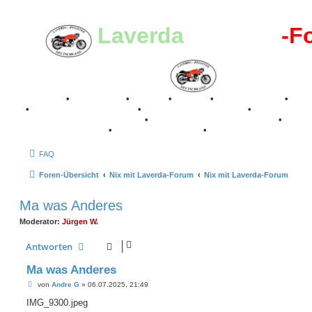
Laverda
-Register
-F
Breganze
•
Geschichte
•
Stories
•
Videos
•
Registertreffen
•
Kale
•
Valle San Liberale 1996
•
Raduno Mondiale 1997
•
Retro Classic Stuttgart 2016
•
Laverda Museum Lisse 2017
•
70 Jahre Feier 2019
•
75 Jahre Feier 2024
•
FAQ
Foren-Übersicht
Nix mit Laverda-Forum
Nix mit Laverda-Forum
Ma was Anderes
Moderator:
Jürgen W.
Antworten
Ma was Anderes
B
von
Andre G
»
06.07.2025, 21:49
e
i
IMG_9300.jpeg
t