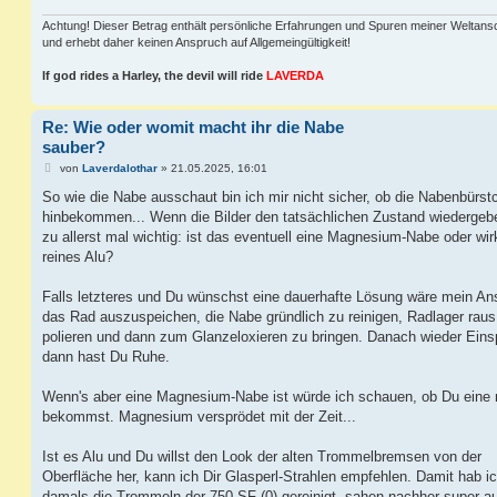
Achtung! Dieser Betrag enthält persönliche Erfahrungen und Spuren meiner Weltan
und erhebt daher keinen Anspruch auf Allgemeingültigkeit!
If god rides a Harley, the devil will ride
LAVERDA
Re: Wie oder womit macht ihr die Nabe
sauber?
B
von
Laverdalothar
»
21.05.2025, 16:01
e
i
So wie die Nabe ausschaut bin ich mir nicht sicher, ob die Nabenbürs
t
hinbekommen... Wenn die Bilder den tatsächlichen Zustand wiedergeb
r
a
zu allerst mal wichtig: ist das eventuell eine Magnesium-Nabe oder wir
g
reines Alu?
Falls letzteres und Du wünschst eine dauerhafte Lösung wäre mein An
das Rad auszuspeichen, die Nabe gründlich zu reinigen, Radlager rau
polieren und dann zum Glanzeloxieren zu bringen. Danach wieder Eins
dann hast Du Ruhe.
Wenn's aber eine Magnesium-Nabe ist würde ich schauen, ob Du eine
bekommst. Magnesium versprödet mit der Zeit...
Ist es Alu und Du willst den Look der alten Trommelbremsen von der
Oberfläche her, kann ich Dir Glasperl-Strahlen empfehlen. Damit hab i
damals die Trommeln der 750 SF (0) gereinigt, sahen nachher super a