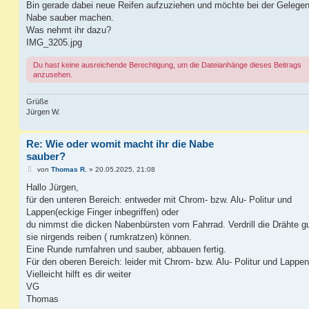
i
Bin gerade dabei neue Reifen aufzuziehen und möchte bei der Gelegen
t
Nabe sauber machen.
r
a
Was nehmt ihr dazu?
g
IMG_3205.jpg
Du hast keine ausreichende Berechtigung, um die Dateianhänge dieses Beitrags
anzusehen.
Grüße
Jürgen W.
Re: Wie oder womit macht ihr die Nabe
sauber?
B
von
Thomas R.
»
20.05.2025, 21:08
e
i
Hallo Jürgen,
t
für den unteren Bereich: entweder mit Chrom- bzw. Alu- Politur und
r
a
Lappen(eckige Finger inbegriffen) oder
g
du nimmst die dicken Nabenbürsten vom Fahrrad. Verdrill die Drähte gu
sie nirgends reiben ( rumkratzen) können.
Eine Runde rumfahren und sauber, abbauen fertig.
Für den oberen Bereich: leider mit Chrom- bzw. Alu- Politur und Lappen
Vielleicht hilft es dir weiter
VG
Thomas