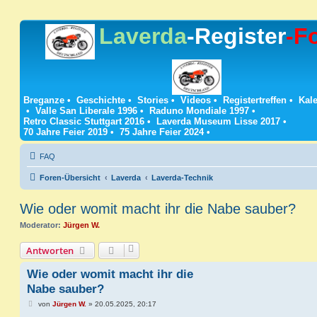
Laverda
-Register
-F
Breganze
•
Geschichte
•
Stories
•
Videos
•
Registertreffen
•
Kale
•
Valle San Liberale 1996
•
Raduno Mondiale 1997
•
Retro Classic Stuttgart 2016
•
Laverda Museum Lisse 2017
•
70 Jahre Feier 2019
•
75 Jahre Feier 2024
•
FAQ
Foren-Übersicht
Laverda
Laverda-Technik
Wie oder womit macht ihr die Nabe sauber?
Moderator:
Jürgen W.
Antworten
Wie oder womit macht ihr die
Nabe sauber?
B
von
Jürgen W.
»
20.05.2025, 20:17
e