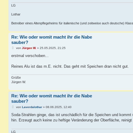
g
LG
Lothar
Betreiber eines Altenpflegeheims für italienische (und zeitweise auch deutsche) Klass
Re: Wie oder womit macht ihr die Nabe
sauber?
B
von
Jürgen W.
»
25.05.2025, 21:25
e
i
erstmal verschoben...
t
r
a
Reines Alu ist das m.E. nicht. Das geht mit Speichen dran nicht gut.
g
Grüße
Jürgen W.
Re: Wie oder womit macht ihr die Nabe
sauber?
B
von
Laverdalothar
»
08.06.2025, 12:40
e
i
Soda-Strahlen ginge, das ist unschädlich für die Speichen und kommt 
t
hin. Erzeugt auch keine zu heftige Veränderung der Oberfläche, reinigt 
r
a
g
LG