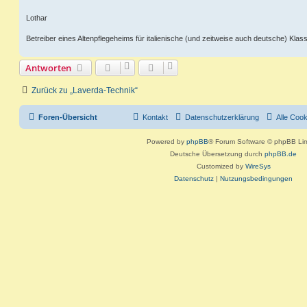
Lothar
Betreiber eines Altenpflegeheims für italienische (und zeitweise auch deutsche) Klass
Antworten
Zurück zu „Laverda-Technik“
Foren-Übersicht
Kontakt
Datenschutzerklärung
Alle Coo
Powered by
phpBB
® Forum Software © phpBB Lim
Deutsche Übersetzung durch
phpBB.de
Customized by
WireSys
Datenschutz
|
Nutzungsbedingungen