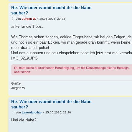
Re: Wie oder womit macht ihr die Nabe
sauber?
B
von
Jürgen W.
»
25.05.2025, 20:23
e
i
anke für die Tipps.
t
r
a
Wie Thomas schon schrieb, eckige Finger habe mir bei den Felgen, de
g
und noch so ein paar Ecken, wo man gerade dran kommt, wenn keine
mehr dran sind, poliert.
Und das ausbauen und neu einspeichen habe ich jetzt erst mal versch
IMG_3219.JPG
Du hast keine ausreichende Berechtigung, um die Dateianhänge dieses Beitrags
anzusehen.
Grüße
Jürgen W.
Re: Wie oder womit macht ihr die Nabe
sauber?
B
von
Laverdalothar
»
25.05.2025, 21:20
e
i
Und die Nabe?
t
r
a