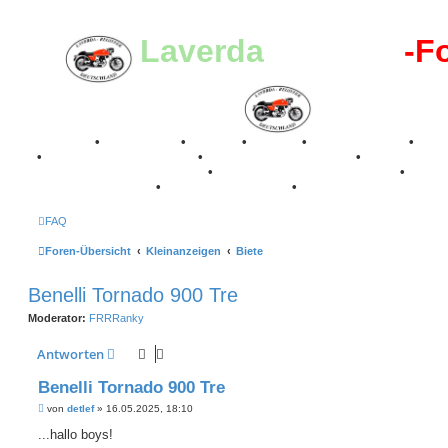
Laverda
-Register
-F
Breganze
•
Geschichte
•
Stories
•
Videos
•
Registertreffen
•
Kale
•
Valle San Liberale 1996
•
Raduno Mondiale 1997
•
Retro Classic Stuttgart 2016
•
Laverda Museum Lisse 2017
•
70 Jahre Feier 2019
•
75 Jahre Feier 2024
•
FAQ
Foren-Übersicht
Kleinanzeigen
Biete
Benelli Tornado 900 Tre
Moderator:
FRRRanky
Antworten
Benelli Tornado 900 Tre
B
von
detlef
»
16.05.2025, 18:10
e
i
...hallo boys!
t