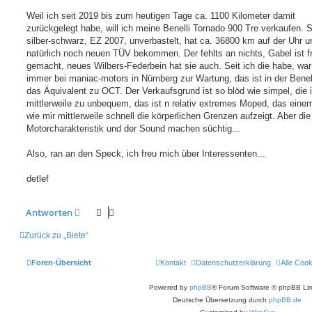
r
a
Weil ich seit 2019 bis zum heutigen Tage ca. 1100 Kilometer damit
g
zurückgelegt habe, will ich meine Benelli Tornado 900 Tre verkaufen. S
silber-schwarz, EZ 2007, unverbastelt, hat ca. 36800 km auf der Uhr 
natürlich noch neuen TÜV bekommen. Der fehlts an nichts, Gabel ist f
gemacht, neues Wilbers-Federbein hat sie auch. Seit ich die habe, war
immer bei maniac-motors in Nürnberg zur Wartung, das ist in der Bene
das Äquivalent zu OCT. Der Verkaufsgrund ist so blöd wie simpel, die i
mittlerweile zu unbequem, das ist n relativ extremes Moped, das eine
wie mir mittlerweile schnell die körperlichen Grenzen aufzeigt. Aber die
Motorcharakteristik und der Sound machen süchtig...
Also, ran an den Speck, ich freu mich über Interessenten...
detlef
Antworten
Zurück zu „Biete“
Foren-Übersicht
Kontakt
Datenschutzerklärung
Alle Coo
Powered by
phpBB
® Forum Software © phpBB Lim
Deutsche Übersetzung durch
phpBB.de