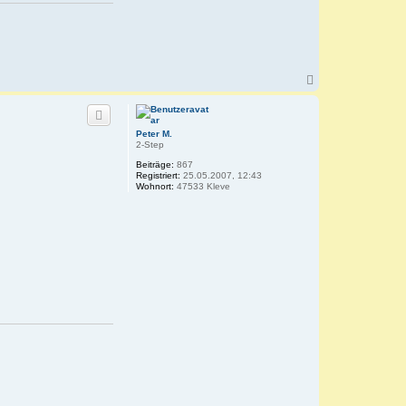
N
a
c
h
o
Peter M.
b
2-Step
e
Beiträge:
867
n
Registriert:
25.05.2007, 12:43
Wohnort:
47533 Kleve