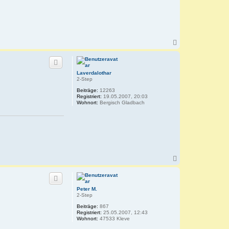
N
a
c
h
o
Laverdalothar
b
2-Step
e
Beiträge:
12263
n
Registriert:
19.05.2007, 20:03
Wohnort:
Bergisch Gladbach
N
a
c
h
o
Peter M.
b
2-Step
e
Beiträge:
867
n
Registriert:
25.05.2007, 12:43
Wohnort:
47533 Kleve