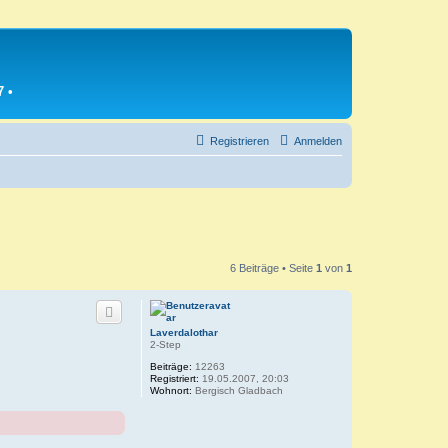
7
•
Registrieren
Anmelden
6 Beiträge • Seite
1
von
1
Laverdalothar
2-Step
Beiträge:
12263
Registriert:
19.05.2007, 20:03
Wohnort:
Bergisch Gladbach