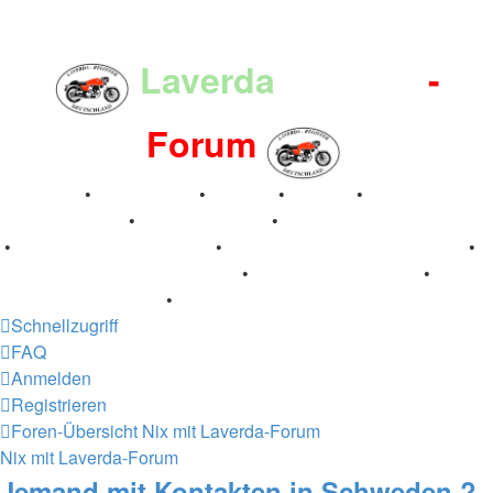
Laverda
-Register
-
Forum
Breganze
•
Geschichte
•
Stories
•
Videos
•
Registertreffen
•
Kalenderbilder
•
Valle San Liberale 1996
•
Raduno Mondiale 1997
•
Retro Classic Stuttgart 2016
•
Laverda Museum Lisse 2017
•
70 Jahre Feier 2019
•
75 Jahre Feier 2024
•
Schnellzugriff
FAQ
Anmelden
Registrieren
Foren-Übersicht
Nix mit Laverda-Forum
Nix mit Laverda-Forum
Jemand mit Kontakten in Schweden ?