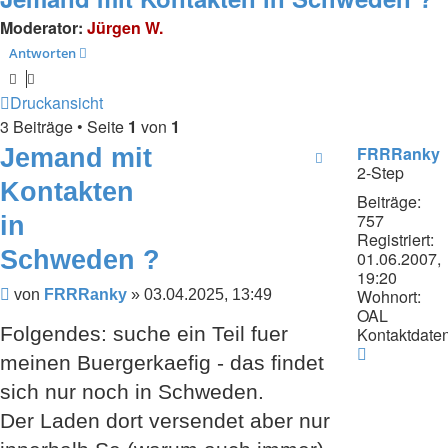
Moderator:
Jürgen W.
Antworten
Druckansicht
3 Beiträge • Seite
1
von
1
Jemand mit
FRRRanky
2-Step
Kontakten
Beiträge:
757
in
Registriert:
Schweden ?
01.06.2007,
19:20
Wohnort:
Beitrag
von
FRRRanky
»
03.04.2025, 13:49
OAL
Folgendes: suche ein Teil fuer
Kontaktdaten
Kontaktda
meinen Buergerkaefig - das findet
von
FRRRank
sich nur noch in Schweden.
Der Laden dort versendet aber nur