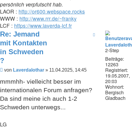
persönlich verpfutscht hab.
LAOR :
http://or600.webspace.rocks
WWW :
http://www.rrr.de/~franky
LCF :
https://www.laverda-lcf.fr
Re: Jemand
mit Kontakten
Laverdaloth
2-Step
in Schweden
Beiträge:
?
12263
Registriert:
Beitrag
von
Laverdalothar
»
11.04.2025, 14:45
19.05.2007,
20:03
mmmhh- vielleicht besser im
Wohnort:
internationalen Forum anfragen?
Bergisch
Gladbach
Da sind meine ich auch 1-2
Schweden unterwegs...
LG