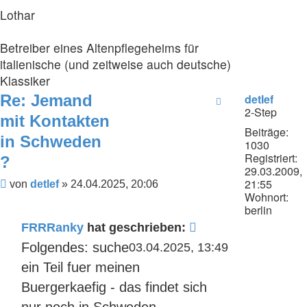
Lothar
Betreiber eines Altenpflegeheims für
italienische (und zeitweise auch deutsche)
Klassiker
Re: Jemand
detlef
2-Step
mit Kontakten
Beiträge:
in Schweden
1030
Registriert:
?
29.03.2009,
21:55
Beitrag
von
detlef
»
24.04.2025, 20:06
Wohnort:
berlin
FRRRanky
hat geschrieben:
Folgendes: suche
03.04.2025, 13:49
ein Teil fuer meinen
Buergerkaefig - das findet sich