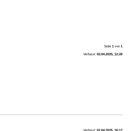
Seite
1
von
1
Verfasst:
02.04.2025, 12:26
Verfasst:
02.04.2025, 16:17