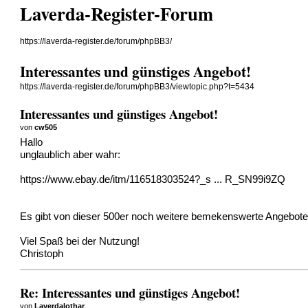
Laverda-Register-Forum
https://laverda-register.de/forum/phpBB3/
Interessantes und günstiges Angebot!
https://laverda-register.de/forum/phpBB3/viewtopic.php?t=5434
Interessantes und günstiges Angebot!
von
cw505
Hallo
unglaublich aber wahr:
https://www.ebay.de/itm/116518303524?_s ... R_SN99i9ZQ
Es gibt von dieser 500er noch weitere bemekenswerte Angebote
Viel Spaß bei der Nutzung!
Christoph
Re: Interessantes und günstiges Angebot!
von
Laverdalothar