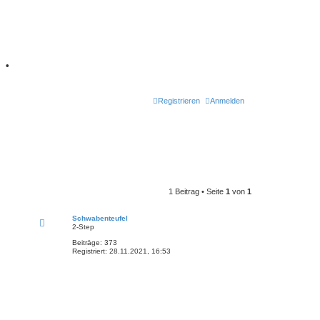
7
•
Registrieren
Anmelden
1 Beitrag • Seite
1
von
1
Schwabenteufel
2-Step
Beiträge:
373
Registriert:
28.11.2021, 16:53