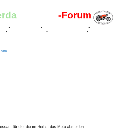
erda
-Register
-Forum
effen
•
Kalenderbilder
•
Valle San Liberale 1996
•
Raduno Mondiale 199
017
•
70 Jahre Feier 2019
•
75 Jahre Feier 2024
•
orum
essant für die, die im Herbst das Moto abmelden.