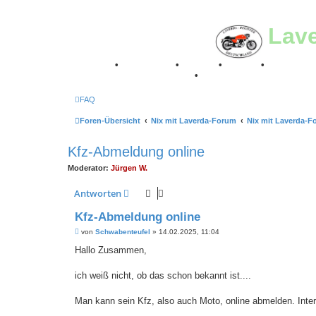
Lav
Breganze
•
Geschichte
•
Stories
•
Videos
•
Registertr
Retro Classic Stuttgart 2016
•
Laverda Museum Lisse 2
FAQ
Foren-Übersicht
Nix mit Laverda-Forum
Nix mit Laverda-F
Kfz-Abmeldung online
Moderator:
Jürgen W.
Antworten
Kfz-Abmeldung online
B
von
Schwabenteufel
»
14.02.2025, 11:04
e
i
Hallo Zusammen,
t
r
a
ich weiß nicht, ob das schon bekannt ist....
g
Man kann sein Kfz, also auch Moto, online abmelden. Inter