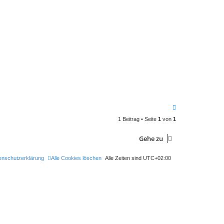
N
a
1 Beitrag • Seite
1
von
1
c
h
o
Gehe zu
b
e
n
enschutzerklärung
Alle Cookies löschen
Alle Zeiten sind
UTC+02:00