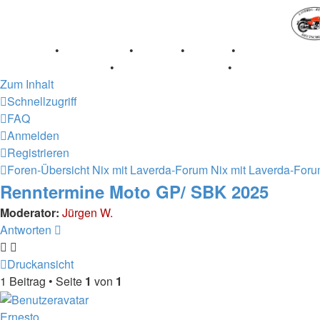
Breganze
•
Geschichte
•
Stories
•
Videos
•
Registertreffe
Museum Lisse 2017
•
70 Jahre Feier 2019
•
75 Jahre Feier
Zum Inhalt
Schnellzugriff
FAQ
Anmelden
Registrieren
Foren-Übersicht
Nix mit Laverda-Forum
Nix mit Laverda-For
Renntermine Moto GP/ SBK 2025
Moderator:
Jürgen W.
Antworten
Druckansicht
1 Beitrag • Seite
1
von
1
Ernesto