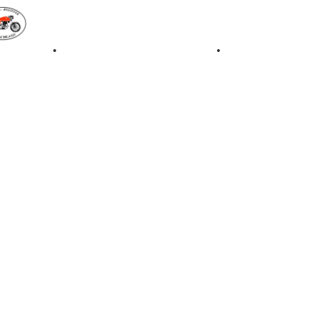
iale 1997
•
Retro Classic Stuttgart 2016
•
Laverda