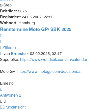
2-Step
Beiträge:
2875
Registriert:
24.05.2007, 22:20
Wohnort:
Hamburg
Renntermine Moto GP/ SBK 2025
Zitieren
Zitieren
Beitrag
von
Ernesto
»
03.02.2025, 02:47
Superbike:
https://www.worldsbk.com/en/calendar
Moto GP:
https://www.motogp.com/de/calendar
Ernesto
Nach
oben
Antworten
Druckansicht