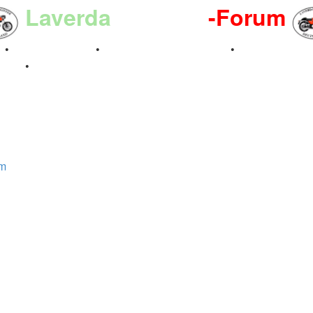
Laverda
-Register
-Forum
n
•
Kalenderbilder
•
Valle San Liberale 1996
•
Raduno Mond
 2024
•
um