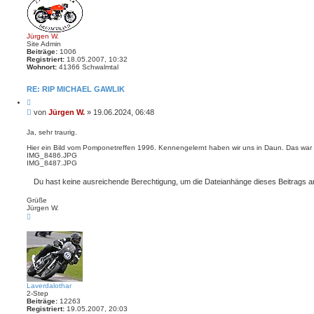
o
b
e
n
Jürgen W.
Site Admin
Beiträge:
1006
Registriert:
18.05.2007, 10:32
Wohnort:
41366 Schwalmtal
RE: RIP MICHAEL GAWLIK
Z
i
B
von
Jürgen W.
»
19.06.2024, 06:48
t
e
i
i
e
Ja, sehr traurig.
r
t
e
Hier ein Bild vom Pomponetreffen 1996. Kennengelernt haben wir uns in Daun. Das war 
r
n
IMG_8486.JPG
a
IMG_8487.JPG
g
Du hast keine ausreichende Berechtigung, um die Dateianhänge dieses Beitrags 
Grüße
Jürgen W.
N
a
c
h
o
b
e
n
Laverdalothar
2-Step
Beiträge:
12263
Registriert:
19.05.2007, 20:03