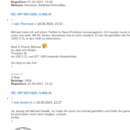
Registriert:
07.06.2007, 15:05
Wohnort:
Hunsrück, Beltheim-Schnellbac
RE: RIP MICHAEL GAWLIK
Z
i
B
von
Thorsten
»
18.06.2024, 21:57
t
e
i
i
e
Michael habe ich auf einen Treffen in Daun-Pützborn kennengelernt. Ich musste heute 
r
unter uns weilt. Mit 64 Jahren abzutreten hat er nicht verdient. Er hat mir geholfen die 
t
e
1000 3 CL in den Griff zu bekommen.
r
n
a
Rest in Peace Michael
g
du wirst uns fehlen
Thorsten W.
ein 1000 3 CL und SFC 1000 treibender Neanderthaler
Der Weg ist das Ziel!
N
a
c
Andre G
h
2-Step
o
Beiträge:
1958
b
Registriert:
31.05.2007, 21:01
e
n
RE: RIP MICHAEL GAWLIK
Z
i
B
von
Andre G
»
18.06.2024, 22:27
t
e
i
i
e
Ja, traurig mit Michael Gawlik. Ich habe ihn auch nur einmal getroffen und hätte ihn ger
r
Ist jetzt leider nicht mehr möglich, schade.
t
e
Andre
r
n
N
a
a
g
c
h