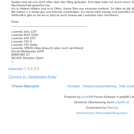
Später sind wir uns noch öfter über den Weg gelaufen. Erst spät habe ich durch einen Zu
Nachbarschaft gewohnt hat.
Ich in Haltern Hullern und er in Olfen. Keine 5km von einander entfernt. So klein ist die W
Wir haben u s immer gut und intensiv unterhalten. Es macht mich traurig und betroffen da
Hoffentlich gibt es da wo er jetzt ist auch sowas wie Laverdas oder VanVeens.
Peter
__________________________________________
Laverda Jota 120°
Laverda RGS 1000
Laverda 500 SFC
Laverda 750 S
Laverda 750 Strike
Laverda OR600 Atlas (braucht aber noch viel Arbeit)
Ducati Multistrada 1000
BMW R80 ST
MZ 660 Skorpion Sport
N
a
c
Antworten
h
o
Zurück zu „Gedächtnis-Ecke“
b
e
n
Foren-Übersicht
Kontakt
Datenschutzerklärung
Alle Coo
Powered by
phpBB
® Forum Software © phpBB Lim
Deutsche Übersetzung durch
phpBB.de
Customized by
WireSys
Datenschutz
|
Nutzungsbedingungen