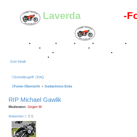
Laverda
-Register
-F
Breganze
•
Geschichte
•
Stories
•
Videos
•
Registertreffen
•
Kalenderbilder
•
Valle San Liberale 1996
•
Raduno Mondiale 1997
Classic Stuttgart 2016
•
Laverda Museum Lisse 2017
•
70 Jahre Fe
75 Jahre Feier 2024
•
Zum Inhalt
Schnellzugriff
FAQ
Foren-Übersicht
Gedächtnis-Ecke
RIP Michael Gawlik
Moderator:
Jürgen W.
Antworten