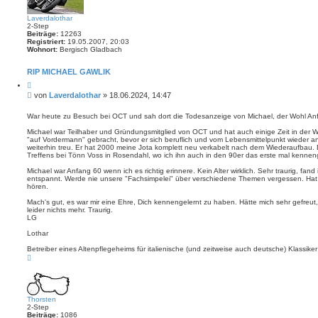
Laverdalothar
2-Step
Beiträge:
12263
Registriert:
19.05.2007, 20:03
Wohnort:
Bergisch Gladbach
RIP MICHAEL GAWLIK
Z
i
B
von
Laverdalothar
»
18.06.2024, 14:47
t
e
i
i
e
War heute zu Besuch bei OCT und sah dort die Todesanzeige von Michael, der Wohl Anfa
r
t
e
Michael war Teilhaber und Gründungsmitglied von OCT und hat auch einige Zeit in der Wer
r
n
"auf Vordermann" gebracht, bevor er sich beruflich und vom Lebensmittelpunkt wieder and
a
weiterhin treu. Er hat 2000 meine Jota komplett neu verkabelt nach dem Wiederaufbau. D
g
Treffens bei Tönn Voss in Rosendahl, wo ich ihn auch in den 90er das erste mal kennen
Michael war Anfang 60 wenn ich es richtig erinnere. Kein Alter wirklich. Sehr traurig, fan
entspannt. Werde nie unsere "Fachsimpelei" über verschiedene Themen vergessen. Hat 
hören.
Mach's gut, es war mir eine Ehre, Dich kennengelernt zu haben. Hätte mich sehr gefreut, D
leider nichts mehr. Traurig.
LG
Lothar
Betreiber eines Altenpflegeheims für italienische (und zeitweise auch deutsche) Klassiker
N
a
c
h
o
b
Thorsten
e
2-Step
n
Beiträge:
1086