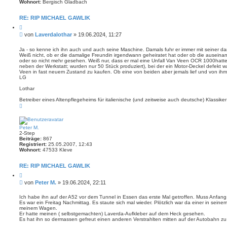
Wohnort:
Bergisch Gladbach
RE: RIP MICHAEL GAWLIK
Z
i
B
von
Laverdalothar
»
19.06.2024, 11:27
t
e
i
i
e
Ja - so kenne ich ihn auch und auch seine Maschine. Damals fuhr er immer mit seiner da
r
Weiß nicht, ob er die damalige Freundin irgendwann geheiratet hat oder ob die auseina
t
e
oder so nicht mehr gesehen. Weiß nur, dass er mal eine Unfall Van Veen OCR 1000hatt
r
n
neben der Werkstatt; wurden nur 50 Stück produziert), bei der ein Motor-Deckel defekt w
a
Veen in fast neuem Zustand zu kaufen. Ob eine von beiden aber jemals lief und von ihm 
g
LG
Lothar
Betreiber eines Altenpflegeheims für italienische (und zeitweise auch deutsche) Klassiker
N
a
c
h
o
Peter M.
b
2-Step
e
Beiträge:
867
n
Registriert:
25.05.2007, 12:43
Wohnort:
47533 Kleve
RE: RIP MICHAEL GAWLIK
Z
i
B
von
Peter M.
»
19.06.2024, 22:11
t
e
i
i
e
Ich habe ihn auf der A52 vor dem Tunnel in Essen das erste Mal getroffen. Muss Anfan
r
Es war ein Freitag Nachmittag. Es staute sich mal wieder. Plötzlich war da einer in se
t
e
meinem Wagen.
r
n
Er hatte meinen ( selbstgemachten) Laverda-Aufkleber auf dem Heck gesehen.
a
Es hat ihn so dermassen gefreut einen anderen Verstrahlten mitten auf der Autobahn zu 
g