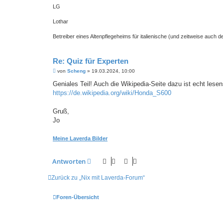
LG
Lothar
Betreiber eines Altenpflegeheims für italienische (und zeitweise auch 
Re: Quiz für Experten
B
von
Scheng
»
19.03.2024, 10:00
e
i
Geniales Teil! Auch die Wikipedia-Seite dazu ist echt lesen
t
https://de.wikipedia.org/wiki/Honda_S600
r
a
g
Gruß,
Jo
Meine Laverda Bilder
Antworten
Zurück zu „Nix mit Laverda-Forum“
Foren-Übersicht