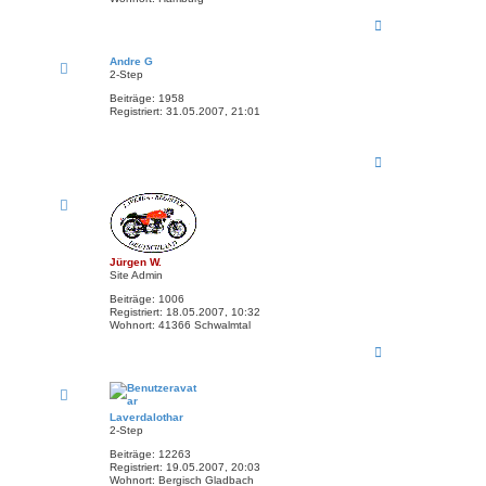
N
a
c
Andre G
h
2-Step
o
b
Beiträge:
1958
Registriert:
31.05.2007, 21:01
e
n
N
a
c
h
o
b
e
Jürgen W.
n
Site Admin
Beiträge:
1006
Registriert:
18.05.2007, 10:32
Wohnort:
41366 Schwalmtal
N
a
c
h
o
Laverdalothar
b
2-Step
e
Beiträge:
12263
n
Registriert:
19.05.2007, 20:03
Wohnort:
Bergisch Gladbach