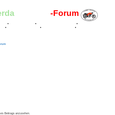
erda
-Register
-Forum
effen
•
Kalenderbilder
•
Valle San Liberale 1996
•
Raduno Mondiale 199
017
•
70 Jahre Feier 2019
•
75 Jahre Feier 2024
•
orum
ses Beitrags anzusehen.