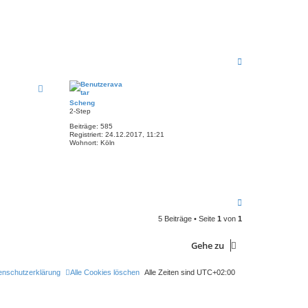
N
a
c
h
o
Scheng
b
2-Step
e
Beiträge:
585
n
Registriert:
24.12.2017, 11:21
Wohnort:
Köln
N
a
5 Beiträge • Seite
1
von
1
c
h
o
Gehe zu
b
e
n
enschutzerklärung
Alle Cookies löschen
Alle Zeiten sind
UTC+02:00