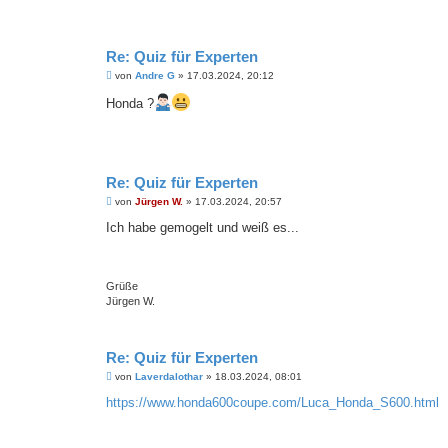
Re: Quiz für Experten
B
von
Andre G
»
17.03.2024, 20:12
e
i
Honda ?
t
r
a
g
Re: Quiz für Experten
B
von
Jürgen W.
»
17.03.2024, 20:57
e
i
Ich habe gemogelt und weiß es...
t
r
a
g
Grüße
Jürgen W.
Re: Quiz für Experten
B
von
Laverdalothar
»
18.03.2024, 08:01
e
i
https://www.honda600coupe.com/Luca_Honda_S600.html
t
r
a
g