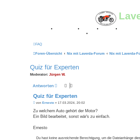
Lav
Breganze
•
Geschichte
•
Stories
•
Videos
•
Registertr
Retro Classic Stuttgart 2016
•
Laverda Museum Lisse 2
FAQ
Foren-Übersicht
Nix mit Laverda-Forum
Nix mit Laverda-F
Quiz für Experten
Moderator:
Jürgen W.
Antworten
Quiz für Experten
B
von
Ernesto
»
17.03.2024, 20:02
e
i
Zu welchem Auto gehört der Motor?
t
Ein Bild bearbeitet, sonst wär's zu einfach.
r
a
g
Ernesto
Du hast keine ausreichende Berechtigung, um die Dateianhänge die