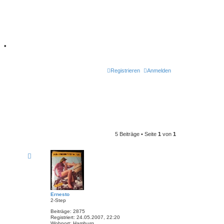
7
•
Registrieren
Anmelden
5 Beiträge • Seite
1
von
1
Ernesto
2-Step
Beiträge:
2875
Registriert:
24.05.2007, 22:20
Wohnort:
Hamburg