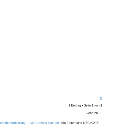
N
a
1 Beitrag • Seite
1
von
1
c
h
Gehe zu
o
b
e
enschutzerklärung
Alle Cookies löschen
Alle Zeiten sind
UTC+02:00
n