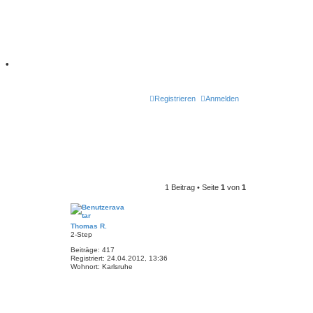
7
•
Registrieren
Anmelden
1 Beitrag • Seite
1
von
1
Thomas R.
2-Step
Beiträge:
417
Registriert:
24.04.2012, 13:36
Wohnort:
Karlsruhe