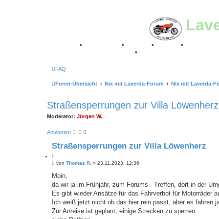
Lav
Breganze
•
Geschichte
•
Stories
•
Videos
•
Registertr
Retro Classic Stuttgart 2016
•
Laverda Museum Lisse 2
FAQ
Foren-Übersicht
Nix mit Laverda-Forum
Nix mit Laverda-F
Straßensperrungen zur Villa Löwenherz
Moderator:
Jürgen W.
Antworten
Straßensperrungen zur Villa Löwenherz
Z
B
i
von
Thomas R.
»
23.11.2023, 12:36
e
t
i
Moin,
i
t
da wir ja im Frühjahr, zum Forums - Treffen, dort in der 
e
r
r
a
Es gibt wieder Ansätze für das Fahrverbot für Motorräder
e
g
Ich weiß jetzt nicht ob das hier rein passt, aber es fahren
n
Zur Anreise ist geplant, einige Strecken zu sperren.