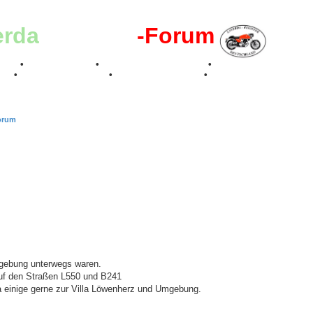
erda
-Register
-Forum
effen
•
Kalenderbilder
•
Valle San Liberale 1996
•
Raduno Mondiale 199
017
•
70 Jahre Feier 2019
•
75 Jahre Feier 2024
•
orum
Umgebung unterwegs waren.
 auf den Straßen L550 und B241
 ja einige gerne zur Villa Löwenherz und Umgebung.