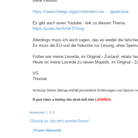
siehe Petition
https://www.change.org/p/verhindern-sie ... igned=true
Es gibt auch einen Youtube - link zu diesem Thema.
https://youtu.be/ArGkTtTtiog
Allerdings muss ich auch sagen, das es wieder die falschen 
Es muss die EU und die Industrie zur Lösung, ohne Sperru
Früher war meine Laverda, im Original - Zustand, relativ lau
Heute ist meine Laverda zu neuen Mopeds, im Original - Zu
VG
Thomas
Achtung! Dieser Betrag enthält persönliche Erfahrungen und Spuren m
If god rides a Harley, the devil will ride
LAVERDA
Antworten
Zurück zu „Nix mit Laverda-Forum“
Foren-Übersicht