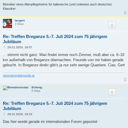
Betreiber eines Altenpflegeheims für italienische (und zeitweise auch deutsche)
Klassiker
lavgert
2-Step
Re: Treffen Breganze 5.-7. Juli 2024 zum 75 jährigem
Jubiläum
B
29.01.2024, 18:07
e
i
... stimmt nicht ganz: Man findet immer noch Zimmer, muß aber ca. 6–10
t
km außerhalb von Breganze übernachten. Freunde von mir haben gerade
r
a
gebucht. In Breganze direkt gibt's ja nur sehr wenige Quartiere. Ciao, Gert
g
www.laverdafreunde.at
Scheng
2-Step
Re: Treffen Breganze 5.-7. Juli 2024 zum 75 jährigem
Jubiläum
B
29.01.2024, 19:23
e
i
Das hier wurde gerade im internationalen Forum gepostet:
t
r