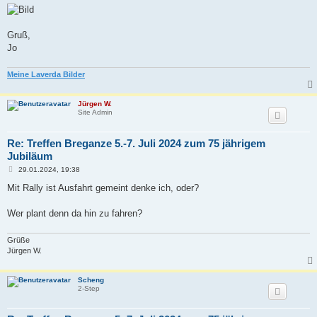
a
g
Gruß,
Jo
Meine Laverda Bilder
Jürgen W.
Site Admin
Re: Treffen Breganze 5.-7. Juli 2024 zum 75 jährigem
Jubiläum
B
29.01.2024, 19:38
e
i
Mit Rally ist Ausfahrt gemeint denke ich, oder?
t
r
a
Wer plant denn da hin zu fahren?
g
Grüße
Jürgen W.
Scheng
2-Step