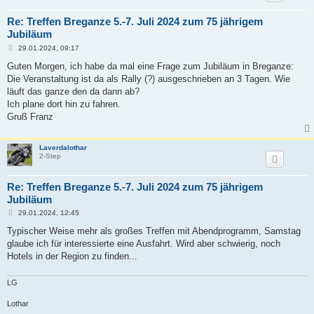
Re: Treffen Breganze 5.-7. Juli 2024 zum 75 jährigem
Jubiläum
B
29.01.2024, 09:17
e
i
Guten Morgen, ich habe da mal eine Frage zum Jubiläum in Breganze:
t
Die Veranstaltung ist da als Rally (?) ausgeschrieben an 3 Tagen. Wie
r
a
läuft das ganze den da dann ab?
g
Ich plane dort hin zu fahren.
Gruß Franz
Laverdalothar
2-Step
Re: Treffen Breganze 5.-7. Juli 2024 zum 75 jährigem
Jubiläum
B
29.01.2024, 12:45
e
i
Typischer Weise mehr als großes Treffen mit Abendprogramm, Samstag
t
glaube ich für interessierte eine Ausfahrt. Wird aber schwierig, noch
r
a
Hotels in der Region zu finden...
g
LG
Lothar