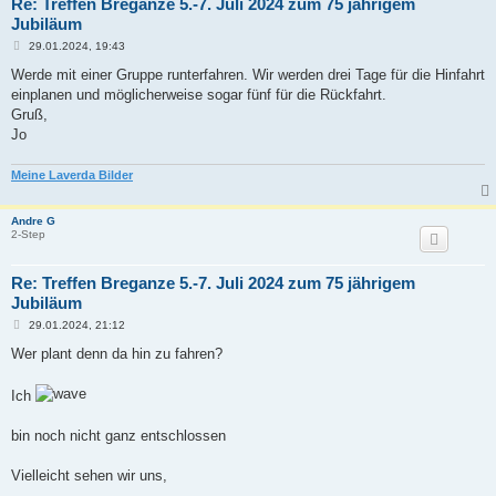
Re: Treffen Breganze 5.-7. Juli 2024 zum 75 jährigem
Jubiläum
B
29.01.2024, 19:43
e
i
Werde mit einer Gruppe runterfahren. Wir werden drei Tage für die Hinfahrt
t
einplanen und möglicherweise sogar fünf für die Rückfahrt.
r
a
Gruß,
g
Jo
Meine Laverda Bilder
Andre G
2-Step
Re: Treffen Breganze 5.-7. Juli 2024 zum 75 jährigem
Jubiläum
B
29.01.2024, 21:12
e
i
Wer plant denn da hin zu fahren?
t
r
a
Ich
g
bin noch nicht ganz entschlossen
Vielleicht sehen wir uns,