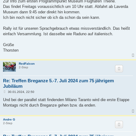
i
Zur Info zum ersten Programmpunkt Museum Flughafen Thiene.
t
Das findet Freitags voraussichtlich um 10 Uhr statt. Abfahrt ab Laverda
r
a
Museum dann 9:45 oder direkt hin kommen.
g
Ich bin noch nicht sicher ob ich da schon da sein kann.
Rally ist für unseren Sprachgebrauch etwas missverständlich. Das heißt
einfach Versammlung. Ist dasselbe wie Raduno auf italienisch.
Grüße
Thorsten
RedFalcon
2-Step
Re: Treffen Breganze 5.-7. Juli 2024 zum 75 jährigem
Jubiläum
B
30.01.2024, 22:50
e
i
Und bei der parallel statt findenden Milano Taranto wird die erste Etappe
t
Montags nicht durch Breganze gehen bzw. da enden.
r
a
g
Andre G
2-Step