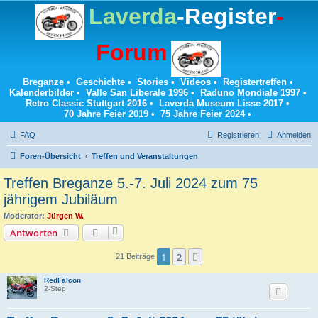
Laverda
-Register
-
Forum
Breganze
•
Geschichte
•
Stories
•
Videos
•
Registertreffen
•
Kalenderbilder
•
Valle San Liberale 1996
•
Raduno Mondiale 1997
•
Retro Classic Stuttgart 2016
•
Laverda Museum Lisse 2017
•
70 Jahre Feier 2019
•
75 Jahre Feier 2024
•
FAQ
Registrieren
Anmelden
Foren-Übersicht
Treffen und Veranstaltungen
Treffen Breganze 5.-7. Juli 2024 zum 75
jährigem Jubiläum
Moderator:
Jürgen W.
Antworten
1
2
Nächste
21 Beiträge
RedFalcon
2-Step