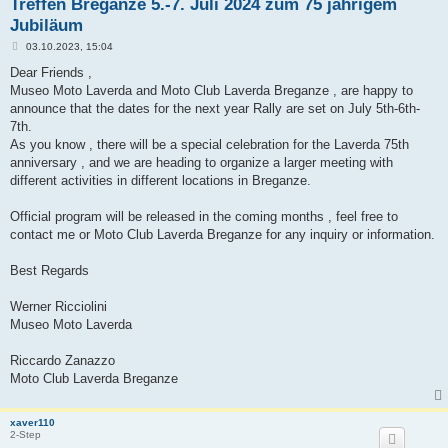
Treffen Breganze 5.-7. Juli 2024 zum 75 jährigem
Jubiläum
B
03.10.2023, 15:04
e
i
Dear Friends ,
t
Museo Moto Laverda and Moto Club Laverda Breganze , are happy to
r
a
announce that the dates for the next year Rally are set on July 5th-6th-
g
7th.
As you know , there will be a special celebration for the Laverda 75th
anniversary , and we are heading to organize a larger meeting with
different activities in different locations in Breganze.
Official program will be released in the coming months , feel free to
contact me or Moto Club Laverda Breganze for any inquiry or information.
Best Regards
Werner Ricciolini
Museo Moto Laverda
Riccardo Zanazzo
Moto Club Laverda Breganze
xaver110
2-Step