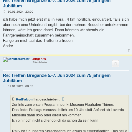
Re: Treffen Breganze 5.-7. Juli 2024 zum 75 jährigem
Jubiläum
B
30.01.2024, 23:20
e
i
ich habe mich jetzt erst mal in Fara , 4 km nördlich, einquartiert, falls sich
t
aber noch eine Unterkunft ergibt, bei der mehrere Besucher unterkommen
r
a
können, wäre ich gerne dabei. Dann könnten wir abends ein
g
Fahrgemeinschaft zusammen bekommen.
Fange an mich auf das Treffen zu freuen.
Andre
Jürgen W.
Site Admin
Re: Treffen Breganze 5.-7. Juli 2024 zum 75 jährigem
Jubiläum
B
31.01.2024, 08:33
e
i
t
RedFalcon
hat geschrieben:
r
a
Zur Info zum ersten Programmpunkt Museum Flughafen Thiene.
g
Das findet Freitags voraussichtlich um 10 Uhr statt. Abfahrt ab Laverda
Museum dann 9:45 oder direkt hin kommen.
Ich bin noch nicht sicher ob ich da schon da sein kann.
Rally ist für unseren Sprachgebrauch etwas missverständlich. Das heißt