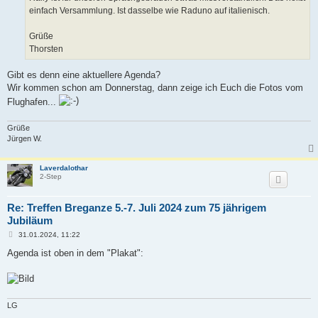
einfach Versammlung. Ist dasselbe wie Raduno auf italienisch.
Grüße
Thorsten
Gibt es denn eine aktuellere Agenda?
Wir kommen schon am Donnerstag, dann zeige ich Euch die Fotos vom
Flughafen...
Grüße
Jürgen W.
Laverdalothar
2-Step
Re: Treffen Breganze 5.-7. Juli 2024 zum 75 jährigem
Jubiläum
B
31.01.2024, 11:22
e
i
Agenda ist oben in dem "Plakat":
t
r
a
g
LG