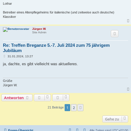
Lothar
Betreiber eines Altenpflegeheims für italienische (und zeitweise auch deutsche)
Klassiker
Jürgen W.
Site Admin
Re: Treffen Breganze 5.-7. Juli 2024 zum 75 jährigem
Jubiläum
B
31.01.2024, 13:27
e
i
ja, dachte, es gibt vielleicht was aktuelleres.
t
r
a
g
Grüße
Jürgen W.
Antworten
1
2
Nächste
21 Beiträge
Gehe zu
Foren-Übersicht
Alle Zeiten sind
UTC+02:00