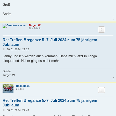
Gruß
Andre
Jürgen W.
Site Admin
Re: Treffen Breganze 5.-7. Juli 2024 zum 75 jährigem
Jubiläum
B
30.01.2024, 21:28
e
i
Lenny und ich werden auch kommen. Habe mich jetzt in Longa
t
einquartiert. Näher ging es nicht mehr.
r
a
g
Grüße
Jürgen W.
RedFalcon
2-Step
Re: Treffen Breganze 5.-7. Juli 2024 zum 75 jährigem
Jubiläum
B
30.01.2024, 22:44
e