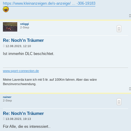
i
https://www.kleinanzeigen.de/s-anzeige/ ... -306-19183
t
r
a
g
stöggi
2-Step
Re: Noch'n Träumer
B
12.08.2023, 12:10
e
i
Ist immerhin DLC beschichtet.
t
r
a
g
www.sport-connection.de
Meine Laverda kann ich mit 5 ltr. auf 100Km fahren. Aber das wäre
Benzinverschwendung.
rainer
2-Step
Re: Noch'n Träumer
B
13.08.2023, 19:13
e
i
Für Alle, die es interessiert..
t