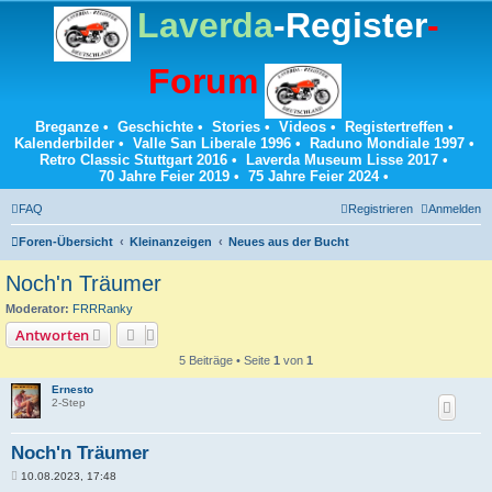
Laverda
-Register
-
Forum
Breganze
•
Geschichte
•
Stories
•
Videos
•
Registertreffen
•
Kalenderbilder
•
Valle San Liberale 1996
•
Raduno Mondiale 1997
•
Retro Classic Stuttgart 2016
•
Laverda Museum Lisse 2017
•
70 Jahre Feier 2019
•
75 Jahre Feier 2024
•
FAQ
Registrieren
Anmelden
Foren-Übersicht
Kleinanzeigen
Neues aus der Bucht
Noch'n Träumer
Moderator:
FRRRanky
Antworten
5 Beiträge • Seite
1
von
1
Ernesto
2-Step
Noch'n Träumer
B
10.08.2023, 17:48
e