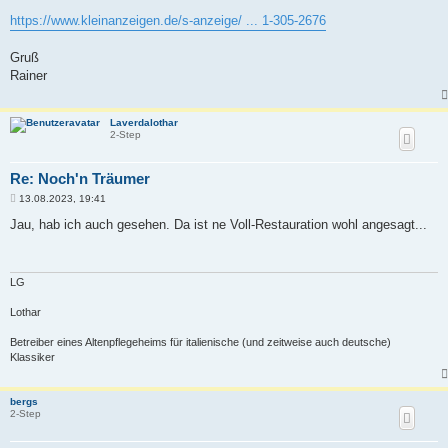
r
a
https://www.kleinanzeigen.de/s-anzeige/ ... 1-305-2676
g
Gruß
Rainer
Laverdalothar
2-Step
Re: Noch'n Träumer
B
13.08.2023, 19:41
e
i
Jau, hab ich auch gesehen. Da ist ne Voll-Restauration wohl angesagt...
t
r
a
g
LG
Lothar
Betreiber eines Altenpflegeheims für italienische (und zeitweise auch deutsche)
Klassiker
bergs
2-Step