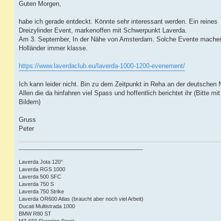
i
Guten Morgen,
t
r
a
habe ich gerade entdeckt. Könnte sehr interessant werden. Ein reines
g
Dreizylinder Event, markenoffen mit Schwerpunkt Laverda.
Am 3. September, In der Nähe von Amsterdam. Solche Evente machen
Holländer immer klasse.
https://www.laverdaclub.eu/laverda-1000-1200-evenement/
Ich kann leider nicht. Bin zu dem Zeitpunkt in Reha an der deutschen 
Allen die da hinfahren viel Spass und hoffentlich berichtet ihr (Bitte mit
Bildern)
Gruss
Peter
__________________________________________
Laverda Jota 120°
Laverda RGS 1000
Laverda 500 SFC
Laverda 750 S
Laverda 750 Strike
Laverda OR600 Atlas (braucht aber noch viel Arbeit)
Ducati Multistrada 1000
BMW R80 ST
MZ 660 Skorpion Sport