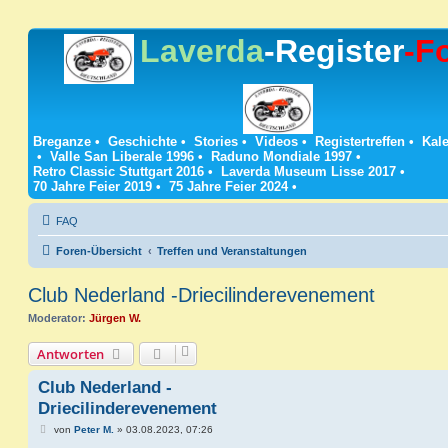
Laverda
-Register
-F
Breganze
•
Geschichte
•
Stories
•
Videos
•
Registertreffen
•
Kale
•
Valle San Liberale 1996
•
Raduno Mondiale 1997
•
Retro Classic Stuttgart 2016
•
Laverda Museum Lisse 2017
•
70 Jahre Feier 2019
•
75 Jahre Feier 2024
•
FAQ
Foren-Übersicht
Treffen und Veranstaltungen
Club Nederland -Driecilinderevenement
Moderator:
Jürgen W.
Antworten
Club Nederland -
Driecilinderevenement
B
von
Peter M.
»
03.08.2023, 07:26
e