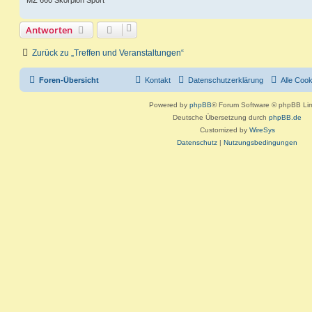
Antworten
Zurück zu „Treffen und Veranstaltungen“
Foren-Übersicht
Kontakt
Datenschutzerklärung
Alle Coo
Powered by
phpBB
® Forum Software © phpBB Lim
Deutsche Übersetzung durch
phpBB.de
Customized by
WireSys
Datenschutz
|
Nutzungsbedingungen