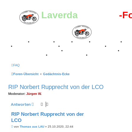
Laverda
-Register
-F
Breganze
•
Geschichte
•
Stories
•
Videos
•
Registertreffen
•
Kale
•
Valle San Liberale 1996
•
Raduno Mondiale 1997
•
Retro Classic Stuttgart 2016
•
Laverda Museum Lisse 2017
•
70 Jahre Feier 2019
•
75 Jahre Feier 2024
•
FAQ
Foren-Übersicht
Gedächtnis-Ecke
RIP Norbert Rupprecht von der LCO
Moderator:
Jürgen W.
Antworten
RIP Norbert Rupprecht von der
LCO
B
von
Thomas aus LAU
»
25.10.2020, 22:44
e