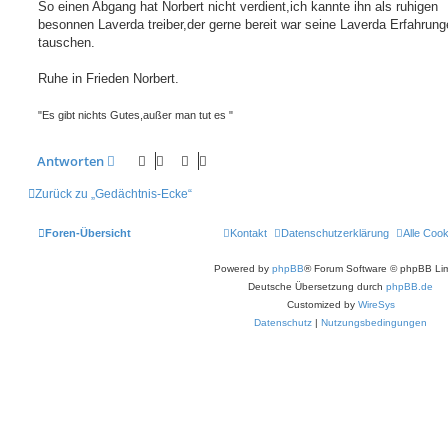
So einen Abgang hat Norbert nicht verdient,ich kannte ihn als ruhigen
r
a
besonnen Laverda treiber,der gerne bereit war seine Laverda Erfahrun
g
tauschen.
Ruhe in Frieden Norbert.
"Es gibt nichts Gutes,außer man tut es "
Antworten
Zurück zu „Gedächtnis-Ecke“
Foren-Übersicht
Kontakt
Datenschutzerklärung
Alle Coo
Powered by
phpBB
® Forum Software © phpBB Lim
Deutsche Übersetzung durch
phpBB.de
Customized by
WireSys
Datenschutz
|
Nutzungsbedingungen