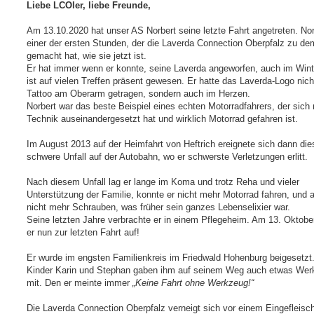
i
Liebe LCOler, liebe Freunde,
t
r
a
Am 13.10.2020 hat unser AS Norbert seine letzte Fahrt angetreten. Nor
g
einer der ersten Stunden, der die Laverda Connection Oberpfalz zu de
gemacht hat, wie sie jetzt ist.
Er hat immer wenn er konnte, seine Laverda angeworfen, auch im Wint
ist auf vielen Treffen präsent gewesen. Er hatte das Laverda-Logo nich
Tattoo am Oberarm getragen, sondern auch im Herzen.
Norbert war das beste Beispiel eines echten Motorradfahrers, der sich
Technik auseinandergesetzt hat und wirklich Motorrad gefahren ist.
Im August 2013 auf der Heimfahrt von Heftrich ereignete sich dann die
schwere Unfall auf der Autobahn, wo er schwerste Verletzungen erlitt.
Nach diesem Unfall lag er lange im Koma und trotz Reha und vieler
Unterstützung der Familie, konnte er nicht mehr Motorrad fahren, und 
nicht mehr Schrauben, was früher sein ganzes Lebenselixier war.
Seine letzten Jahre verbrachte er in einem Pflegeheim. Am 13. Oktobe
er nun zur letzten Fahrt auf!
Er wurde im engsten Familienkreis im Friedwald Hohenburg beigesetzt
Kinder Karin und Stephan gaben ihm auf seinem Weg auch etwas Wer
mit. Den er meinte immer
„Keine Fahrt ohne Werkzeug!“
Die Laverda Connection Oberpfalz verneigt sich vor einem Eingefleisc