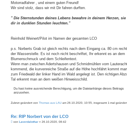
Motorradfahrer , und einem guten Freund!
Wir sind stolz, dass wir mit Dir fahren durften.
" Die Sternstunden deines Lebens bewahre in deinem Herzen, sie
dir in dunklen Stunden leuchten."
Reinhold Weinert/Pilot im Namen der gesamten LCO
p.s. Norberts Grab ist gleich rechts nach dem Eingang ca. 80 cm recht
der Wasserstelle. Es ist noch nicht beschriftet, Ihr erkennt es an dem
Blumenschmuck und dem Schleifentext.
Wenn man zwischen Adertshausen und Schmidmühlen vom Lauteracht
kommend, die kurvenreiche Straße auf die Höhe hochfährt kommt man 
zum Friedwald der linker Hand im Wald angelegt ist. Den richtigen Abz
Tal erkennt man an dem weißen Hinweisschild.
Du hast keine ausreichende Berechtigung, um die Dateianhänge dieses Beitrags
anzusehen.
Zuletzt geändert von
Thomas aus LAU
am 26.10.2020, 10:55, insgesamt 1-mal geändert
Re: RIP Norbert von der LCO
B
von
Laverdalothar
»
26.10.2020, 08:42
e