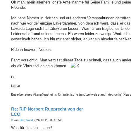
i
Oh man, mein allerherzlichste Anteilnahme für Seine Familie und seine
t
Freunde.
r
a
g
Ich habe Norbert in Heftrich und auf anderen Veranstaltungen getroffen.
nach wie vor der einzige Laverdafahrer, von dem ich weiß, dass er das
Laverda-Logo sich hat tätowieren lassen. Was für ein tragisches Ende 
Leidenschaft und seines Lebens. Es waren leider zu wenige Worte die 
gewechselt haben, ich bin mir aber sicher, er war ein absolut feiner Ker
Ride in heaven, Norbert.
Fahrt vorsichtig. Man vergisst dieser Tage zu schnell, dass auch ande
als ein Virus tödlich sein können...
LG
Lothar
Betreiber eines Altenpflegeheims für italienische (und zeitweise auch deutsche) Klass
Re: RIP Norbert Rupprecht von der
LCO
B
von
Bernhard
»
26.10.2020, 15:52
e
i
Was für ein sch.... Jahr!
t