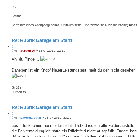
e
g
LG
n
Lothar
Betreiber eines Altenpflegeheims für italienische (und zeitweise auch deutsche) Klass
Re: Rubrik Garage am Start!
Z
B
i
von
Jürgen W.
»
13.07.2016, 22:19
e
t
i
Ah, du Pingel...
i
t
e
r
r
a
Daneben ist ein Knopf NeuerLeistungstest, hadt du den nicht gesehen.
e
g
n
Grüße
Jürgen W.
Re: Rubrik Garage am Start!
Z
B
i
von
Laverdalothar
»
13.07.2016, 23:26
e
t
i
ups... funktioniert aber leider nicht. Trotz dass ich alle Felder ausfüll
i
t
die Fehlermeldung ich hätte ein Pflichtfeld nicht ausgefüllt. Zudem kan
e
r
r
a
"Maximale Leistung/Drehzahl" nur eine 3-stellige Zahl eingeben... Bitte