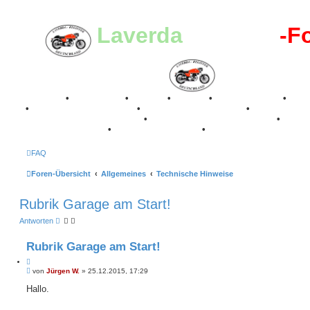
Laverda
-Register
-F
Breganze
•
Geschichte
•
Stories
•
Videos
•
Registertreffen
•
Kale
•
Valle San Liberale 1996
•
Raduno Mondiale 1997
•
Retro Classic Stuttgart 2016
•
Laverda Museum Lisse 2017
•
70 Jahre Feier 2019
•
75 Jahre Feier 2024
•
FAQ
Foren-Übersicht
Allgemeines
Technische Hinweise
Rubrik Garage am Start!
Antworten
Rubrik Garage am Start!
Z
B
i
von
Jürgen W.
»
25.12.2015, 17:29
e
t
i
Hallo.
i
t
e
r
r