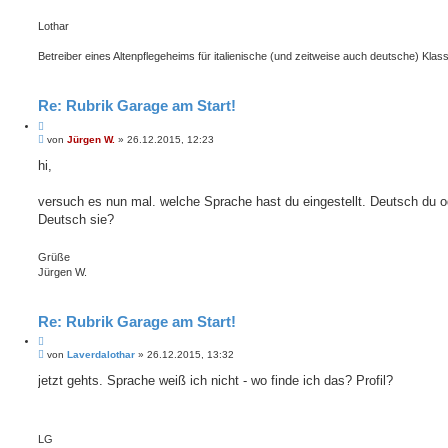
Lothar
Betreiber eines Altenpflegeheims für italienische (und zeitweise auch deutsche) Klass
Re: Rubrik Garage am Start!
Z
B
i
von
Jürgen W.
»
26.12.2015, 12:23
e
t
i
hi,
i
t
e
r
r
a
versuch es nun mal. welche Sprache hast du eingestellt. Deutsch du o
e
g
Deutsch sie?
n
Grüße
Jürgen W.
Re: Rubrik Garage am Start!
Z
B
i
von
Laverdalothar
»
26.12.2015, 13:32
e
t
i
jetzt gehts. Sprache weiß ich nicht - wo finde ich das? Profil?
i
t
e
r
r
a
e
g
LG
n