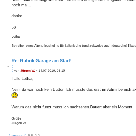
e
g
noch mal...
n
danke
LG
Lothar
Betreiber eines Altenpflegeheims für italienische (und zeitweise auch deutsche) Klass
Re: Rubrik Garage am Start!
Z
B
i
von
Jürgen W.
»
14.07.2016, 08:15
e
t
i
Hallo Lothar,
i
t
e
r
r
a
Nein, da war noch kein Button.Ich musste das erst im Adminbereich ak
e
g
n
Warum das nicht funzt muss ich nachsehen.Dauert aber ein Moment.
Grüße
Jürgen W.
Antworten