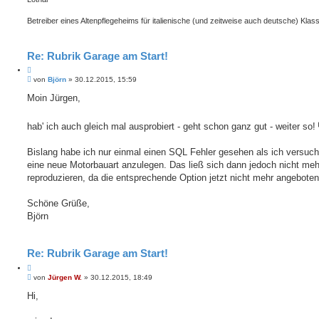
Betreiber eines Altenpflegeheims für italienische (und zeitweise auch deutsche) Klass
Re: Rubrik Garage am Start!
Z
B
i
von
Björn
»
30.12.2015, 15:59
e
t
i
Moin Jürgen,
i
t
e
r
r
a
hab' ich auch gleich mal ausprobiert - geht schon ganz gut - weiter so!
e
g
n
Bislang habe ich nur einmal einen SQL Fehler gesehen als ich versuch
eine neue Motorbauart anzulegen. Das ließ sich dann jedoch nicht meh
reproduzieren, da die entsprechende Option jetzt nicht mehr angeboten
Schöne Grüße,
Björn
Re: Rubrik Garage am Start!
Z
B
i
von
Jürgen W.
»
30.12.2015, 18:49
e
t
i
Hi,
i
t
e
r
r