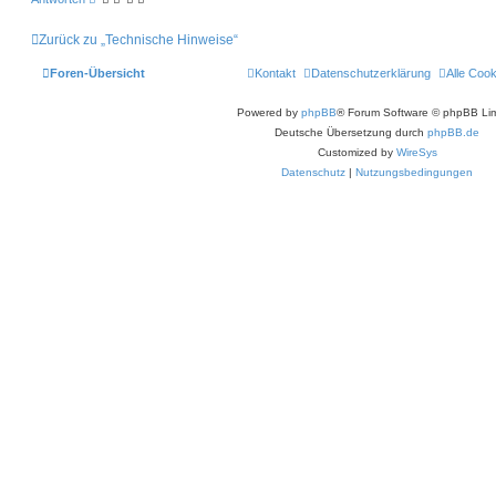
Zurück zu „Technische Hinweise“
Foren-Übersicht
Kontakt
Datenschutzerklärung
Alle Coo
Powered by
phpBB
® Forum Software © phpBB Lim
Deutsche Übersetzung durch
phpBB.de
Customized by
WireSys
Datenschutz
|
Nutzungsbedingungen