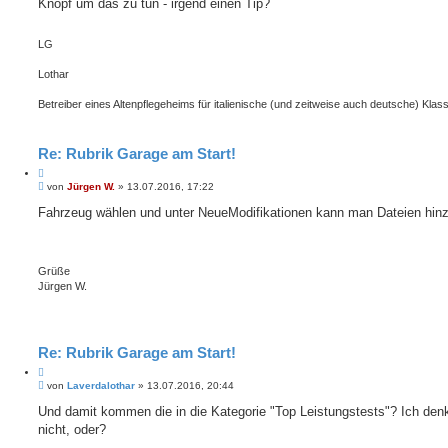
Knopf um das zu tun - irgend einen Tip?
e
r
r
a
e
g
LG
n
Lothar
Betreiber eines Altenpflegeheims für italienische (und zeitweise auch deutsche) Klass
Re: Rubrik Garage am Start!
Z
B
i
von
Jürgen W.
»
13.07.2016, 17:22
e
t
i
Fahrzeug wählen und unter NeueModifikationen kann man Dateien hin
i
t
e
r
r
a
e
g
Grüße
n
Jürgen W.
Re: Rubrik Garage am Start!
Z
B
i
von
Laverdalothar
»
13.07.2016, 20:44
e
t
i
Und damit kommen die in die Kategorie "Top Leistungstests"? Ich den
i
t
nicht, oder?
e
r
r
a