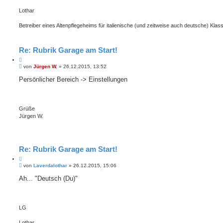
Lothar
Betreiber eines Altenpflegeheims für italienische (und zeitweise auch deutsche) Klass
Re: Rubrik Garage am Start!
Z
B
i
von
Jürgen W.
»
26.12.2015, 13:52
e
t
i
Persönlicher Bereich -> Einstellungen
i
t
e
r
r
a
e
g
Grüße
n
Jürgen W.
Re: Rubrik Garage am Start!
Z
B
i
von
Laverdalothar
»
26.12.2015, 15:06
e
t
i
Ah... "Deutsch (Du)"
i
t
e
r
r
a
e
g
LG
n
Lothar