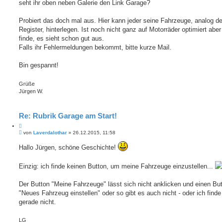
a
seht ihr oben neben Galerie den Link Garage?
e
g
n
Probiert das doch mal aus. Hier kann jeder seine Fahrzeuge, analog d
Register, hinterlegen. Ist noch nicht ganz auf Motorräder optimiert aber
finde, es sieht schon gut aus.
Falls ihr Fehlermeldungen bekommt, bitte kurze Mail.
Bin gespannt!
Grüße
Jürgen W.
Re: Rubrik Garage am Start!
Z
B
i
von
Laverdalothar
»
26.12.2015, 11:58
e
t
i
Hallo Jürgen, schöne Geschichte!
i
t
e
r
r
a
Einzig: ich finde keinen Button, um meine Fahrzeuge einzustellen...
e
g
n
Der Button "Meine Fahrzeuge" lässt sich nicht anklicken und einen Bu
"Neues Fahrzeug einstellen" oder so gibt es auch nicht - oder ich finde
gerade nicht.
LG