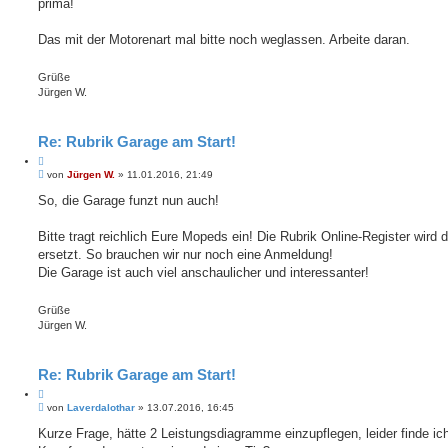
a
prima!
e
g
n
Das mit der Motorenart mal bitte noch weglassen. Arbeite daran.
Grüße
Jürgen W.
Re: Rubrik Garage am Start!
Z
B
i
von
Jürgen W.
»
11.01.2016, 21:49
e
t
i
So, die Garage funzt nun auch!
i
t
e
r
r
a
Bitte tragt reichlich Eure Mopeds ein! Die Rubrik Online-Register wird 
e
g
ersetzt. So brauchen wir nur noch eine Anmeldung!
n
Die Garage ist auch viel anschaulicher und interessanter!
Grüße
Jürgen W.
Re: Rubrik Garage am Start!
Z
B
i
von
Laverdalothar
»
13.07.2016, 16:45
e
t
i
Kurze Frage, hätte 2 Leistungsdiagramme einzupflegen, leider finde ic
i
t