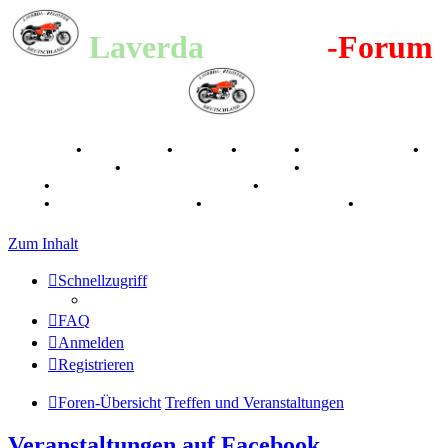
Laverda
-Register
-Forum
Breganze
•
Geschichte
•
Stories
•
Videos
•
Registertreffen
•
Kalenderbilder
•
Valle San Liberale 1996
•
Raduno Mondiale
1997
•
Retro Classic Stuttgart 2016
•
Laverda Museum Lisse
2017
•
70 Jahre Feier 2019
•
75 Jahre Feier 2024
•
Zum Inhalt
Schnellzugriff
FAQ
Anmelden
Registrieren
Foren-Übersicht
Treffen und Veranstaltungen
Veranstaltungen auf Facebook