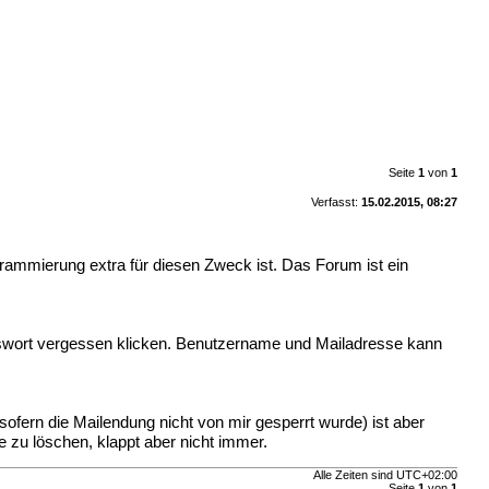
Seite
1
von
1
Verfasst:
15.02.2015, 08:27
grammierung extra für diesen Zweck ist. Das Forum ist ein
asswort vergessen klicken. Benutzername und Mailadresse kann
sofern die Mailendung nicht von mir gesperrt wurde) ist aber
e zu löschen, klappt aber nicht immer.
Alle Zeiten sind
UTC+02:00
Seite
1
von
1