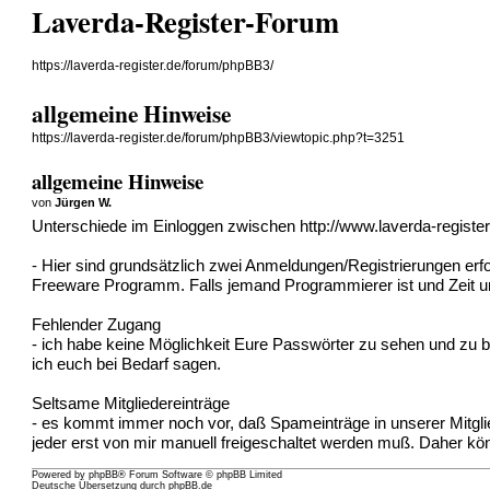
Laverda-Register-Forum
https://laverda-register.de/forum/phpBB3/
allgemeine Hinweise
https://laverda-register.de/forum/phpBB3/viewtopic.php?t=3251
allgemeine Hinweise
von
Jürgen W.
Unterschiede im Einloggen zwischen
http://www.laverda-registe
- Hier sind grundsätzlich zwei Anmeldungen/Registrierungen erfo
Freeware Programm. Falls jemand Programmierer ist und Zeit un
Fehlender Zugang
- ich habe keine Möglichkeit Eure Passwörter zu sehen und zu 
ich euch bei Bedarf sagen.
Seltsame Mitgliedereinträge
- es kommt immer noch vor, daß Spameinträge in unserer Mitgliede
jeder erst von mir manuell freigeschaltet werden muß. Daher kön
Powered by
phpBB
® Forum Software © phpBB Limited
Deutsche Übersetzung durch
phpBB.de