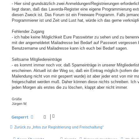
g
- Hier sind grundsätzlich zwei Anmeldungen/Registrierungen erforderlic
liegt daran, daß das Laverda-Register eine eigene Programmierung extr
diesen Zweck ist. Das Forum ist ein Freeware Programm. Falls jeman
Programmierer ist und Zeit und Lust hat, würde ich das gerne verknüpf
Fehlender Zugang
- ich habe keine Möglichkeit Eure Passwörter zu sehen und zu benenne
mit der angemeldetet Mailadresse bei Bedarf auf Passwort vergessen k
Benutzername und Mailadresse kann ich euch bei Bedarf sagen.
Seltsame Mitgliedereinträge
- es kommt immer noch vor, daß Spameinträge in unserer Mitgliederlis
erscheinen. Aktuell ist der Weg so, daß ein Eintrag möglich (sofern die
Mailendung nicht von mir gesperrt wurde) ist aber jeder erst von mir m
freigeschaltet werden muß. Daher können diese nichts schreiben. Ich 
jeden Morgen als erstes die zu löschen, klappt aber nicht immer.
Grüße
Jürgen W.
Gesperrt
Zurück zu „Infos zur Registrierung und Freischaltung“