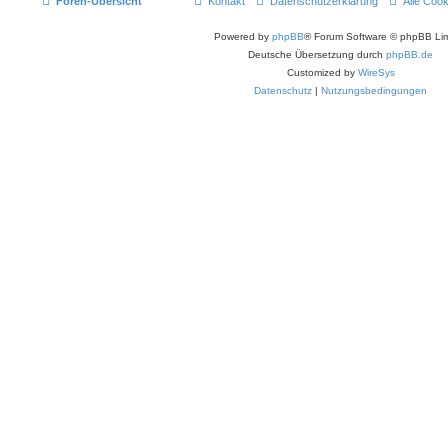
Foren-Übersicht
Kontakt
Datenschutzerklärung
Alle Coo
Powered by
phpBB
® Forum Software © phpBB Lim
Deutsche Übersetzung durch
phpBB.de
Customized by
WireSys
Datenschutz
|
Nutzungsbedingungen