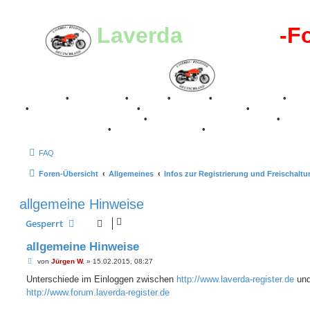
Laverda
-Register
-F
Breganze
•
Geschichte
•
Stories
•
Videos
•
Registertreffen
•
Kale
•
Valle San Liberale 1996
•
Raduno Mondiale 1997
•
Retro Classic Stuttgart 2016
•
Laverda Museum Lisse 2017
•
70 Jahre Feier 2019
•
75 Jahre Feier 2024
•
FAQ
Foren-Übersicht
Allgemeines
Infos zur Registrierung und Freischalt
allgemeine Hinweise
Gesperrt
allgemeine Hinweise
B
von
Jürgen W.
»
15.02.2015, 08:27
e
i
Unterschiede im Einloggen zwischen
http://www.laverda-register.de
un
t
http://www.forum.laverda-register.de
r
a