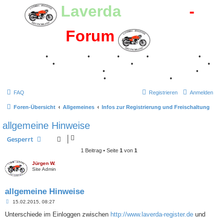
Laverda
-Register
-
Forum
Breganze
•
Geschichte
•
Stories
•
Videos
•
Registertreffen
•
Kalenderbilder
•
Valle San Liberale 1996
•
Raduno Mondiale 1997
•
Retro Classic Stuttgart 2016
•
Laverda Museum Lisse 2017
•
70 Jahre Feier 2019
•
75 Jahre Feier 2024
•
FAQ
Registrieren
Anmelden
Foren-Übersicht
Allgemeines
Infos zur Registrierung und Freischaltung
allgemeine Hinweise
Gesperrt
1 Beitrag • Seite
1
von
1
Jürgen W.
Site Admin
allgemeine Hinweise
B
15.02.2015, 08:27
e
i
Unterschiede im Einloggen zwischen
http://www.laverda-register.de
und