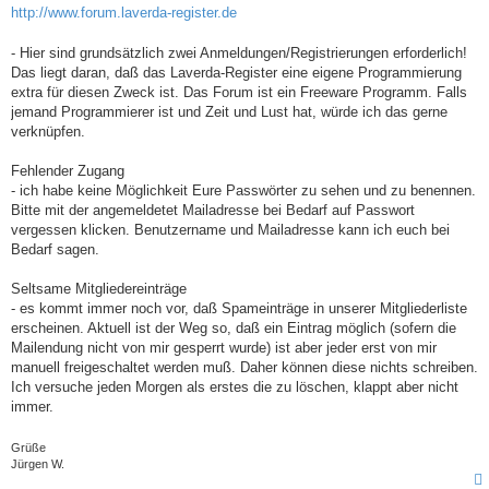
t
http://www.forum.laverda-register.de
r
a
g
- Hier sind grundsätzlich zwei Anmeldungen/Registrierungen erforderlich!
Das liegt daran, daß das Laverda-Register eine eigene Programmierung
extra für diesen Zweck ist. Das Forum ist ein Freeware Programm. Falls
jemand Programmierer ist und Zeit und Lust hat, würde ich das gerne
verknüpfen.
Fehlender Zugang
- ich habe keine Möglichkeit Eure Passwörter zu sehen und zu benennen.
Bitte mit der angemeldetet Mailadresse bei Bedarf auf Passwort
vergessen klicken. Benutzername und Mailadresse kann ich euch bei
Bedarf sagen.
Seltsame Mitgliedereinträge
- es kommt immer noch vor, daß Spameinträge in unserer Mitgliederliste
erscheinen. Aktuell ist der Weg so, daß ein Eintrag möglich (sofern die
Mailendung nicht von mir gesperrt wurde) ist aber jeder erst von mir
manuell freigeschaltet werden muß. Daher können diese nichts schreiben.
Ich versuche jeden Morgen als erstes die zu löschen, klappt aber nicht
immer.
Grüße
Jürgen W.