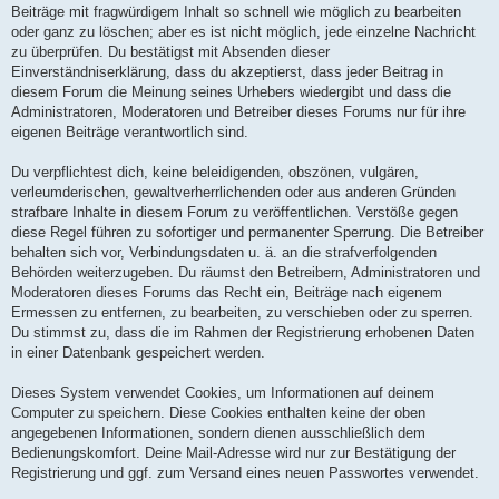
t
Beiträge mit fragwürdigem Inhalt so schnell wie möglich zu bearbeiten
r
a
oder ganz zu löschen; aber es ist nicht möglich, jede einzelne Nachricht
g
zu überprüfen. Du bestätigst mit Absenden dieser
Einverständniserklärung, dass du akzeptierst, dass jeder Beitrag in
diesem Forum die Meinung seines Urhebers wiedergibt und dass die
Administratoren, Moderatoren und Betreiber dieses Forums nur für ihre
eigenen Beiträge verantwortlich sind.
Du verpflichtest dich, keine beleidigenden, obszönen, vulgären,
verleumderischen, gewaltverherrlichenden oder aus anderen Gründen
strafbare Inhalte in diesem Forum zu veröffentlichen. Verstöße gegen
diese Regel führen zu sofortiger und permanenter Sperrung. Die Betreiber
behalten sich vor, Verbindungsdaten u. ä. an die strafverfolgenden
Behörden weiterzugeben. Du räumst den Betreibern, Administratoren und
Moderatoren dieses Forums das Recht ein, Beiträge nach eigenem
Ermessen zu entfernen, zu bearbeiten, zu verschieben oder zu sperren.
Du stimmst zu, dass die im Rahmen der Registrierung erhobenen Daten
in einer Datenbank gespeichert werden.
Dieses System verwendet Cookies, um Informationen auf deinem
Computer zu speichern. Diese Cookies enthalten keine der oben
angegebenen Informationen, sondern dienen ausschließlich dem
Bedienungskomfort. Deine Mail-Adresse wird nur zur Bestätigung der
Registrierung und ggf. zum Versand eines neuen Passwortes verwendet.