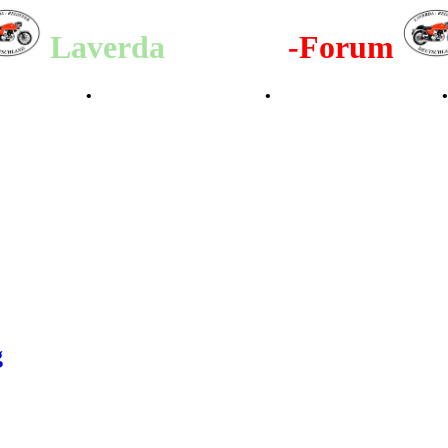
Laverda
-Register
-Forum
lenderbilder
•
Valle San Liberale 1996
•
Raduno Mondiale 1997
g