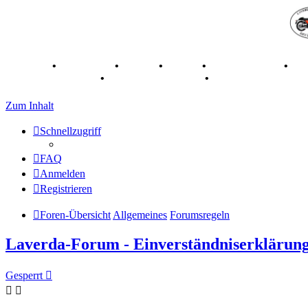
Breganze
•
Geschichte
•
Stories
•
Videos
•
Registertreffen
•
Ka
70 Jahre Feier 2019
•
75 Jahre Feier 2024
•
Zum Inhalt
Schnellzugriff
FAQ
Anmelden
Registrieren
Foren-Übersicht
Allgemeines
Forumsregeln
Laverda-Forum - Einverständniserklärun
Gesperrt