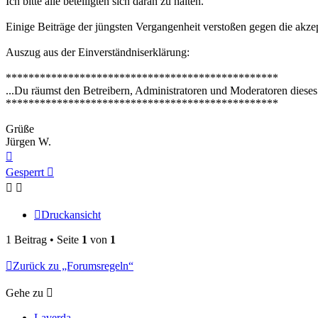
Ich bitte alle beteiligten sich daran zu halten.
Einige Beiträge der jüngsten Vergangenheit verstoßen gegen die akzep
Auszug aus der Einverständniserklärung:
************************************************
...Du räumst den Betreibern, Administratoren und Moderatoren dieses 
************************************************
Grüße
Jürgen W.
Nach
oben
Gesperrt
Druckansicht
1 Beitrag • Seite
1
von
1
Zurück zu „Forumsregeln“
Gehe zu
Laverda