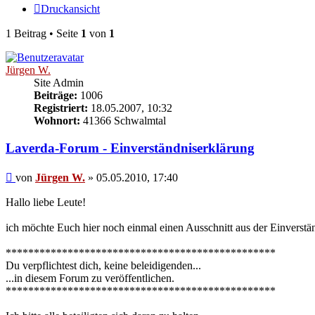
Druckansicht
1 Beitrag • Seite
1
von
1
Jürgen W.
Site Admin
Beiträge:
1006
Registriert:
18.05.2007, 10:32
Wohnort:
41366 Schwalmtal
Laverda-Forum - Einverständniserklärung
Beitrag
von
Jürgen W.
»
05.05.2010, 17:40
Hallo liebe Leute!
ich möchte Euch hier noch einmal einen Ausschnitt aus der Einverständ
************************************************
Du verpflichtest dich, keine beleidigenden...
...in diesem Forum zu veröffentlichen.
************************************************