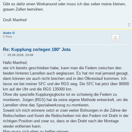
Gibt es dafür einen Workaround oder muss ich das seber meine kleinen,
grauen Zellen bemühen.
Gruß Manfred
Andre G
2-Step
Re: Kupplung zerlegen 180° Jota
B
05.06.2026, 23:08
e
i
Hallo Manfred,
t
wie ich bereits geschrieben habe, kann man die Federn zwischen den
r
a
beiden hinteren Lamellen auch weglassen. Es hat mir mal jemand gesagt,
g
dann können sie auch nicht brechen und in den Ölkreislauf kommen. Ich
lasse sie bei meiner SFC und der RGS weg. Die SFC hat jetzt über 90000
km auf der Uhr und die RGS 135000 km.
Ohne die spezielle Kupplungsglocke ist es schwierig die Federn zu
montieren. Jürgen (RGS) hat da seine eigene Methode entwickelt, um die
Lamellen ohne das Spezialwerkzeug zu montieren.
Soweit ich mich erinnere setzt er zwei weiter Bohrungen in die Zähne der
Reibscheiben und fixiert die Reibscheiben mit den Federn mit Draht in der
richtigen Position und zwar so, dass er den Draht nach der Montage
wieder entfernen kann.
Man muss sich eben zu helfen wissen…..