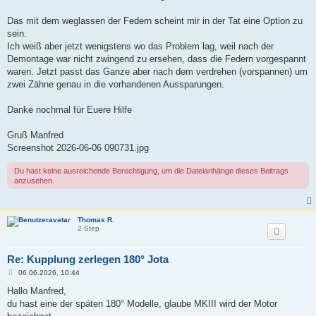
g
Das mit dem weglassen der Federn scheint mir in der Tat eine Option zu
sein.
Ich weiß aber jetzt wenigstens wo das Problem lag, weil nach der
Demontage war nicht zwingend zu ersehen, dass die Federn vorgespannt
waren. Jetzt passt das Ganze aber nach dem verdrehen (vorspannen) um
zwei Zähne genau in die vorhandenen Aussparungen.
Danke nochmal für Euere Hilfe
Gruß Manfred
Screenshot 2026-06-06 090731.jpg
Du hast keine ausreichende Berechtigung, um die Dateianhänge dieses Beitrags
anzusehen.
Thomas R.
2-Step
Re: Kupplung zerlegen 180° Jota
B
06.06.2026, 10:44
e
i
Hallo Manfred,
t
du hast eine der späten 180° Modelle, glaube MKIII wird der Motor
r
a