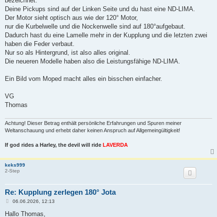
bezeichnet.
g
Deine Pickups sind auf der Linken Seite und du hast eine ND-LIMA.
Der Motor sieht optisch aus wie der 120° Motor,
nur die Kurbelwelle und die Nockenwelle sind auf 180°aufgebaut.
Dadurch hast du eine Lamelle mehr in der Kupplung und die letzten zwei
haben die Feder verbaut.
Nur so als Hintergrund, ist also alles original.
Die neueren Modelle haben also die Leistungsfähige ND-LIMA.
Ein Bild vom Moped macht alles ein bisschen einfacher.
VG
Thomas
Achtung! Dieser Betrag enthält persönliche Erfahrungen und Spuren meiner
Weltanschauung und erhebt daher keinen Anspruch auf Allgemeingültigkeit!
If god rides a Harley, the devil will ride
LAVERDA
keks999
2-Step
Re: Kupplung zerlegen 180° Jota
B
06.06.2026, 12:13
e
i
Hallo Thomas,