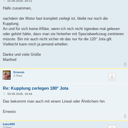
B
02.06.2026, 20:11
e
i
Hallo zusammen,
t
r
a
nachdem der Motor fast komplett zerlegt ist, bleibt nur noch die
g
Kupplung.
An und für sich keine Affäre, wenn ich nich nicht irgendwo mal gelesen
oder gehört hätte, dass man sie hinterher mit Spezialwerkzeug zentrieren
müsste. Bin mir auch nicht sicher ob das nur für die 120° Jota gilt.
Vielleicht kann mich ja jemend erhellen.
Danke und viele Grüße
Manfred
Ernesto
2-Step
Re: Kupplung zerlegen 180° Jota
B
03.06.2026, 16:44
e
i
Das bekommt man auch mit einem Lineal oder Ähnlichem hin.
t
r
a
Ernesto
g
keks999
2-Step