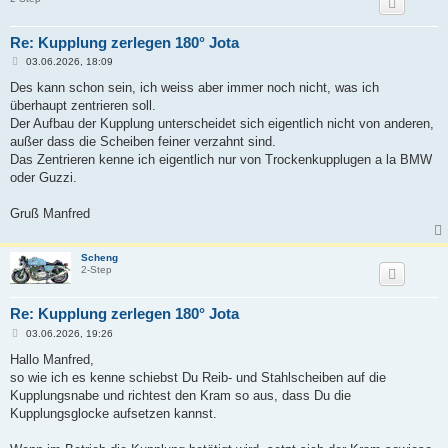
Re: Kupplung zerlegen 180° Jota
B
03.06.2026, 18:09
e
i
Des kann schon sein, ich weiss aber immer noch nicht, was ich
t
überhaupt zentrieren soll.
r
a
Der Aufbau der Kupplung unterscheidet sich eigentlich nicht von anderen,
g
außer dass die Scheiben feiner verzahnt sind.
Das Zentrieren kenne ich eigentlich nur von Trockenkupplugen a la BMW
oder Guzzi.
Gruß Manfred
Scheng
2-Step
Re: Kupplung zerlegen 180° Jota
B
03.06.2026, 19:26
e
i
Hallo Manfred,
t
so wie ich es kenne schiebst Du Reib- und Stahlscheiben auf die
r
a
Kupplungsnabe und richtest den Kram so aus, dass Du die
g
Kupplungsglocke aufsetzen kannst.