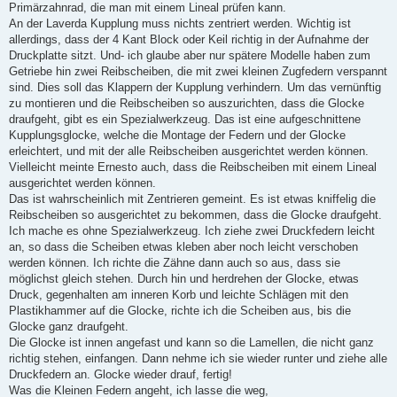
a
Primärzahnrad, die man mit einem Lineal prüfen kann.
g
An der Laverda Kupplung muss nichts zentriert werden. Wichtig ist
allerdings, dass der 4 Kant Block oder Keil richtig in der Aufnahme der
Druckplatte sitzt. Und- ich glaube aber nur spätere Modelle haben zum
Getriebe hin zwei Reibscheiben, die mit zwei kleinen Zugfedern verspannt
sind. Dies soll das Klappern der Kupplung verhindern. Um das vernünftig
zu montieren und die Reibscheiben so auszurichten, dass die Glocke
draufgeht, gibt es ein Spezialwerkzeug. Das ist eine aufgeschnittene
Kupplungsglocke, welche die Montage der Federn und der Glocke
erleichtert, und mit der alle Reibscheiben ausgerichtet werden können.
Vielleicht meinte Ernesto auch, dass die Reibscheiben mit einem Lineal
ausgerichtet werden können.
Das ist wahrscheinlich mit Zentrieren gemeint. Es ist etwas kniffelig die
Reibscheiben so ausgerichtet zu bekommen, dass die Glocke draufgeht.
Ich mache es ohne Spezialwerkzeug. Ich ziehe zwei Druckfedern leicht
an, so dass die Scheiben etwas kleben aber noch leicht verschoben
werden können. Ich richte die Zähne dann auch so aus, dass sie
möglichst gleich stehen. Durch hin und herdrehen der Glocke, etwas
Druck, gegenhalten am inneren Korb und leichte Schlägen mit den
Plastikhammer auf die Glocke, richte ich die Scheiben aus, bis die
Glocke ganz draufgeht.
Die Glocke ist innen angefast und kann so die Lamellen, die nicht ganz
richtig stehen, einfangen. Dann nehme ich sie wieder runter und ziehe alle
Druckfedern an. Glocke wieder drauf, fertig!
Was die Kleinen Federn angeht, ich lasse die weg,