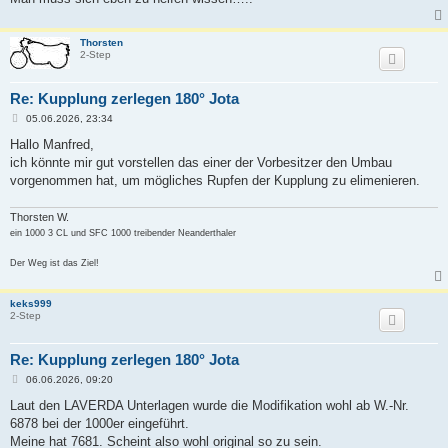
Thorsten
2-Step
Re: Kupplung zerlegen 180° Jota
B
05.06.2026, 23:34
e
i
Hallo Manfred,
t
ich könnte mir gut vorstellen das einer der Vorbesitzer den Umbau
r
a
vorgenommen hat, um mögliches Rupfen der Kupplung zu elimenieren.
g
Thorsten W.
ein 1000 3 CL und SFC 1000 treibender Neanderthaler
Der Weg ist das Ziel!
keks999
2-Step
Re: Kupplung zerlegen 180° Jota
B
06.06.2026, 09:20
e
i
Laut den LAVERDA Unterlagen wurde die Modifikation wohl ab W.-Nr.
t
6878 bei der 1000er eingeführt.
r
a
Meine hat 7681. Scheint also wohl original so zu sein.