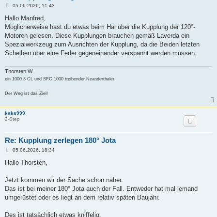
B
05.06.2026, 11:43
e
i
Hallo Manfred,
t
Möglicherweise hast du etwas beim Hai über die Kupplung der 120°-
r
a
Motoren gelesen. Diese Kupplungen brauchen gemäß Laverda ein
g
Spezialwerkzeug zum Ausrichten der Kupplung, da die Beiden letzten
Scheiben über eine Feder gegeneinander verspannt werden müssen.
Thorsten W.
ein 1000 3 CL und SFC 1000 treibender Neanderthaler
Der Weg ist das Ziel!
keks999
2-Step
Re: Kupplung zerlegen 180° Jota
B
05.06.2026, 18:34
e
i
Hallo Thorsten,
t
r
a
Jetzt kommen wir der Sache schon näher.
g
Das ist bei meiner 180° Jota auch der Fall. Entweder hat mal jemand
umgerüstet oder es liegt an dem relativ späten Baujahr.
Des ist tatsächlich etwas kniffelig.