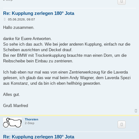
Re: Kupplung zerlegen 180° Jota
B
05.06.2026, 09:07
e
i
Hallo zusammen.
t
r
a
danke für Euere Antworten.
g
So sehe ich das auch. Wie bei jeder anderen Kupplung, einfach nur die
Scheiben ausrichten und Deckel drauf.
Bei ner BMW mit Trockenkupplung brauchte man einen Dorn, um die
Reibscheibe bein Einbau zu zentrieren.
Ich hab eben nur mal was von einen Zentrierwerkzeug für die Laverda
gelesen, ich glaub das war mal beim Andy Wagner, dem Laverda Spezi
aus Konstanz, und da bin ich eben hellhörig geworden.
Alles gut.
Gruß Manfred
Thorsten
2-Step
Re: Kupplung zerlegen 180° Jota