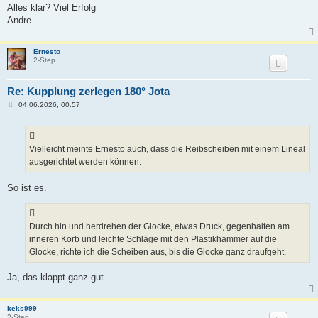
Alles klar? Viel Erfolg
Andre
Ernesto
2-Step
Re: Kupplung zerlegen 180° Jota
B
04.06.2026, 00:57
e
i
t
r
a
Vielleicht meinte Ernesto auch, dass die Reibscheiben mit einem Lineal
g
ausgerichtet werden können.
So ist es.
Durch hin und herdrehen der Glocke, etwas Druck, gegenhalten am
inneren Korb und leichte Schläge mit den Plastikhammer auf die
Glocke, richte ich die Scheiben aus, bis die Glocke ganz draufgeht.
Ja, das klappt ganz gut.
keks999
2-Step