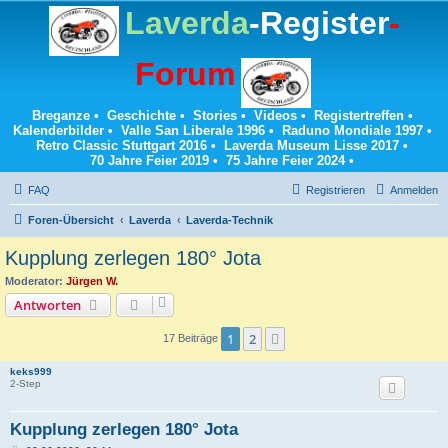
Laverda
-Register
-
Forum
Breganze
•
Geschichte
•
Stories
•
Videos
•
Registertreffen
•
Kalenderbilder
•
Valle San Liberale 1996
•
Raduno Mondiale 1997
•
Retro Classic Stuttgart 2016
•
Laverda Museum Lisse 2017
•
70 Jahre Feier 2019
•
75 Jahre Feier 2024
•
FAQ
Registrieren
Anmelden
Foren-Übersicht
Laverda
Laverda-Technik
Kupplung zerlegen 180° Jota
Moderator:
Jürgen W.
Antworten
1
2
Nächste
17 Beiträge
keks999
2-Step
Kupplung zerlegen 180° Jota