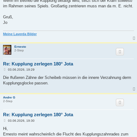
Wenn im Betrieb die Kupplung betätigt wird, setzt sich der Kram sowieso
im Rahmen seines Spiels. Großartig zentrieren muss man da m. E. nicht.
Gruß,
Jo
Meine Laverda Bilder
Ernesto
2-Step
Re: Kupplung zerlegen 180° Jota
B
03.06.2026, 19:29
e
i
Die #ußeren Zähne der Scheibeb müssen in die innere Verzahnung derm
t
Kupplungsglocke passen.
r
a
g
Andre G
2-Step
Re: Kupplung zerlegen 180° Jota
B
03.06.2026, 19:30
e
i
Hi,
t
Ernesto meint wahrscheinlich die Flucht des Kupplungszahnrades zum
r