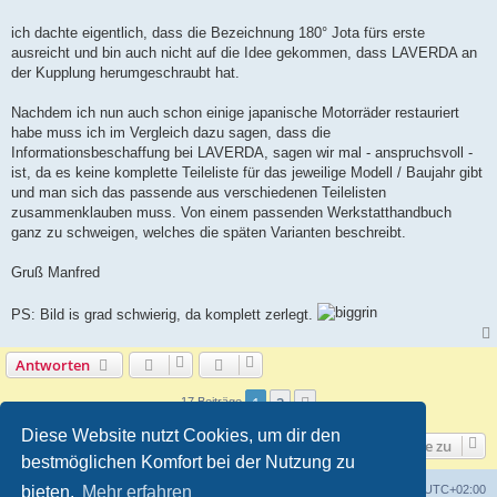
t
r
a
ich dachte eigentlich, dass die Bezeichnung 180° Jota fürs erste
g
ausreicht und bin auch nicht auf die Idee gekommen, dass LAVERDA an
der Kupplung herumgeschraubt hat.
Nachdem ich nun auch schon einige japanische Motorräder restauriert
habe muss ich im Vergleich dazu sagen, dass die
Informationsbeschaffung bei LAVERDA, sagen wir mal - anspruchsvoll -
ist, da es keine komplette Teileliste für das jeweilige Modell / Baujahr gibt
und man sich das passende aus verschiedenen Teilelisten
zusammenklauben muss. Von einem passenden Werkstatthandbuch
ganz zu schweigen, welches die späten Varianten beschreibt.
Gruß Manfred
PS: Bild is grad schwierig, da komplett zerlegt.
Antworten
1
2
Nächste
17 Beiträge
Diese Website nutzt Cookies, um dir den
Gehe zu
bestmöglichen Komfort bei der Nutzung zu
bieten.
Mehr erfahren
Foren-Übersicht
Alle Zeiten sind
UTC+02:00