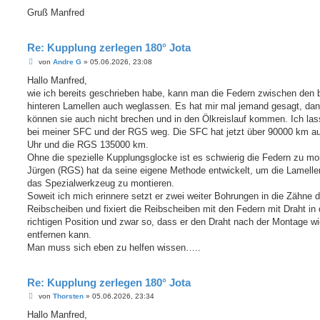
Gruß Manfred
Re: Kupplung zerlegen 180° Jota
B
von
Andre G
»
05.06.2026, 23:08
e
i
Hallo Manfred,
t
wie ich bereits geschrieben habe, kann man die Federn zwischen den 
r
a
hinteren Lamellen auch weglassen. Es hat mir mal jemand gesagt, da
g
können sie auch nicht brechen und in den Ölkreislauf kommen. Ich las
bei meiner SFC und der RGS weg. Die SFC hat jetzt über 90000 km au
Uhr und die RGS 135000 km.
Ohne die spezielle Kupplungsglocke ist es schwierig die Federn zu mo
Jürgen (RGS) hat da seine eigene Methode entwickelt, um die Lamell
das Spezialwerkzeug zu montieren.
Soweit ich mich erinnere setzt er zwei weiter Bohrungen in die Zähne d
Reibscheiben und fixiert die Reibscheiben mit den Federn mit Draht in 
richtigen Position und zwar so, dass er den Draht nach der Montage w
entfernen kann.
Man muss sich eben zu helfen wissen…..
Re: Kupplung zerlegen 180° Jota
B
von
Thorsten
»
05.06.2026, 23:34
e
i
Hallo Manfred,