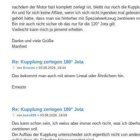
r
a
nachdem der Motor fast komplett zerlegt ist, bleibt nur noch die Kuppl
g
An und für sich keine Affäre, wenn ich nich nicht irgendwo mal gelesen
gehört hätte, dass man sie hinterher mit Spezialwerkzeug zentrieren m
Bin mir auch nicht sicher ob das nur für die 120° Jota gilt.
Vielleicht kann mich ja jemend erhellen.
Danke und viele Grüße
Manfred
Re: Kupplung zerlegen 180° Jota
B
von
Ernesto
»
03.06.2026, 16:44
e
i
Das bekommt man auch mit einem Lineal oder Ähnlichem hin.
t
r
a
Ernesto
g
Re: Kupplung zerlegen 180° Jota
B
von
keks999
»
03.06.2026, 18:09
e
i
Des kann schon sein, ich weiss aber immer noch nicht, was ich überh
t
zentrieren soll.
r
a
Der Aufbau der Kupplung unterscheidet sich eigentlich nicht von ander
g