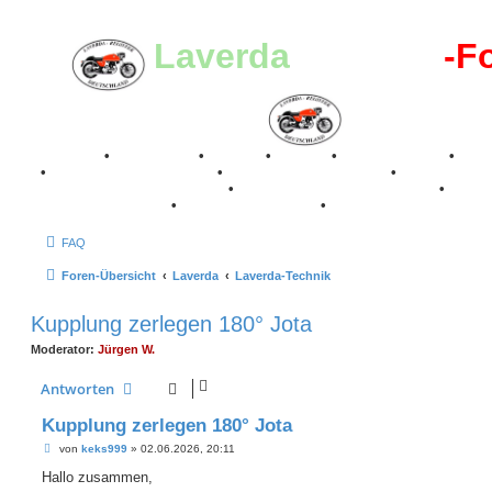
Laverda
-Register
-F
Breganze
•
Geschichte
•
Stories
•
Videos
•
Registertreffen
•
Kale
•
Valle San Liberale 1996
•
Raduno Mondiale 1997
•
Retro Classic Stuttgart 2016
•
Laverda Museum Lisse 2017
•
70 Jahre Feier 2019
•
75 Jahre Feier 2024
•
FAQ
Foren-Übersicht
Laverda
Laverda-Technik
Kupplung zerlegen 180° Jota
Moderator:
Jürgen W.
Antworten
Kupplung zerlegen 180° Jota
B
von
keks999
»
02.06.2026, 20:11
e
i
Hallo zusammen,
t