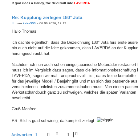
If god rides a Harley, the devil will ride
LAVERDA
Re: Kupplung zerlegen 180° Jota
B
von
keks999
»
06.06.2026, 12:13
e
i
Hallo Thomas,
t
r
a
ich dachte eigentlich, dass die Bezeichnung 180° Jota fürs erste ausre
g
bin auch nicht auf die Idee gekommen, dass LAVERDA an der Kupplu
herumgeschraubt hat.
Nachdem ich nun auch schon einige japanische Motorräder restauriert
muss ich im Vergleich dazu sagen, dass die Informationsbeschaffung 
LAVERDA, sagen wir mal - anspruchsvoll - ist, da es keine komplette T
für das jeweilige Modell / Baujahr gibt und man sich das passende aus
verschiedenen Teilelisten zusammenklauben muss. Von einem passe
Werkstatthandbuch ganz zu schweigen, welches die späten Varianten
beschreibt.
Gruß Manfred
PS: Bild is grad schwierig, da komplett zerlegt.
Antworten