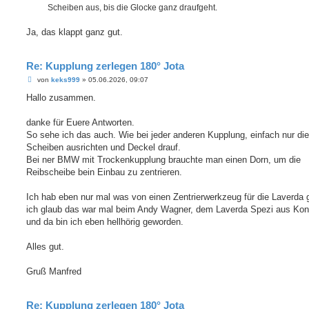
Scheiben aus, bis die Glocke ganz draufgeht.
Ja, das klappt ganz gut.
Re: Kupplung zerlegen 180° Jota
B
von
keks999
»
05.06.2026, 09:07
e
i
Hallo zusammen.
t
r
a
danke für Euere Antworten.
g
So sehe ich das auch. Wie bei jeder anderen Kupplung, einfach nur die
Scheiben ausrichten und Deckel drauf.
Bei ner BMW mit Trockenkupplung brauchte man einen Dorn, um die
Reibscheibe bein Einbau zu zentrieren.
Ich hab eben nur mal was von einen Zentrierwerkzeug für die Laverda 
ich glaub das war mal beim Andy Wagner, dem Laverda Spezi aus Kon
und da bin ich eben hellhörig geworden.
Alles gut.
Gruß Manfred
Re: Kupplung zerlegen 180° Jota