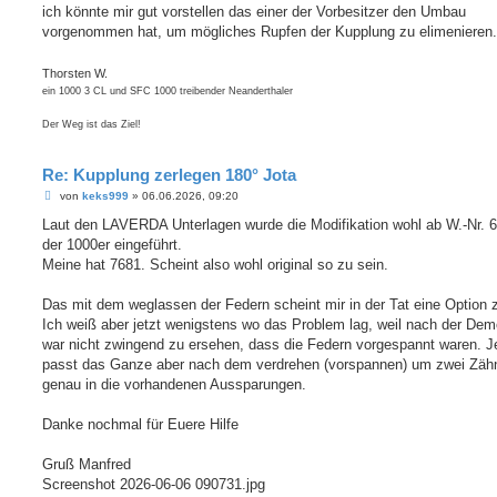
t
ich könnte mir gut vorstellen das einer der Vorbesitzer den Umbau
r
a
vorgenommen hat, um mögliches Rupfen der Kupplung zu elimenieren.
g
Thorsten W.
ein 1000 3 CL und SFC 1000 treibender Neanderthaler
Der Weg ist das Ziel!
Re: Kupplung zerlegen 180° Jota
B
von
keks999
»
06.06.2026, 09:20
e
i
Laut den LAVERDA Unterlagen wurde die Modifikation wohl ab W.-Nr. 6
t
der 1000er eingeführt.
r
a
Meine hat 7681. Scheint also wohl original so zu sein.
g
Das mit dem weglassen der Federn scheint mir in der Tat eine Option z
Ich weiß aber jetzt wenigstens wo das Problem lag, weil nach der De
war nicht zwingend zu ersehen, dass die Federn vorgespannt waren. J
passt das Ganze aber nach dem verdrehen (vorspannen) um zwei Zäh
genau in die vorhandenen Aussparungen.
Danke nochmal für Euere Hilfe
Gruß Manfred
Screenshot 2026-06-06 090731.jpg