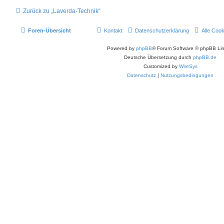
Zurück zu „Laverda-Technik“
Foren-Übersicht
Kontakt
Datenschutzerklärung
Alle Coo
Powered by
phpBB
® Forum Software © phpBB Lim
Deutsche Übersetzung durch
phpBB.de
Customized by
WireSys
Datenschutz
|
Nutzungsbedingungen