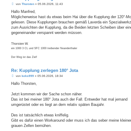
B
von
Thorsten
»
05.06.2026, 11:43
e
i
Hallo Manfred,
t
Möglicherweise hast du etwas beim Hai über die Kupplung der 120°-Mo
r
a
gelesen. Diese Kupplungen brauchen gemäß Laverda ein Spezialwerk
g
zum Ausrichten der Kupplung, da die Beiden letzten Scheiben über ein
gegeneinander verspannt werden müssen.
Thorsten W.
ein 1000 3 CL und SFC 1000 treibender Neanderthaler
Der Weg ist das Ziel!
Re: Kupplung zerlegen 180° Jota
B
von
keks999
»
05.06.2026, 18:34
e
i
Hallo Thorsten,
t
r
a
Jetzt kommen wir der Sache schon näher.
g
Das ist bei meiner 180° Jota auch der Fall. Entweder hat mal jemand
umgerüstet oder es liegt an dem relativ späten Baujahr.
Des ist tatsächlich etwas kniffelig.
Gibt es dafür einen Workaround oder muss ich das seber meine kleine
grauen Zellen bemühen.