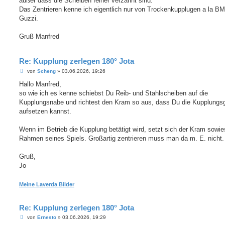
außer dass die Scheiben feiner verzahnt sind.
Das Zentrieren kenne ich eigentlich nur von Trockenkupplugen a la B
Guzzi.
Gruß Manfred
Re: Kupplung zerlegen 180° Jota
B
von
Scheng
»
03.06.2026, 19:26
e
i
Hallo Manfred,
t
so wie ich es kenne schiebst Du Reib- und Stahlscheiben auf die
r
a
Kupplungsnabe und richtest den Kram so aus, dass Du die Kupplungs
g
aufsetzen kannst.
Wenn im Betrieb die Kupplung betätigt wird, setzt sich der Kram sowi
Rahmen seines Spiels. Großartig zentrieren muss man da m. E. nicht.
Gruß,
Jo
Meine Laverda Bilder
Re: Kupplung zerlegen 180° Jota
B
von
Ernesto
»
03.06.2026, 19:29
e