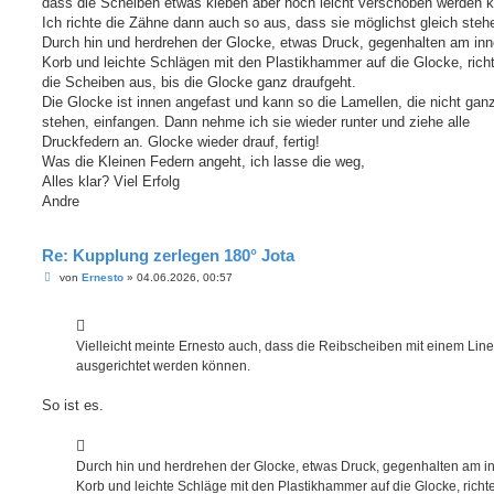
dass die Scheiben etwas kleben aber noch leicht verschoben werden 
Ich richte die Zähne dann auch so aus, dass sie möglichst gleich steh
Durch hin und herdrehen der Glocke, etwas Druck, gegenhalten am inn
Korb und leichte Schlägen mit den Plastikhammer auf die Glocke, richt
die Scheiben aus, bis die Glocke ganz draufgeht.
Die Glocke ist innen angefast und kann so die Lamellen, die nicht ganz
stehen, einfangen. Dann nehme ich sie wieder runter und ziehe alle
Druckfedern an. Glocke wieder drauf, fertig!
Was die Kleinen Federn angeht, ich lasse die weg,
Alles klar? Viel Erfolg
Andre
Re: Kupplung zerlegen 180° Jota
B
von
Ernesto
»
04.06.2026, 00:57
e
i
t
r
a
Vielleicht meinte Ernesto auch, dass die Reibscheiben mit einem Line
g
ausgerichtet werden können.
So ist es.
Durch hin und herdrehen der Glocke, etwas Druck, gegenhalten am i
Korb und leichte Schläge mit den Plastikhammer auf die Glocke, richte