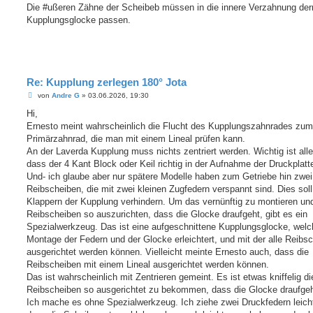
i
Die #ußeren Zähne der Scheibeb müssen in die innere Verzahnung de
t
Kupplungsglocke passen.
r
a
g
Re: Kupplung zerlegen 180° Jota
B
von
Andre G
»
03.06.2026, 19:30
e
i
Hi,
t
Ernesto meint wahrscheinlich die Flucht des Kupplungszahnrades zum
r
a
Primärzahnrad, die man mit einem Lineal prüfen kann.
g
An der Laverda Kupplung muss nichts zentriert werden. Wichtig ist alle
dass der 4 Kant Block oder Keil richtig in der Aufnahme der Druckplatte
Und- ich glaube aber nur spätere Modelle haben zum Getriebe hin zwei
Reibscheiben, die mit zwei kleinen Zugfedern verspannt sind. Dies sol
Klappern der Kupplung verhindern. Um das vernünftig zu montieren und
Reibscheiben so auszurichten, dass die Glocke draufgeht, gibt es ein
Spezialwerkzeug. Das ist eine aufgeschnittene Kupplungsglocke, welc
Montage der Federn und der Glocke erleichtert, und mit der alle Reibs
ausgerichtet werden können. Vielleicht meinte Ernesto auch, dass die
Reibscheiben mit einem Lineal ausgerichtet werden können.
Das ist wahrscheinlich mit Zentrieren gemeint. Es ist etwas kniffelig di
Reibscheiben so ausgerichtet zu bekommen, dass die Glocke draufgeh
Ich mache es ohne Spezialwerkzeug. Ich ziehe zwei Druckfedern leich