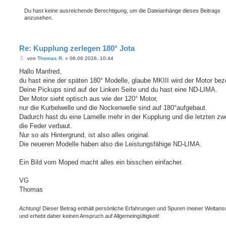
Du hast keine ausreichende Berechtigung, um die Dateianhänge dieses Beitrags
anzusehen.
Re: Kupplung zerlegen 180° Jota
B
von
Thomas R.
»
06.06.2026, 10:44
e
i
Hallo Manfred,
t
du hast eine der späten 180° Modelle, glaube MKIII wird der Motor bez
r
a
Deine Pickups sind auf der Linken Seite und du hast eine ND-LIMA.
g
Der Motor sieht optisch aus wie der 120° Motor,
nur die Kurbelwelle und die Nockenwelle sind auf 180°aufgebaut.
Dadurch hast du eine Lamelle mehr in der Kupplung und die letzten zw
die Feder verbaut.
Nur so als Hintergrund, ist also alles original.
Die neueren Modelle haben also die Leistungsfähige ND-LIMA.
Ein Bild vom Moped macht alles ein bisschen einfacher.
VG
Thomas
Achtung! Dieser Betrag enthält persönliche Erfahrungen und Spuren meiner Weltan
und erhebt daher keinen Anspruch auf Allgemeingültigkeit!