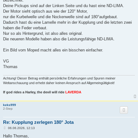
bezeichnet.
g
Deine Pickups sind auf der Linken Seite und du hast eine ND-LIMA.
Der Motor sieht optisch aus wie der 120° Motor,
nur die Kurbelwelle und die Nockenwelle sind auf 180°aufgebaut.
Dadurch hast du eine Lamelle mehr in der Kupplung und die letzten zwei
haben die Feder verbaut.
Nur so als Hintergrund, ist also alles original.
Die neueren Modelle haben also die Leistungsfähige ND-LIMA.
Ein Bild vom Moped macht alles ein bisschen einfacher.
VG
Thomas
Achtung! Dieser Betrag enthält persönliche Erfahrungen und Spuren meiner
Weltanschauung und erhebt daher keinen Anspruch auf Allgemeingültigkeit!
If god rides a Harley, the devil will ride
LAVERDA
keks999
2-Step
Re: Kupplung zerlegen 180° Jota
B
06.06.2026, 12:13
e
i
Hallo Thomas,