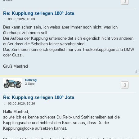
Re: Kupplung zerlegen 180° Jota
B
03.06.2026, 18:09
e
i
Des kann schon sein, ich weiss aber immer noch nicht, was ich
t
überhaupt zentrieren soll.
r
a
Der Aufbau der Kupplung unterscheidet sich eigentlich nicht von anderen,
g
außer dass die Scheiben feiner verzahnt sind.
Das Zentrieren kenne ich eigentlich nur von Trockenkupplugen a la BMW
oder Guzzi.
Gruß Manfred
Scheng
2-Step
Re: Kupplung zerlegen 180° Jota
B
03.06.2026, 19:26
e
i
Hallo Manfred,
t
so wie ich es kenne schiebst Du Reib- und Stahlscheiben auf die
r
a
Kupplungsnabe und richtest den Kram so aus, dass Du die
g
Kupplungsglocke aufsetzen kannst.