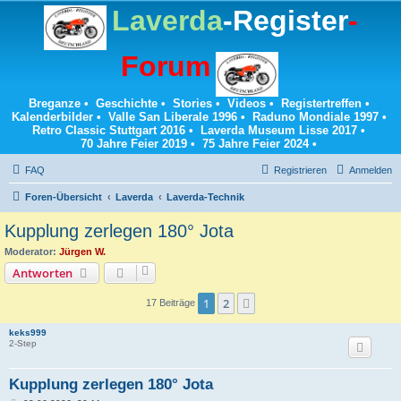
Laverda
-Register
-
Forum
Breganze
•
Geschichte
•
Stories
•
Videos
•
Registertreffen
•
Kalenderbilder
•
Valle San Liberale 1996
•
Raduno Mondiale 1997
•
Retro Classic Stuttgart 2016
•
Laverda Museum Lisse 2017
•
70 Jahre Feier 2019
•
75 Jahre Feier 2024
•
FAQ
Registrieren
Anmelden
Foren-Übersicht
Laverda
Laverda-Technik
Kupplung zerlegen 180° Jota
Moderator:
Jürgen W.
Antworten
1
2
Nächste
17 Beiträge
keks999
2-Step
Kupplung zerlegen 180° Jota