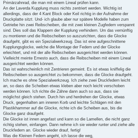
a
Primärzahnrad, die man mit einem Lineal prüfen kann.
g
An der Laverda Kupplung muss nichts zentriert werden. Wichtig ist
allerdings, dass der 4 Kant Block oder Keil richtig in der Aufnahme der
Druckplatte sitzt. Und- ich glaube aber nur spätere Modelle haben zum
Getriebe hin zwei Reibscheiben, die mit zwei kleinen Zugfedern verspannt
sind. Dies soll das Klappern der Kupplung verhindern. Um das vernünftig
zu montieren und die Reibscheiben so auszurichten, dass die Glocke
draufgeht, gibt es ein Spezialwerkzeug. Das ist eine aufgeschnittene
Kupplungsglocke, welche die Montage der Federn und der Glocke
erleichtert, und mit der alle Reibscheiben ausgerichtet werden können.
Vielleicht meinte Ernesto auch, dass die Reibscheiben mit einem Lineal
ausgerichtet werden können.
Das ist wahrscheinlich mit Zentrieren gemeint. Es ist etwas kniffelig die
Reibscheiben so ausgerichtet zu bekommen, dass die Glocke draufgeht.
Ich mache es ohne Spezialwerkzeug. Ich ziehe zwei Druckfedern leicht
an, so dass die Scheiben etwas kleben aber noch leicht verschoben
werden können. Ich richte die Zähne dann auch so aus, dass sie
möglichst gleich stehen. Durch hin und herdrehen der Glocke, etwas
Druck, gegenhalten am inneren Korb und leichte Schlägen mit den
Plastikhammer auf die Glocke, richte ich die Scheiben aus, bis die
Glocke ganz draufgeht.
Die Glocke ist innen angefast und kann so die Lamellen, die nicht ganz
richtig stehen, einfangen. Dann nehme ich sie wieder runter und ziehe alle
Druckfedern an. Glocke wieder drauf, fertig!
Was die Kleinen Federn angeht, ich lasse die weg,