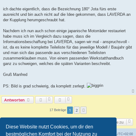
t
r
a
ich dachte eigentlich, dass die Bezeichnung 180° Jota fürs erste
g
ausreicht und bin auch nicht auf die Idee gekommen, dass LAVERDA an
der Kupplung herumgeschraubt hat.
Nachdem ich nun auch schon einige japanische Motorräder restauriert
habe muss ich im Vergleich dazu sagen, dass die
Informationsbeschaffung bei LAVERDA, sagen wir mal - anspruchsvoll -
ist, da es keine komplette Teileliste für das jeweilige Modell / Baujahr gibt
und man sich das passende aus verschiedenen Teilelisten
zusammenklauben muss. Von einem passenden Werkstatthandbuch
ganz zu schweigen, welches die späten Varianten beschreibt.
Gruß Manfred
PS: Bild is grad schwierig, da komplett zerlegt.
Antworten
1
2
Nächste
17 Beiträge
Gehe zu
Diese Website nutzt Cookies, um dir den
bestmöglichen Komfort bei der Nutzung zu
Foren-Übersicht
Alle Cookies löschen
Alle Zeiten sind
UTC+02:00