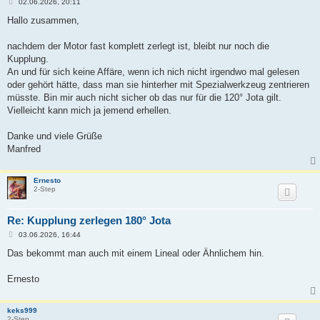
B
02.06.2026, 20:11
e
i
Hallo zusammen,
t
r
a
nachdem der Motor fast komplett zerlegt ist, bleibt nur noch die
g
Kupplung.
An und für sich keine Affäre, wenn ich nich nicht irgendwo mal gelesen
oder gehört hätte, dass man sie hinterher mit Spezialwerkzeug zentrieren
müsste. Bin mir auch nicht sicher ob das nur für die 120° Jota gilt.
Vielleicht kann mich ja jemend erhellen.
Danke und viele Grüße
Manfred
Ernesto
2-Step
Re: Kupplung zerlegen 180° Jota
B
03.06.2026, 16:44
e
i
Das bekommt man auch mit einem Lineal oder Ähnlichem hin.
t
r
a
Ernesto
g
keks999
2-Step