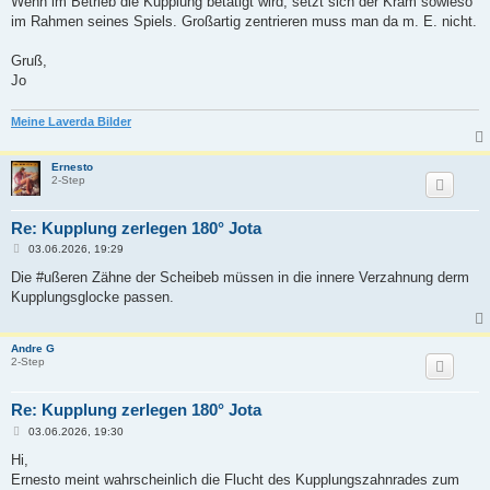
Wenn im Betrieb die Kupplung betätigt wird, setzt sich der Kram sowieso
im Rahmen seines Spiels. Großartig zentrieren muss man da m. E. nicht.
Gruß,
Jo
Meine Laverda Bilder
Ernesto
2-Step
Re: Kupplung zerlegen 180° Jota
B
03.06.2026, 19:29
e
i
Die #ußeren Zähne der Scheibeb müssen in die innere Verzahnung derm
t
Kupplungsglocke passen.
r
a
g
Andre G
2-Step
Re: Kupplung zerlegen 180° Jota
B
03.06.2026, 19:30
e
i
Hi,
t
Ernesto meint wahrscheinlich die Flucht des Kupplungszahnrades zum
r