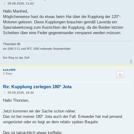
B
05.06.2026, 11:43
e
i
Hallo Manfred,
t
Möglicherweise hast du etwas beim Hai über die Kupplung der 120°-
r
a
Motoren gelesen. Diese Kupplungen brauchen gemäß Laverda ein
g
Spezialwerkzeug zum Ausrichten der Kupplung, da die Beiden letzten
Scheiben über eine Feder gegeneinander verspannt werden müssen.
Thorsten W.
ein 1000 3 CL und SFC 1000 treibender Neanderthaler
Der Weg ist das Ziel!
keks999
2-Step
Re: Kupplung zerlegen 180° Jota
B
05.06.2026, 18:34
e
i
Hallo Thorsten,
t
r
a
Jetzt kommen wir der Sache schon näher.
g
Das ist bei meiner 180° Jota auch der Fall. Entweder hat mal jemand
umgerüstet oder es liegt an dem relativ späten Baujahr.
Des ist tatsächlich etwas kniffelig.