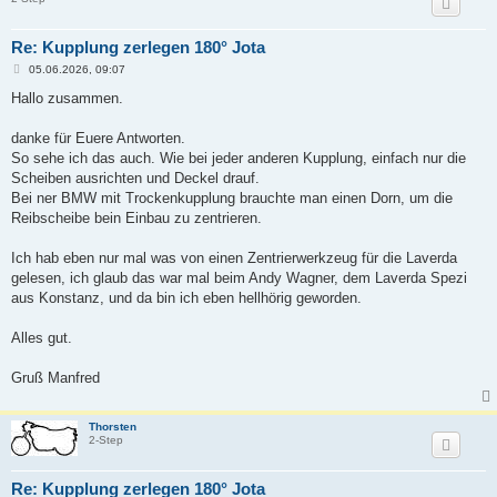
Re: Kupplung zerlegen 180° Jota
B
05.06.2026, 09:07
e
i
Hallo zusammen.
t
r
a
danke für Euere Antworten.
g
So sehe ich das auch. Wie bei jeder anderen Kupplung, einfach nur die
Scheiben ausrichten und Deckel drauf.
Bei ner BMW mit Trockenkupplung brauchte man einen Dorn, um die
Reibscheibe bein Einbau zu zentrieren.
Ich hab eben nur mal was von einen Zentrierwerkzeug für die Laverda
gelesen, ich glaub das war mal beim Andy Wagner, dem Laverda Spezi
aus Konstanz, und da bin ich eben hellhörig geworden.
Alles gut.
Gruß Manfred
Thorsten
2-Step
Re: Kupplung zerlegen 180° Jota