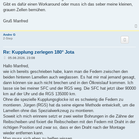
Gibt es dafür einen Workaround oder muss ich das seber meine kleinen,
grauen Zellen bemühen.
Gruß Manfred
Andre G
2-Step
Re: Kupplung zerlegen 180° Jota
B
05.06.2026, 23:08
e
i
Hallo Manfred,
t
wie ich bereits geschrieben habe, kann man die Federn zwischen den
r
a
beiden hinteren Lamellen auch weglassen. Es hat mir mal jemand gesagt,
g
dann können sie auch nicht brechen und in den Ölkreislauf kommen. Ich
lasse sie bei meiner SFC und der RGS weg. Die SFC hat jetzt über 90000
km auf der Uhr und die RGS 135000 km.
Ohne die spezielle Kupplungsglocke ist es schwierig die Federn zu
montieren. Jürgen (RGS) hat da seine eigene Methode entwickelt, um die
Lamellen ohne das Spezialwerkzeug zu montieren.
Soweit ich mich erinnere setzt er zwei weiter Bohrungen in die Zähne der
Reibscheiben und fixiert die Reibscheiben mit den Federn mit Draht in der
richtigen Position und zwar so, dass er den Draht nach der Montage
wieder entfernen kann.
Man muss sich eben zu helfen wissen…..