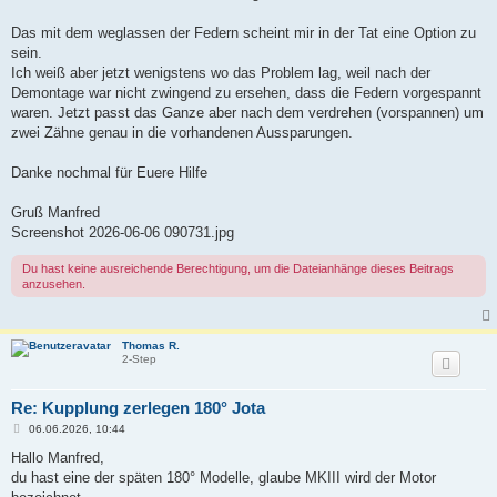
g
Das mit dem weglassen der Federn scheint mir in der Tat eine Option zu
sein.
Ich weiß aber jetzt wenigstens wo das Problem lag, weil nach der
Demontage war nicht zwingend zu ersehen, dass die Federn vorgespannt
waren. Jetzt passt das Ganze aber nach dem verdrehen (vorspannen) um
zwei Zähne genau in die vorhandenen Aussparungen.
Danke nochmal für Euere Hilfe
Gruß Manfred
Screenshot 2026-06-06 090731.jpg
Du hast keine ausreichende Berechtigung, um die Dateianhänge dieses Beitrags
anzusehen.
Thomas R.
2-Step
Re: Kupplung zerlegen 180° Jota
B
06.06.2026, 10:44
e
i
Hallo Manfred,
t
du hast eine der späten 180° Modelle, glaube MKIII wird der Motor
r
a