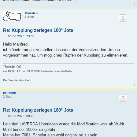
Thorsten
2-Step
Re: Kupplung zerlegen 180° Jota
B
05.06.2026, 23:34
e
i
Hallo Manfred,
t
ich könnte mir gut vorstellen das einer der Vorbesitzer den Umbau
r
a
vorgenommen hat, um mögliches Rupfen der Kupplung zu elimenieren.
g
Thorsten W.
ein 1000 3 CL und SFC 1000 treibender Neanderthaler
Der Weg ist das Ziel!
keks999
2-Step
Re: Kupplung zerlegen 180° Jota
B
06.06.2026, 09:20
e
i
Laut den LAVERDA Unterlagen wurde die Modifikation wohl ab W.-Nr.
t
6878 bei der 1000er eingeführt.
r
a
Meine hat 7681. Scheint also wohl original so zu sein.