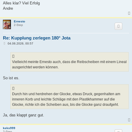
Alles klar? Viel Erfolg
Andre
Ernesto
2-Step
Re: Kupplung zerlegen 180° Jota
B
04.06.2026, 00:57
e
i
t
r
a
Vielleicht meinte Ernesto auch, dass die Reibscheiben mit einem Lineal
g
ausgerichtet werden können.
So ist es.
Durch hin und herdrehen der Glocke, etwas Druck, gegenhalten am
inneren Korb und leichte Schläge mit den Plastikhammer auf die
Glocke, richte ich die Scheiben aus, bis die Glocke ganz draufgeht.
Ja, das klappt ganz gut.
keks999
2-Step