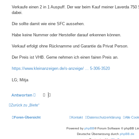
r
a
Verkaufe einen 2 in 1 Auspuff. Der war beim Kauf meiner Laverda 750
g
dabei.
Die sollte damit wie eine SFC aussehen.
Habe keine Nummer oder Hersteller darauf erkennen können.
Verkauf erfolgt ohne Rücknamme und Garantie da Privat Person.
Der Preis ist VHB. Gerne nehmen ich einen fairen Preis an.
https://www.kleinanzeigen.de/s-anzeige/ ... 5-306-3520
LG; Mitja
Antworten
Zurück zu „Biete“
Foren-Übersicht
Kontakt
Datenschutzerklärung
Alle Coo
Powered by
phpBB
® Forum Software © phpBB Lim
Deutsche Übersetzung durch
phpBB.de