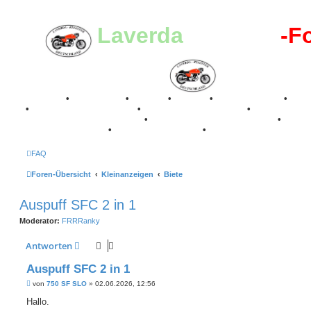
Laverda
-Register
-F
Breganze
•
Geschichte
•
Stories
•
Videos
•
Registertreffen
•
Kale
•
Valle San Liberale 1996
•
Raduno Mondiale 1997
•
Retro Classic Stuttgart 2016
•
Laverda Museum Lisse 2017
•
70 Jahre Feier 2019
•
75 Jahre Feier 2024
•
FAQ
Foren-Übersicht
Kleinanzeigen
Biete
Auspuff SFC 2 in 1
Moderator:
FRRRanky
Antworten
Auspuff SFC 2 in 1
B
von
750 SF SLO
»
02.06.2026, 12:56
e
i
Hallo.
t