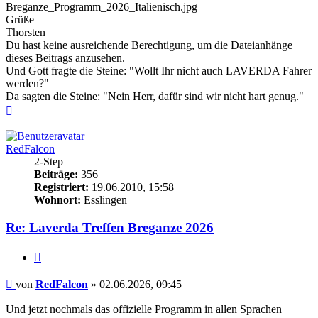
Breganze_Programm_2026_Italienisch.jpg
Grüße
Thorsten
Du hast keine ausreichende Berechtigung, um die Dateianhänge
dieses Beitrags anzusehen.
Und Gott fragte die Steine: "Wollt Ihr nicht auch LAVERDA Fahrer
werden?"
Da sagten die Steine: "Nein Herr, dafür sind wir nicht hart genug."
Nach
oben
RedFalcon
2-Step
Beiträge:
356
Registriert:
19.06.2010, 15:58
Wohnort:
Esslingen
Re: Laverda Treffen Breganze 2026
Zitieren
Beitrag
von
RedFalcon
»
02.06.2026, 09:45
Und jetzt nochmals das offizielle Programm in allen Sprachen