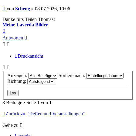
Beitrag
von
Scheng
»
08.07.2026, 10:06
Danke fürs Teilen Thomas!
Meine Laverda Bilder
Nach
oben
Antworten
Druckansicht
Anzeigen:
Sortiere nach:
Richtung:
8 Beiträge • Seite
1
von
1
Zurück zu „Treffen und Veranstaltungen“
Gehe zu
Laverda