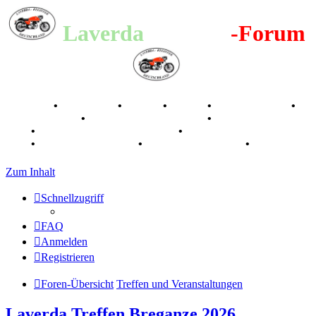
Laverda
-Register
-Forum
Breganze
•
Geschichte
•
Stories
•
Videos
•
Registertreffen
•
Kalenderbilder
•
Valle San Liberale 1996
•
Raduno Mondiale
1997
•
Retro Classic Stuttgart 2016
•
Laverda Museum Lisse
2017
•
70 Jahre Feier 2019
•
75 Jahre Feier 2024
•
Zum Inhalt
Schnellzugriff
FAQ
Anmelden
Registrieren
Foren-Übersicht
Treffen und Veranstaltungen
Laverda Treffen Breganze 2026