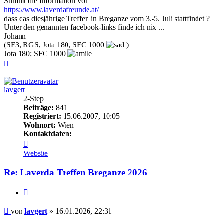
Stimmt die Information von
https://www.laverdafreunde.at/
dass das diesjährige Treffen in Breganze vom 3.-5. Juli stattfindet ?
Unter den genannten facebook-links finde ich nix ...
Johann
(SF3, RGS, Jota 180, SFC 1000
)
Jota 180; SFC 1000
Nach
oben
lavgert
2-Step
Beiträge:
841
Registriert:
15.06.2007, 10:05
Wohnort:
Wien
Kontaktdaten:
Kontaktdaten
von
Website
lavgert
Re: Laverda Treffen Breganze 2026
Zitieren
Beitrag
von
lavgert
»
16.01.2026, 22:31