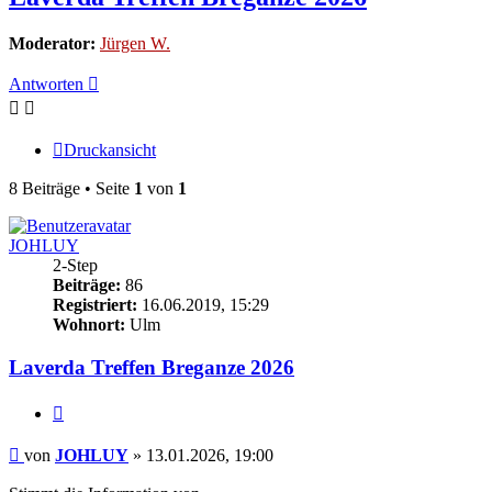
Moderator:
Jürgen W.
Antworten
Druckansicht
8 Beiträge • Seite
1
von
1
JOHLUY
2-Step
Beiträge:
86
Registriert:
16.06.2019, 15:29
Wohnort:
Ulm
Laverda Treffen Breganze 2026
Zitieren
Beitrag
von
JOHLUY
»
13.01.2026, 19:00