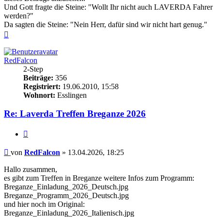
Und Gott fragte die Steine: "Wollt Ihr nicht auch LAVERDA Fahrer
werden?"
Da sagten die Steine: "Nein Herr, dafür sind wir nicht hart genug."
Nach
oben
RedFalcon
2-Step
Beiträge:
356
Registriert:
19.06.2010, 15:58
Wohnort:
Esslingen
Re: Laverda Treffen Breganze 2026
Zitieren
Beitrag
von
RedFalcon
»
13.04.2026, 18:25
Hallo zusammen,
es gibt zum Treffen in Breganze weitere Infos zum Programm:
Breganze_Einladung_2026_Deutsch.jpg
Breganze_Programm_2026_Deutsch.jpg
und hier noch im Original:
Breganze_Einladung_2026_Italienisch.jpg