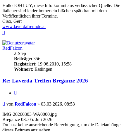
Hallo JOHLUY, diese Info kommt aus verlässlicher Quelle. Die
Italiener sind leider immer ein bißchen spät dran mit dem
Veröffentlichen ihrer Termine.
Ciao, Gert
www.laverdafreunde.at
Nach
oben
RedFalcon
2-Step
Beiträge:
356
Registriert:
19.06.2010, 15:58
Wohnort:
Esslingen
Re: Laverda Treffen Breganze 2026
Zitieren
Beitrag
von
RedFalcon
»
03.03.2026, 08:53
IMG-20260303-WA0000.jpg
Breganze 03.-05. Juli 2026
Du hast keine ausreichende Berechtigung, um die Dateianhänge
dieses Beitrags anzusehen.