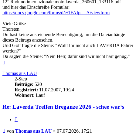
12° Raduno internazionale moto laverda_260601_133116.pdf
und hier das Einschreibe Formular:
https://docs.google.com/forms/d/e/1FAIp ... A/viewform
Viele Grüße
Thorsten
Du hast keine ausreichende Berechtigung, um die Dateianhänge
dieses Beitrags anzusehen.
Und Gott fragte die Steine: "Wollt Ihr nicht auch LAVERDA Fahrer
werden?"
Da sagten die Steine: "Nein Herr, dafür sind wir nicht hart genug."
Nach
oben
Thomas aus LAU
2-Step
Beiträge:
520
Registriert:
11.07.2007, 19:24
Wohnort:
Lauf
Re: Laverda Treffen Breganze 2026 - schee war‘s
Zitieren
Beitrag
von
Thomas aus LAU
»
07.07.2026, 17:21