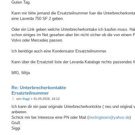
i
Guten Tag.
t
r
a
Kann mir bitte jemand die Ersatzteilnummer fuer die Unterbrecherkonta
g
eine Laverda 750 SF 2 geben.
Oder ein Link geben welche Unterbrecherkontake ich kaufen muss. Hab
schon einiges im Net gesehen aber bin nicht sicher ob die von einem 
Volvo oder Mercedes passen.
Ich benötige auch eine Kondensator Ersatzteilnummer.
Kann über die Ersatzteil liste der Levarda Kataloge nichts passendes f
MfG, Mitja
Re: Unterbrecherkontakte
Ersatzteilnummer
B
von
Siggi
»
31.05.2026, 18:12
e
i
Ich kann dir ein paar originale Unterbrecherkontskte ( neu und original 
t
anbieten.
r
a
Schick mir bei Interesse eine PN oder Mail (
rieslingteam@yahoo.de
)
g
Gruß
Siggi