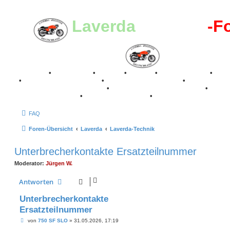
Laverda
-Register
-F
Breganze
•
Geschichte
•
Stories
•
Videos
•
Registertreffen
•
Kale
•
Valle San Liberale 1996
•
Raduno Mondiale 1997
•
Retro Classic Stuttgart 2016
•
Laverda Museum Lisse 2017
•
70 Jahre Feier 2019
•
75 Jahre Feier 2024
•
FAQ
Foren-Übersicht
Laverda
Laverda-Technik
Unterbrecherkontakte Ersatzteilnummer
Moderator:
Jürgen W.
Antworten
Unterbrecherkontakte
Ersatzteilnummer
B
von
750 SF SLO
»
31.05.2026, 17:19
e