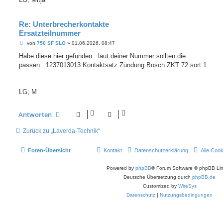
g
Re: Unterbrecherkontakte
Ersatzteilnummer
B
von
750 SF SLO
»
01.06.2026, 08:47
e
i
Habe diese hier gefunden...laut deiner Nummer sollten die
t
passen...1237013013 Kontaktsatz Zündung Bosch ZKT 72 sort 1
r
a
g
LG; M
Antworten
Zurück zu „Laverda-Technik“
Foren-Übersicht
Kontakt
Datenschutzerklärung
Alle Coo
Powered by
phpBB
® Forum Software © phpBB Lim
Deutsche Übersetzung durch
phpBB.de
Customized by
WireSys
Datenschutz
|
Nutzungsbedingungen