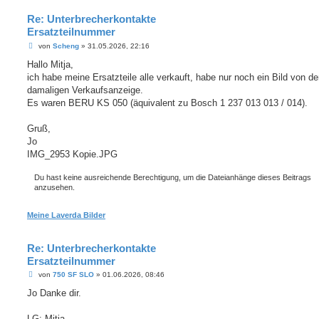
Re: Unterbrecherkontakte
Ersatzteilnummer
B
von
Scheng
»
31.05.2026, 22:16
e
i
Hallo Mitja,
t
ich habe meine Ersatzteile alle verkauft, habe nur noch ein Bild von de
r
a
damaligen Verkaufsanzeige.
g
Es waren BERU KS 050 (äquivalent zu Bosch 1 237 013 013 / 014).
Gruß,
Jo
IMG_2953 Kopie.JPG
Du hast keine ausreichende Berechtigung, um die Dateianhänge dieses Beitrags
anzusehen.
Meine Laverda Bilder
Re: Unterbrecherkontakte
Ersatzteilnummer
B
von
750 SF SLO
»
01.06.2026, 08:46
e
i
Jo Danke dir.
t
r
a
LG; Mitja