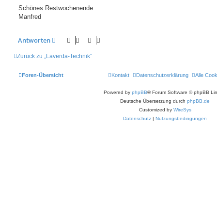
Schönes Restwochenende
Manfred
Antworten
Zurück zu „Laverda-Technik“
Foren-Übersicht
Kontakt
Datenschutzerklärung
Alle Coo
Powered by
phpBB
® Forum Software © phpBB Lim
Deutsche Übersetzung durch
phpBB.de
Customized by
WireSys
Datenschutz
|
Nutzungsbedingungen