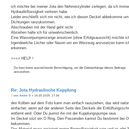
r
a
ich möchte bei meiner Jota den Nehmerzylinder zerlegen, da ich imme
g
Hydraulikflüssigkeit verloren habe.
Leider erschließt sich mir nicht, wie ich diesen Deckel abbekomme um
Dichtungen ranzukommen.
Abschrauben mit der Hand geht nicht.
Abziehen halte ich für uinwahrscheinlich.
Eine Wasserpumpenzange ansetzen (ohne Erfolgsaussicht) möchte ich
Irgendwelche Löcher oder Nasen um ein Werzeuig anzusetzen kann ich
erkennen.
===> HELP !
Du hast keine ausreichende Berechtigung, um die Dateianhänge dieses Beitrags
anzusehen.
Re: Jota Hydraulische Kupplung
B
von
Andre G
»
16.05.2026, 17:36
e
i
den Kolben auf dem Foto kann man einfach rausziehen, das wird natür
t
einfacher, wenn auf der anderen Seite des Deckels die Entlüftungssch
r
a
entfernt wird. Oder Du pumst ihn mit der Kupplungspumpe raus.
g
Im Deckel sitzt ein O Ring. Den Passenden kannst Du bestimmt bei 
bekommen.
Das Material muss resistent gegen Bremsflüssigkeit sein und es gibt 