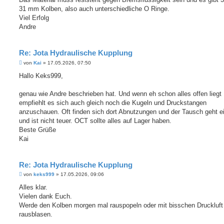
31 mm Kolben, also auch unterschiedliche O Ringe.
Viel Erfolg
Andre
Re: Jota Hydraulische Kupplung
B
von
Kai
»
17.05.2026, 07:50
e
i
Hallo Keks999,
t
r
a
genau wie Andre beschrieben hat. Und wenn eh schon alles offen liegt
g
empfiehlt es sich auch gleich noch die Kugeln und Druckstangen
anzuschauen. Oft finden sich dort Abnutzungen und der Tausch geht e
und ist nicht teuer. OCT sollte alles auf Lager haben.
Beste Grüße
Kai
Re: Jota Hydraulische Kupplung
B
von
keks999
»
17.05.2026, 09:06
e
i
Alles klar.
t
Vielen dank Euch.
r
a
Werde den Kolben morgen mal rauspopeln oder mit bisschen Druckluft
g
rausblasen.