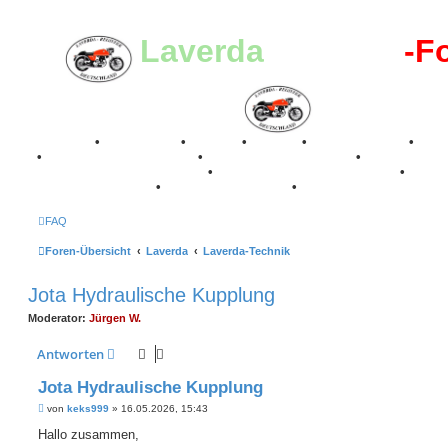
Laverda
-Register
-F
Breganze
•
Geschichte
•
Stories
•
Videos
•
Registertreffen
•
Kale
•
Valle San Liberale 1996
•
Raduno Mondiale 1997
•
Retro Classic Stuttgart 2016
•
Laverda Museum Lisse 2017
•
70 Jahre Feier 2019
•
75 Jahre Feier 2024
•
FAQ
Foren-Übersicht
Laverda
Laverda-Technik
Jota Hydraulische Kupplung
Moderator:
Jürgen W.
Antworten
Jota Hydraulische Kupplung
B
von
keks999
»
16.05.2026, 15:43
e
i
Hallo zusammen,
t